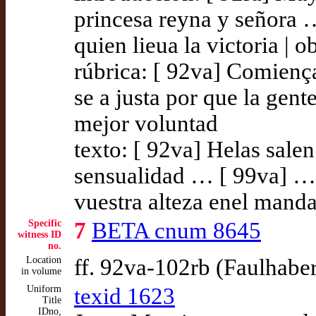
princesa reyna y señora 
quien lieua la victoria |
rúbrica: [ 92va] Comienç
se a justa por que la gent
mejor voluntad
texto: [ 92va] Helas salen 
sensualidad … [ 99va] … 
vuestra alteza enel manda
Specific
7
BETA cnum 8645
witness ID
no.
Location
ff. 92va-102rb (Faulhabe
in volume
Uniform
texid 1623
Title
IDno,