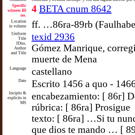
Specific
4
BETA cnum 8642
witness ID
no.
Location
ff. …86ra-89rb (Faulhabe
in volume
Uniform
texid 2936
Title
IDno,
Gómez Manrique, corregid
Author
and Title
muerte de Mena
Language
castellano
Date
Escrito 1456 a quo - 146
Incipits &
encabezamiento: [ 86r] D
explicits in
MS
rúbrica: [ 86ra] Prosigue
texto: [ 86ra] …Si tu nun
que dios te mando … [ 8