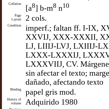
Collation
8
8
10
[a
] b-m
n
Page
2 cols.
Layout
Condition
imperf.; faltan ff. I-IX,
XXVIJ, XXX-XXXII, X
LJ, LIIIJ-LVJ, LXIIIJ-L
LXXX-LXXXIJ, LXXXV
LXXXVIIJ, CV. Márgenes
sin afectar el texto; marg
dañado, afectando texto
Binding
papel gris mod.
History of
Adquirido 1980
volume