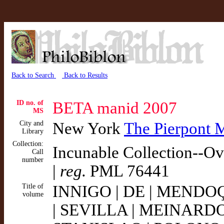
Back to Search
Back to Results
ID no. of
BETA manid 2007
MS
City and
New York
The Pierpont 
Library
Collection:
Incunable Collection--O
Call
number
|
reg.
PML 76441
Title of
INNIGO | DE | MENDO
volume
| SEVILLA | MEINARDO 