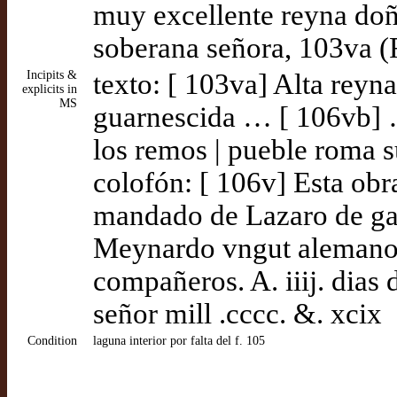
muy excellente reyna doñ
soberana señora, 103va (
Incipits &
texto: [ 103va] Alta reyna
explicits in
MS
guarnescida … [ 106vb] 
los remos | pueble roma 
colofón: [ 106v] Esta obr
mandado de Lazaro de ga
Meynardo vngut alemano 
compañeros. A. iiij. dias 
señor mill .cccc. &. xcix
Condition
laguna interior por falta del f. 105