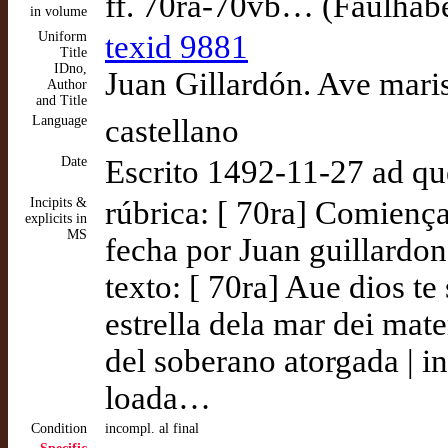
ff. 70ra-70vb… (Faulhab
in volume
Uniform
texid 9881
Title
IDno,
Juan Gillardón. Ave maris
Author
and Title
Language
castellano
Date
Escrito 1492-11-27 ad q
Incipits &
rúbrica: [ 70ra] Comiença
explicits in
MS
fecha por Juan guillardon
texto: [ 70ra] Aue dios te 
estrella dela mar dei ma
del soberano atorgada | i
loada…
Condition
incompl. al final