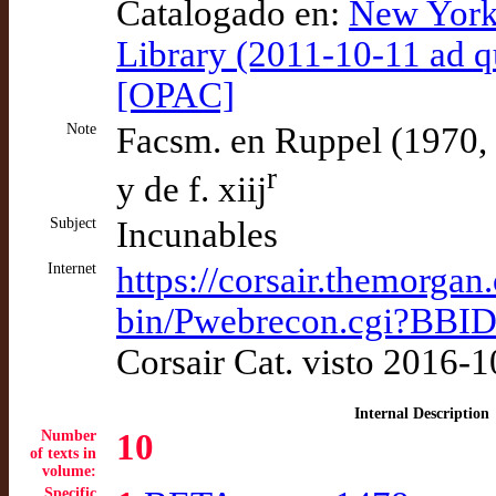
Catalogado en:
New York
Library (2011-10-11 ad
[OPAC]
Note
Facsm. en Ruppel (1970, 
r
y de f. xiij
Subject
Incunables
Internet
https://corsair.themorgan.
bin/Pwebrecon.cgi?BBI
Corsair Cat. visto 2016-
Internal Description
Number
10
of texts in
volume:
Specific