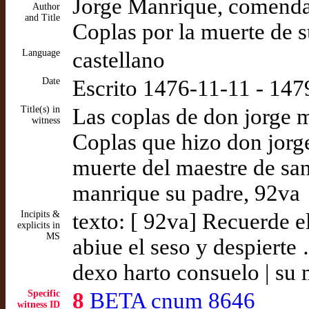
Jorge Manrique, comenda
Author
and Title
Coplas por la muerte de 
Language
castellano
Date
Escrito 1476-11-11 - 147
Title(s) in
Las coplas de don jorge 
witness
Coplas que hizo don jorg
muerte del maestre de sa
manrique su padre, 92va
Incipits &
texto: [ 92va] Recuerde e
explicits in
MS
abiue el seso y despiert
dexo harto consuelo | su
Specific
8
BETA cnum 8646
witness ID