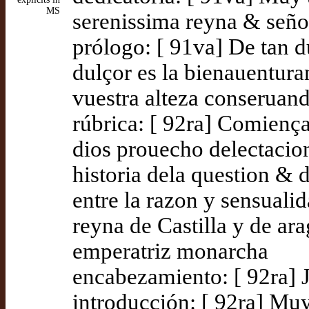
MS
serenissima reyna & seño
prólogo: [ 91va] De tan d
dulçor es la bienauentur
vuestra alteza conseruand
rúbrica: [ 92ra] Comiença
dios prouecho delectacio
historia dela question & 
entre la razon y sensual
reyna de Castilla y de ar
emperatriz monarcha
encabezamiento: [ 92ra] 
introducción: [ 92ra] Muy