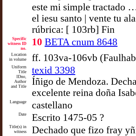
este mi simple tractado …
el iesu santo | vente tu al
rúbrica: [ 103rb] Fin
Specific
10
BETA cnum 8648
witness ID
no.
Location
ff. 103va-106vb (Faulhab
in volume
Uniform
texid 3398
Title
IDno,
Íñigo de Mendoza. Decha
Author
and Title
excelente reina doña Isab
Language
castellano
Date
Escrito 1475-05 ?
Title(s) in
Dechado que fizo fray y
witness