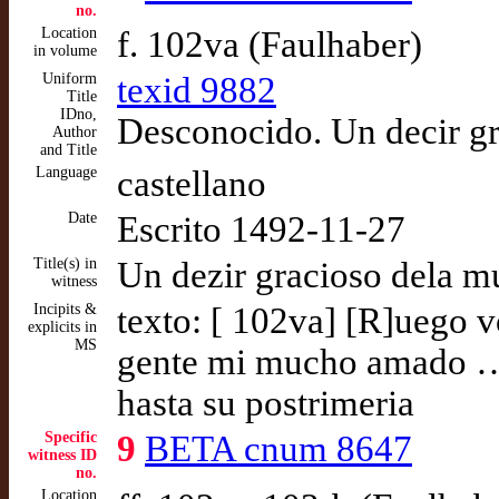
no.
Location
f. 102va (Faulhaber)
in volume
Uniform
texid 9882
Title
IDno,
Desconocido. Un decir gr
Author
and Title
Language
castellano
Date
Escrito 1492-11-27
Title(s) in
Un dezir gracioso dela m
witness
Incipits &
texto: [ 102va] [R]uego vo
explicits in
MS
gente mi mucho amado … n
hasta su postrimeria
Specific
9
BETA cnum 8647
witness ID
no.
Location