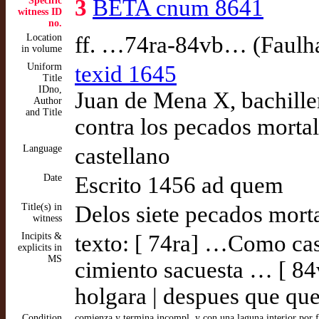
Specific
3
BETA cnum 8641
witness ID
no.
Location
ff. …74ra-84vb… (Faulh
in volume
Uniform
texid 1645
Title
IDno,
Juan de Mena X, bachille
Author
and Title
contra los pecados morta
Language
castellano
Date
Escrito 1456 ad quem
Title(s) in
Delos siete pecados morta
witness
Incipits &
texto: [ 74ra] …Como cas
explicits in
MS
cimiento sacuesta … [ 84
holgara | despues que q
Condition
comienza y termina incompl. y con una laguna interior por fa