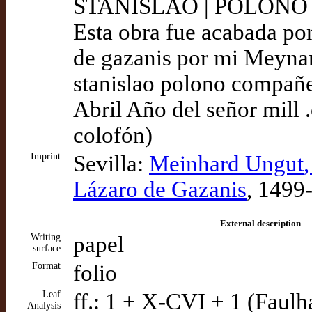
STANISLAO | POLONO | 
Esta obra fue acabada p
de gazanis por mi Meyna
stanislao polono compañero
Abril Año del señor mill .
colofón)
Imprint
Sevilla:
Meinhard Ungut
Lázaro de Gazanis
, 1499
External description
Writing
papel
surface
Format
folio
Leaf
ff.: 1 + X-CVI + 1 (Faulh
Analysis