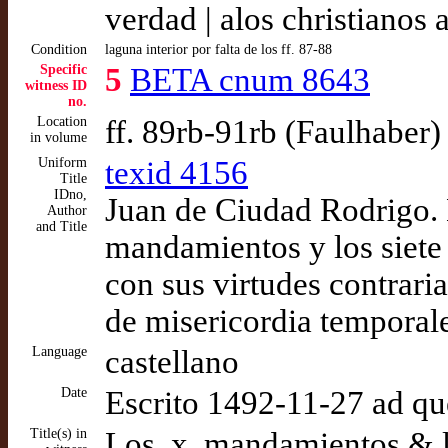
verdad | alos christianos
Condition
laguna interior por falta de los ff. 87-88
Specific
5
BETA cnum 8643
witness ID
no.
Location
ff. 89rb-91rb (Faulhaber)
in volume
Uniform
texid 4156
Title
IDno,
Juan de Ciudad Rodrigo. 
Author
and Title
mandamientos y los siete
con sus virtudes contraria
de misericordia temporale
Language
castellano
Date
Escrito 1492-11-27 ad q
Title(s) in
Los .x. mandamientos & l