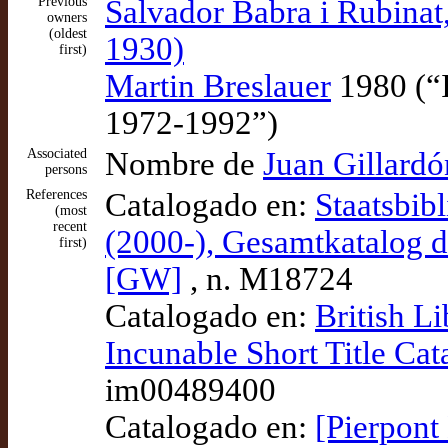
Previous
Salvador Babra i Rubinat,
owners
(oldest
1930)
first)
Martin Breslauer
1980 (“
1972-1992”)
Associated
Nombre de
Juan Gillardó
persons
References
Catalogado en:
Staatsbib
(most
recent
(2000-), Gesamtkatalog 
first)
[GW]
, n. M18724
Catalogado en:
British L
Incunable Short Title Ca
im00489400
Catalogado en:
[Pierpont