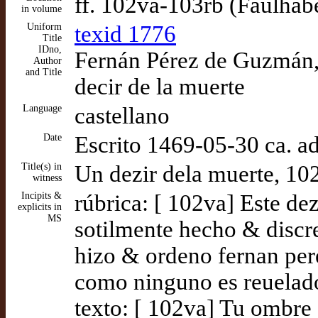
ff. 102va-103rb (Faulhab
in volume
Uniform
texid 1776
Title
IDno,
Fernán Pérez de Guzmán,
Author
and Title
decir de la muerte
Language
castellano
Date
Escrito 1469-05-30 ca. 
Title(s) in
Un dezir dela muerte, 10
witness
Incipits &
rúbrica: [ 102va] Este de
explicits in
MS
sotilmente hecho & disc
hizo & ordeno fernan pe
como ninguno es reuelado
texto: [ 102va] Tu ombre 