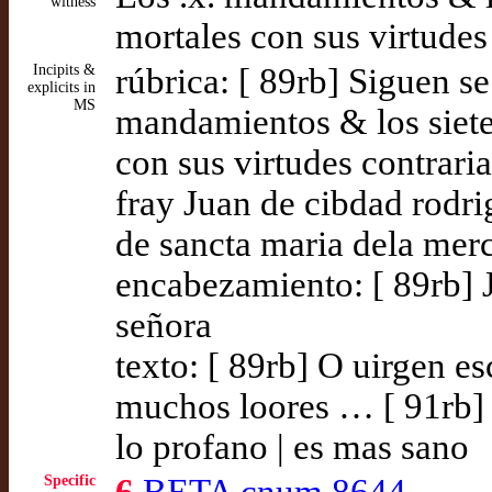
witness
mortales con sus virtudes
Incipits &
rúbrica: [ 89rb] Siguen se 
explicits in
MS
mandamientos & los siet
con sus virtudes contrari
fray Juan de cibdad rodri
de sancta maria dela mer
encabezamiento: [ 89rb] 
señora
texto: [ 89rb] O uirgen es
muchos loores … [ 91rb]
lo profano | es mas sano
Specific