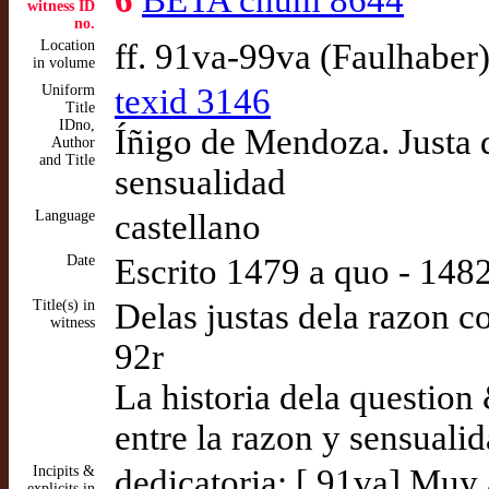
6
BETA cnum 8644
witness ID
no.
Location
ff. 91va-99va (Faulhaber
in volume
Uniform
texid 3146
Title
IDno,
Íñigo de Mendoza. Justa d
Author
and Title
sensualidad
Language
castellano
Date
Escrito 1479 a quo - 148
Title(s) in
Delas justas dela razon co
witness
92r
La historia dela question
entre la razon y sensualid
Incipits &
dedicatoria: [ 91va] Muy
explicits in