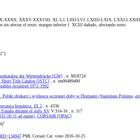
J, XXX-XXXII, XXXV-XXXVIII, XL-LJ, LIIIJ-LVJ, LXIIIJ-LXIX, LXXJ-LXX
n afectar el texto; margen inferior f. XCIIJ dañado, afectando texto
2”)
esamtkatalog der Wiegendrucke [GW]
, n. M18724
e Short Title Catalog [ISTC]
, n. im00489400
unables Acquired 1972-1992
s. Polski drukarz i wydawca wczesnej doby w Hiszpanii (Stanislaus Polonus, ei
teratura hispánica. III.2
, n. 4336
n España durante el siglo XV
V:314-16 , n. 117
(2011-10-11 ad quem), CORSAIR [OPAC]
r
ij
?BBID=134947
PML Corsair Cat. visto 2016-10-25