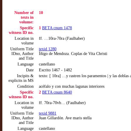
Number of
10
texts in
volume:
Specific
1
BETA cnum 1478
witness ID no.
Location in
ff. …10ra-70ra (Faulhaber)
volume
Uniform Title
texid 1280
IDno, Author
Íñigo de Mendoza. Coplas de Vita Christi
and Title
Language
castellano
Date
Escrito 1467 - 1482
Incipits &
texto: [ 10ra] …y rastren los paramentos | y las doblas
explicits in MS
Condition
acéfalo y con muchas lagunas interiores
Specific
2
BETA cnum 8640
witness ID no.
Location in
ff. 70ra-70vb… (Faulhaber)
volume
Uniform Title
texid 9881
IDno, Author
Juan Gillardón. Ave maris stella
and Title
Language
castellano