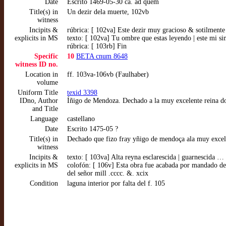
Date
Escrito 1469-05-30 ca. ad quem
Title(s) in
Un dezir dela muerte, 102vb
witness
Incipits &
rúbrica: [ 102va] Este dezir muy gracioso & sotilmen
explicits in MS
texto: [ 102va] Tu ombre que estas leyendo | este mi sim
rúbrica: [ 103rb] Fin
Specific
10
BETA cnum 8648
witness ID no.
Location in
ff. 103va-106vb (Faulhaber)
volume
Uniform Title
texid 3398
IDno, Author
Íñigo de Mendoza. Dechado a la muy excelente reina do
and Title
Language
castellano
Date
Escrito 1475-05 ?
Title(s) in
Dechado que fizo fray yñigo de mendoça ala muy excell
witness
Incipits &
texto: [ 103va] Alta reyna esclarescida | guarnescida 
explicits in MS
colofón: [ 106v] Esta obra fue acabada por mandado de
del señor mill .cccc. &. xcix
Condition
laguna interior por falta del f. 105