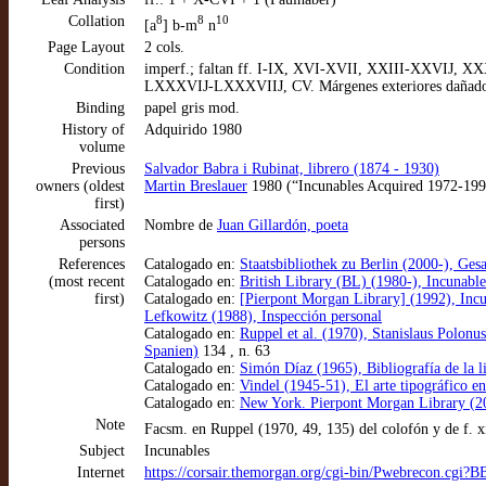
Collation
8
8
10
[a
] b-m
n
Page Layout
2 cols.
Condition
imperf.; faltan ff. I-IX, XVI-XVII, XXIII-XXVI
LXXXVIJ-LXXXVIIJ, CV. Márgenes exteriores dañados si
Binding
papel gris mod.
History of
Adquirido 1980
volume
Previous
Salvador Babra i Rubinat, librero (1874 - 1930)
owners (oldest
Martin Breslauer
1980 (“Incunables Acquired 1972-199
first)
Associated
Nombre de
Juan Gillardón, poeta
persons
References
Catalogado en:
Staatsbibliothek zu Berlin (2000-), G
(most recent
Catalogado en:
British Library (BL) (1980-), Incunabl
first)
Catalogado en:
[Pierpont Morgan Library] (1992), Inc
Lefkowitz (1988), Inspección personal
Catalogado en:
Ruppel et al. (1970), Stanislaus Polonu
Spanien)
134 , n. 63
Catalogado en:
Simón Díaz (1965), Bibliografía de la li
Catalogado en:
Vindel (1945-51), El arte tipográfico e
Catalogado en:
New York. Pierpont Morgan Library 
Note
Facsm. en Ruppel (1970, 49, 135) del colofón y de f. xi
Subject
Incunables
Internet
https://corsair.themorgan.org/cgi-bin/Pwebrecon.cgi