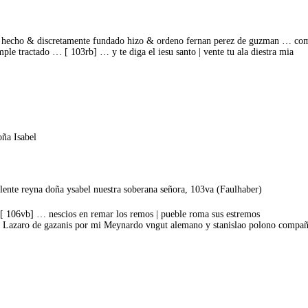
te hecho & discretamente fundado hizo & ordeno fernan perez de guzman … com
ple tractado … [ 103rb] … y te diga el iesu santo | vente tu ala diestra mia
ña Isabel
ente reyna doña ysabel nuestra soberana señora, 103va (Faulhaber)
… [ 106vb] … nescios en remar los remos | pueble roma sus estremos
 Lazaro de gazanis por mi Meynardo vngut alemano y stanislao polono compañer