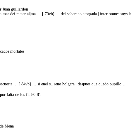
or Juan guillardon
a dela mar dei mater al|ma … [ 70vb] … del soberano atorgada | inter omnes soys
ecados mortales
sacuesta … [ 84vb] … si enel su reno holgara | despues que quedo pupillo…
or falta de los ff. 80-81
 de Mena