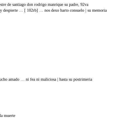
stre de santiago don rodrigo manrique su padre, 92va
o y despierte … [ 102rb] … nos dexo harto consuelo | su memoria
ucho amado … ni fea ni maliciosa | hasta su postrimeria
la muerte