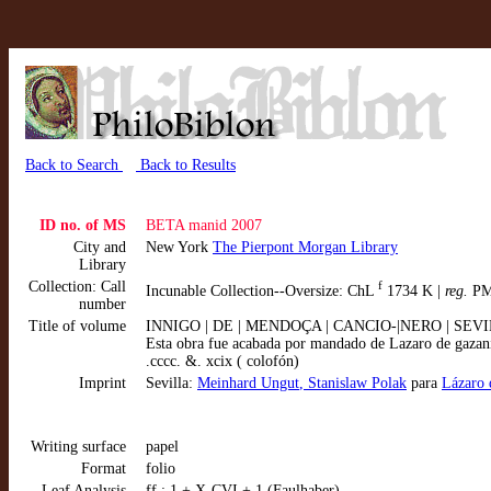
Back to Search
Back to Results
ID no. of MS
BETA manid 2007
City and
New York
The Pierpont Morgan Library
Library
Collection: Call
f
Incunable Collection--Oversize: ChL
1734 K |
reg.
PM
number
Title of volume
INNIGO | DE | MENDOÇA | CANCIO-|NERO | SEVIL
Esta obra fue acabada por mandado de Lazaro de gazani
.cccc. &. xcix ( colofón)
Imprint
Sevilla:
Meinhard Ungut
, Stanislaw Polak
para
Lázaro 
Writing surface
papel
Format
folio
Leaf Analysis
ff.: 1 + X-CVI + 1 (Faulhaber)