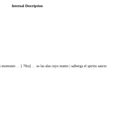
Internal Description
 a montones … [ 70ra] … so las alas cuyo manto | salberga el spiritu sancto