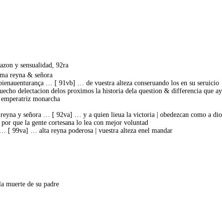
razon y sensualidad, 92ra
ima reyna & señora
a bienauenturança … [ 91vb] … de vuestra alteza conseruando los en su seruicio
uecho delectacion delos proximos la historia dela question & differencia que a
a emperatriz monarcha
 reyna y señora … [ 92va] … y a quien lieua la victoria | obedezcan como a dio
 por que la gente cortesana lo lea con mejor voluntad
d … [ 99va] … alta reyna poderosa | vuestra alteza enel mandar
a muerte de su padre