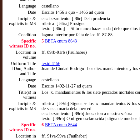
Language
castellano
Date
Escrito 1456 a quo - 1466 ad quem
Incipits &
encabezamiento: [ 86r] Dela prudencia
explicits in MS
rúbrica: [ 86ra] Prosigue
texto: [ 86ra] …Si tu nunca hazes nada | delo que dios
Condition
laguna interior por falta de los ff. 87-88
Specific
5
BETA cnum 8643
witness ID no.
Location in
ff. 89rb-91rb (Faulhaber)
volume
Uniform Title
texid 4156
IDno, Author
Juan de Ciudad Rodrigo. Los diez mandamientos y los sie
and Title
Language
castellano
Date
Escrito 1492-11-27 ad quem
Title(s) in
Los .x. mandamientos & los siete peccados mortales con
witness
Incipits &
rúbrica: [ 89rb] Siguen se los .x. mandamientos & los s
explicits in MS
de sancta maria dela merced
encabezamiento: [ 89rb] Jnocacion a nuestra señora
texto: [ 89rb] O uirgen esclarescida | digna de muchos
Specific
6
BETA cnum 8644
witness ID no.
Location in
ff. 91va-99va (Faulhaber)