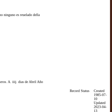
o ninguno es reuelado della
os. A. iiij. dias de Abril Año
Record Status
Created
1985-07-
10
Updated
2023-04-
13