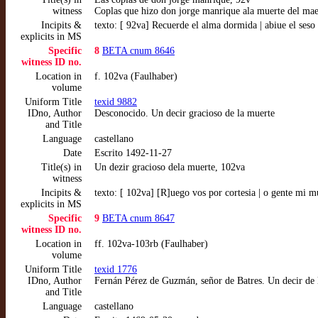
witness
Coplas que hizo don jorge manrique ala muerte del mae
Incipits &
texto: [ 92va] Recuerde el alma dormida | abiue el ses
explicits in MS
Specific
8
BETA cnum 8646
witness ID no.
Location in
f. 102va (Faulhaber)
volume
Uniform Title
texid 9882
IDno, Author
Desconocido. Un decir gracioso de la muerte
and Title
Language
castellano
Date
Escrito 1492-11-27
Title(s) in
Un dezir gracioso dela muerte, 102va
witness
Incipits &
texto: [ 102va] [R]uego vos por cortesia | o gente mi m
explicits in MS
Specific
9
BETA cnum 8647
witness ID no.
Location in
ff. 102va-103rb (Faulhaber)
volume
Uniform Title
texid 1776
IDno, Author
Fernán Pérez de Guzmán, señor de Batres. Un decir de 
and Title
Language
castellano