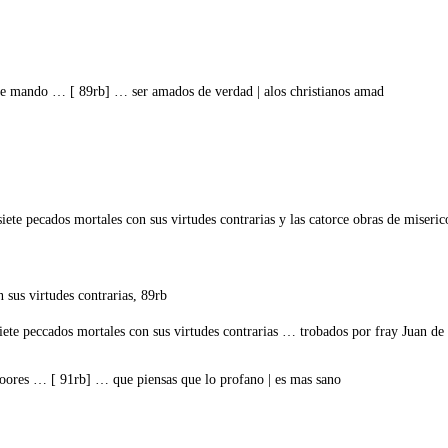
 te mando … [ 89rb] … ser amados de verdad | alos christianos amad
te pecados mortales con sus virtudes contrarias y las catorce obras de miserico
 sus virtudes contrarias, 89rb
iete peccados mortales con sus virtudes contrarias … trobados por fray Juan de
 loores … [ 91rb] … que piensas que lo profano | es mas sano