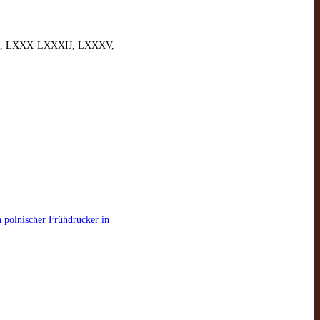
IIJ, LXXX-LXXXIJ, LXXXV,
n polnischer Frühdrucker in