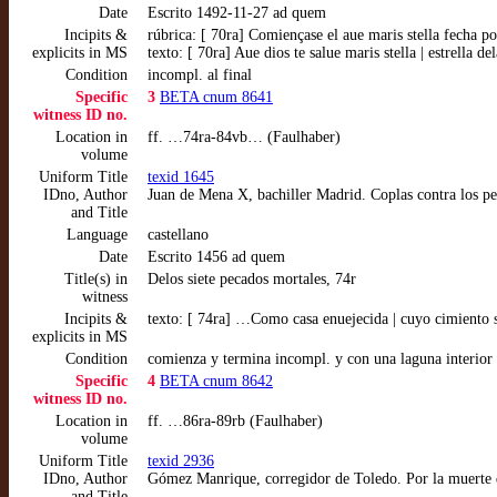
Date
Escrito 1492-11-27 ad quem
Incipits &
rúbrica: [ 70ra] Comiençase el aue maris stella fecha p
explicits in MS
texto: [ 70ra] Aue dios te salue maris stella | estrell
Condition
incompl. al final
Specific
3
BETA cnum 8641
witness ID no.
Location in
ff. …74ra-84vb… (Faulhaber)
volume
Uniform Title
texid 1645
IDno, Author
Juan de Mena X, bachiller Madrid. Coplas contra los p
and Title
Language
castellano
Date
Escrito 1456 ad quem
Title(s) in
Delos siete pecados mortales, 74r
witness
Incipits &
texto: [ 74ra] …Como casa enuejecida | cuyo cimiento 
explicits in MS
Condition
comienza y termina incompl. y con una laguna interior p
Specific
4
BETA cnum 8642
witness ID no.
Location in
ff. …86ra-89rb (Faulhaber)
volume
Uniform Title
texid 2936
IDno, Author
Gómez Manrique, corregidor de Toledo. Por la muerte
and Title