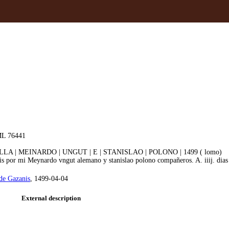
L 76441
LA | MEINARDO | UNGUT | E | STANISLAO | POLONO | 1499 ( lomo)
s por mi Meynardo vngut alemano y stanislao polono compañeros. A. iiij. dias 
de Gazanis
, 1499-04-04
External description