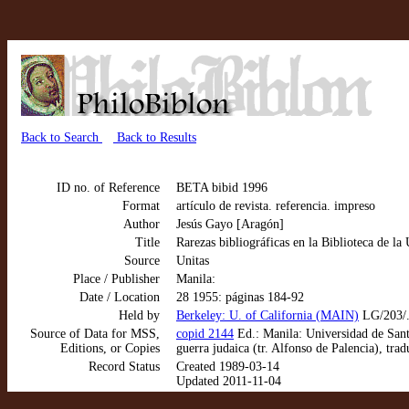
Back to Search
Back to Results
ID no. of Reference
BETA bibid 1996
Format
artículo de revista. referencia. impreso
Author
Jesús Gayo [Aragón]
Title
Rarezas bibliográficas en la Biblioteca de l
Source
Unitas
Place / Publisher
Manila:
Date / Location
28 1955: páginas 184-92
Held by
Berkeley: U. of California (MAIN)
LG/203/
Source of Data for MSS,
copid 2144
Ed.: Manila: Universidad de Santo
Editions, or Copies
guerra judaica (tr. Alfonso de Palencia), tra
Record Status
Created 1989-03-14
Updated 2011-11-04