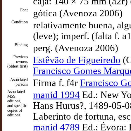
caja: 140 × 75 mm (a2r)
Font
gótica (Avenoza 2006)
Condition
relativamente buena, alg
(leve); imperf. (falta f.
Binding
perg. (Avenoza 2006)
Previous
Estêvão de Figueiredo
(C
owners
(oldest first)
Francisco Gomes Marques
Associated
Firma f. f4r
Francisco Go
persons
Associated
manid 1994
Ed.: New Yor
MSS,
editions,
Hans Hurus?, 1489-05-08
and specific
copies of
Laberinto de fortuna, es
editions
manid 4789
Ed.: Évora: P