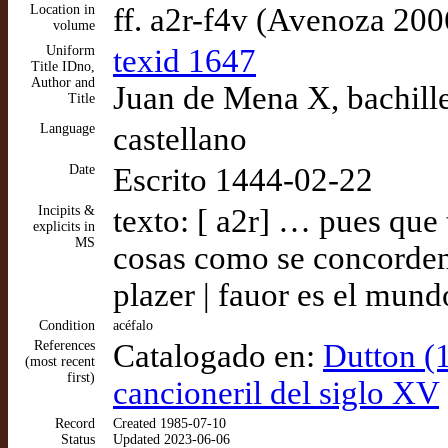
Location in
ff. a2r-f4v (Avenoza 200
volume
Uniform
texid 1647
Title IDno,
Author and
Juan de Mena X, bachille
Title
Language
castellano
Date
Escrito 1444-02-22
Incipits &
texto: [ a2r] … pues que 
explicits in
MS
cosas como se concorden 
plazer | fauor es el mun
Condition
acéfalo
References
Catalogado en:
Dutton (1
(most recent
first)
cancioneril del siglo XV
Record
Created 1985-07-10
Status
Updated 2023-06-06