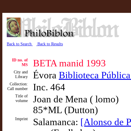
Back to Search
Back to Results
ID no. of
BETA manid 1993
MS
City and
Évora
Biblioteca Públic
Library
Collection:
Inc. 464
Call number
Title of
Joan de Mena ( lomo)
volume
85*ML (Dutton)
Imprint
Salamanca:
[Alonso de P