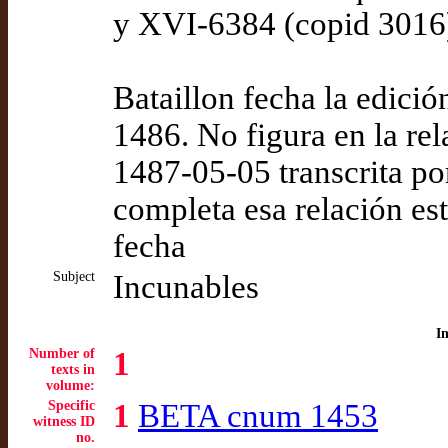
y XVI-6384 (copid 3016
Bataillon fecha la edició
1486. No figura en la rel
1487-05-05 transcrita por
completa esa relación es
fecha
Subject
Incunables
I
Number of
1
texts in
volume:
Specific
1
BETA cnum 1453
witness ID
no.