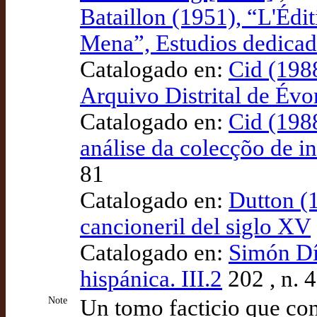
Bataillon (1951), “L'Édi
Mena”, Estudios dedica
Catalogado en:
Cid (1988
Arquivo Distrital de Évo
Catalogado en:
Cid (1988
análise da colecçõo de i
81
Catalogado en:
Dutton (1
cancioneril del siglo XV
Catalogado en:
Simón Día
hispánica. III.2
202 , n. 
Note
Un tomo facticio que con