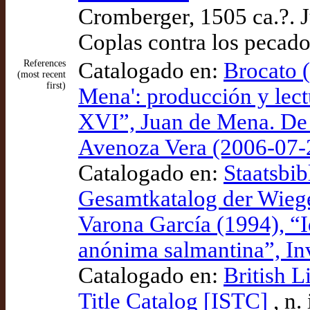
Cromberger, 1505 ca.?. 
Coplas contra los pecado
References
Catalogado en:
Brocato 
(most recent
first)
Mena': producción y lect
XVI”, Juan de Mena. De 
Avenoza Vera (2006-07-2
Catalogado en:
Staatsbib
Gesamtkatalog der Wie
Varona García (1994), “I
anónima salmantina”, Inv
Catalogado en:
British L
Title Catalog [ISTC]
, n.