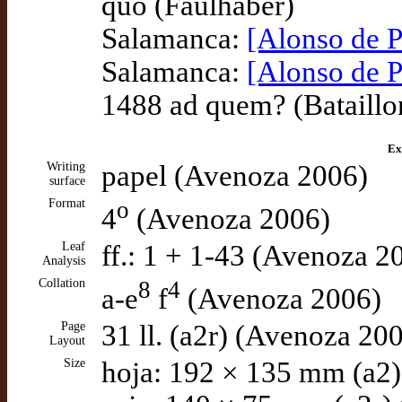
quo (Faulhaber)
Salamanca:
[Alonso de P
Salamanca:
[Alonso de P
1488 ad quem? (Bataillo
Ex
Writing
papel (Avenoza 2006)
surface
Format
o
4
(Avenoza 2006)
Leaf
ff.: 1 + 1-43 (Avenoza 2
Analysis
Collation
8
4
a-e
f
(Avenoza 2006)
Page
31 ll. (a2r) (Avenoza 20
Layout
Size
hoja: 192 × 135 mm (a2