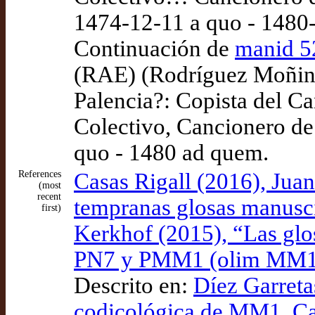
1474-12-11 a quo - 1480
Continuación de
manid 5
(RAE) (Rodríguez Moñi
Palencia?: Copista del C
Colectivo, Cancionero de
quo - 1480 ad quem.
References
Casas Rigall (2016), Jua
(most
recent
tempranas glosas manusci
first)
Kerkhof (2015), “Las glos
PN7 y PMM1 (olim MM1)”,
Descrito en:
Díez Garreta
codicológica de MM1. Can