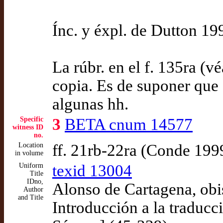
Ínc. y éxpl. de Dutton 1
La rúbr. en el f. 135ra (
copia. Es de suponer que
algunas hh.
Specific
3
BETA cnum 14577
witness ID
no.
Location
ff. 21rb-22ra (Conde 199
in volume
Uniform
texid 13004
Title
IDno,
Alonso de Cartagena, obi
Author
and Title
Introducción a la traducc