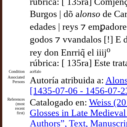
rúbrica: [ 135ra] Comjenç
Burgos | dõ a
lonso
de Car
edades | reys ⁊ emꝑadore
godos ⁊ vvandalos [!] E d
o
rey don Enrriq̃ el iiij
rúbrica: [ 135ra] Este tr
Condition
acéfalo
Associated
Autoría atribuida a:
Alons
Persons
[1435-07-06 - 1456-07-2
References
Catalogado en:
Weiss (20
(most
recent
Glosses in Late Medieval C
first)
Authors”, Text, Manuscri