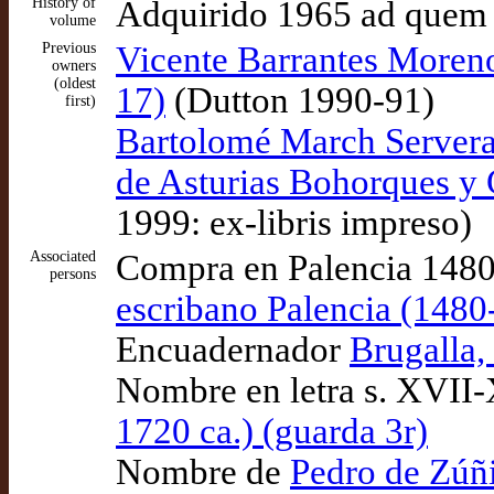
History of
Adquirido 1965 ad quem
volume
Previous
Vicente Barrantes Moreno
owners
(oldest
17)
(Dutton 1990-91)
first)
Bartolomé March Servera
de Asturias Bohorques y
1999: ex-libris impreso)
Associated
Compra en Palencia 1480
persons
escribano Palencia (1480-
Encuadernador
Brugalla,
Nombre en letra s. XVII
1720 ca.) (guarda 3r)
Nombre de
Pedro de Zúñi