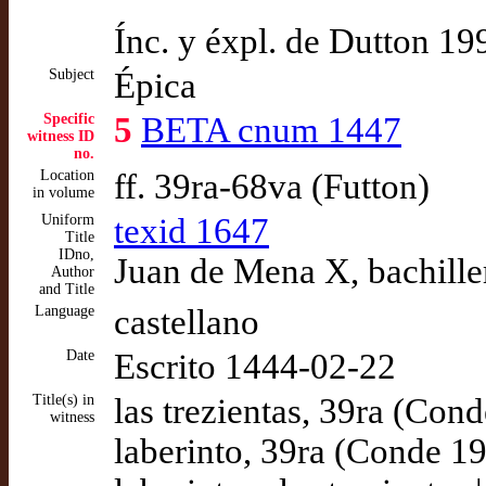
Ínc. y éxpl. de Dutton 
Subject
Épica
Specific
5
BETA cnum 1447
witness ID
no.
Location
ff. 39ra-68va (Futton)
in volume
Uniform
texid 1647
Title
IDno,
Juan de Mena X, bachille
Author
and Title
Language
castellano
Date
Escrito 1444-02-22
Title(s) in
las trezientas, 39ra (Con
witness
laberinto, 39ra (Conde 1