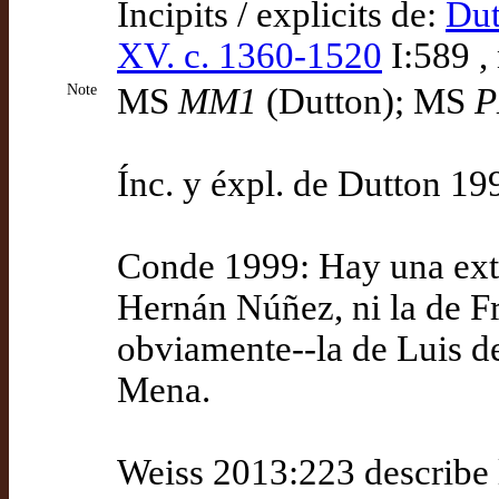
Incipits / explicits de:
Dut
XV. c. 1360-1520
I:589 ,
Note
MS
MM1
(Dutton); MS
Ínc. y éxpl. de Dutton 1
Conde 1999: Hay una exte
Hernán Núñez, ni la de Fr
obviamente--la de Luis d
Mena.
Weiss 2013:223 describe