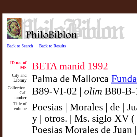
Back to Search
Back to Results
ID no. of
BETA manid 1992
MS
City and
Palma de Mallorca
Funda
Library
Collection:
B89-VI-02 |
olim
B80-B-
Call
number
Title of
Poesias | Morales | de | Ju
volume
y | otros. | Ms. siglo XV (
Poesias Morales de Juan 