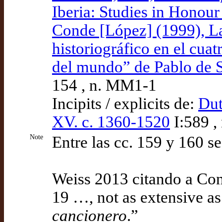
Iberia: Studies in Honou
Conde [López] (1999), La
historiográfico en el cuat
del mundo” de Pablo de Sa
154 , n. MM1-1
Incipits / explicits de:
Dut
XV. c. 1360-1520
I:589 ,
Note
Entre las cc. 159 y 160 se
Weiss 2013 citando a Con
19 …, not as extensive as 
cancionero
.”