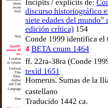
Incipits / explicits de:
Con
(most
recent
discurso historiográfico e
first)
siete edades del mundo” 
edición crítica)
154
Note
Conde 1999 identifica el 
Specific
4
BETA cnum 1464
witness ID
no.
Location
ff. 22ra-38ra (Conde 199
in volume
Uniform
texid 1651
Title
IDno,
Homerus. Sumas de la Il
Author
and Title
Language
castellano
Date
Traducido 1442 ca.