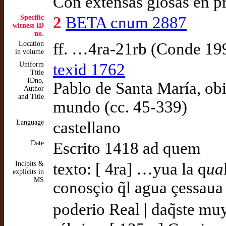
Con extensas glosas en p
Specific
2
BETA cnum 2887
witness ID
no.
Location
ff. …4ra-21rb (Conde 19
in volume
Uniform
texid 1762
Title
IDno,
Pablo de Santa María, obi
Author
and Title
mundo (cc. 45-339)
Language
castellano
Date
Escrito 1418 ad quem
Incipits &
texto: [ 4ra] …yua la q
ua
explicits in
MS
conosçio q̃l agua çessau
poderio Real | daq̃ste muy