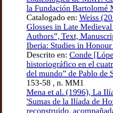
la Fundación Bartolomé 
Catalogado en:
Weiss (20
Glosses in Late Medieval C
Authors”, Text, Manuscri
Iberia: Studies in Honou
Descrito en:
Conde [López
historiográfico en el cuat
del mundo” de Pablo de Sa
153-58 , n. MM1
Mena et al. (1996), La Il
'Sumas de la Ilíada de Hom
reconstruido, acompañada