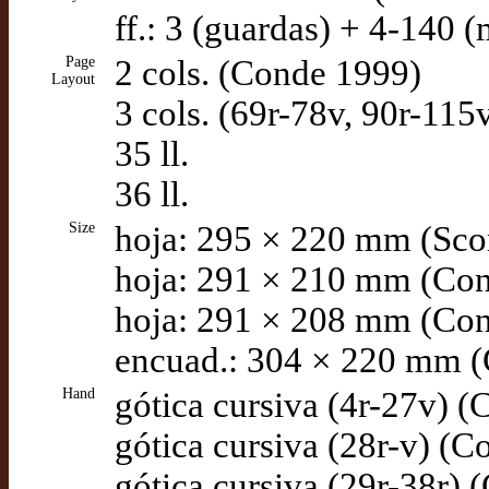
ff.: 3 (guardas) + 4-140 
Page
2 cols. (Conde 1999)
Layout
3 cols. (69r-78v, 90r-11
35 ll.
36 ll.
Size
hoja: 295 × 220 mm (Sco
hoja: 291 × 210 mm (Co
hoja: 291 × 208 mm (Co
encuad.: 304 × 220 mm 
Hand
gótica cursiva (4r-27v) 
gótica cursiva (28r-v) (
gótica cursiva (29r-38r)