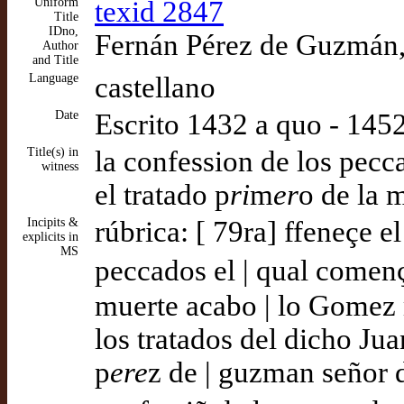
Uniform
texid 2847
Title
IDno,
Fernán Pérez de Guzmán, 
Author
and Title
Language
castellano
Date
Escrito 1432 a quo - 14
Title(s) in
la confession de los pecc
witness
el tratado p
ri
m
er
o de la 
Incipits &
rúbrica: [ 79ra] ffeneçe e
explicits in
MS
peccados el | qual començ
muerte acabo | lo Gomez 
los tratados del dicho Ju
p
ere
z de | guzman señor d