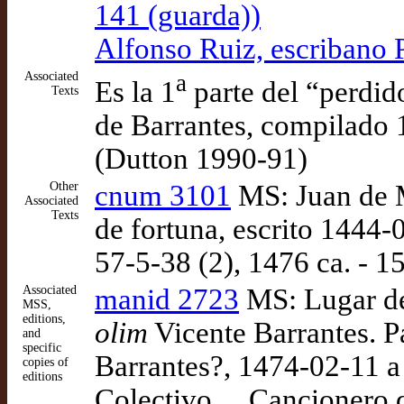
141 (guarda))
Alfonso Ruiz, escribano 
Associated
a
Es la 1
parte del “perdid
Texts
de Barrantes, compilado
(Dutton 1990-91)
Other
cnum 3101
MS: Juan de M
Associated
Texts
de fortuna, escrito 1444-
57-5-38 (2), 1476 ca. - 1
Associated
manid 2723
MS: Lugar de
MSS,
editions,
olim
Vicente Barrantes. P
and
specific
Barrantes?, 1474-02-11 a
copies of
editions
Colectivo… Cancionero d