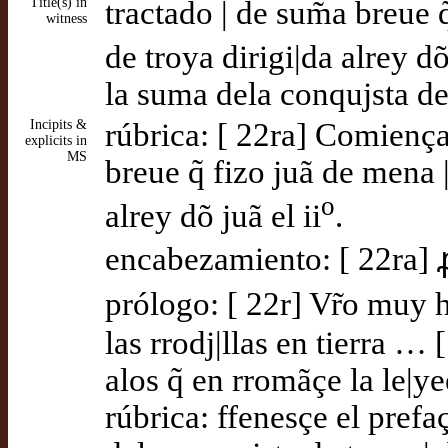
Title(s) in
tractado | de sum̃a breue 
witness
de troya dirigi|da alrey dõ 
la suma dela conqujsta de
Incipits &
rúbrica: [ 22ra] Comiença 
explicits in
MS
breue q̃ fizo juã de mena 
o
alrey dõ juã el ii
.
encabezamiento: [ 22ra]
prólogo: [ 22r] Vr̃o muy 
las rrodj|llas en tierra …
alos q̃ en rromãçe la le|y
rúbrica: ffenesçe el pref