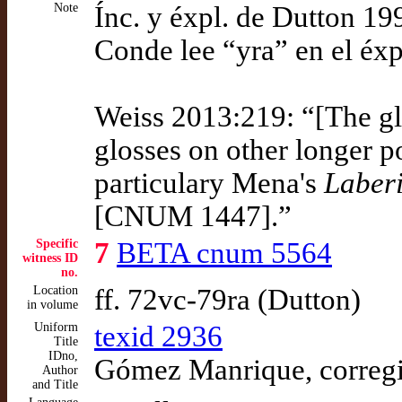
Note
Ínc. y éxpl. de Dutton 1
Conde lee “yra” en el éxp
Weiss 2013:219: “[The glos
glosses on other longer p
particulary Mena's
Laber
[CNUM 1447].”
Specific
7
BETA cnum 5564
witness ID
no.
Location
ff. 72vc-79ra (Dutton)
in volume
Uniform
texid 2936
Title
IDno,
Gómez Manrique, corregi
Author
and Title