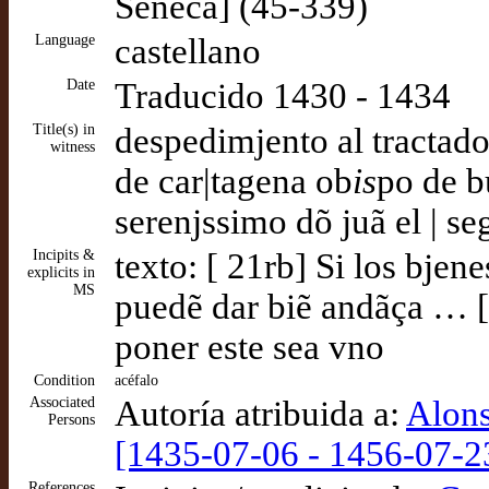
Séneca] (45-339)
Language
castellano
Date
Traducido 1430 - 1434
Title(s) in
despedimjento al tractado 
witness
de car|tagena ob
is
po de b
serenjssimo dõ juã el | 
Incipits &
texto: [ 21rb] Si los bje
explicits in
MS
puedẽ dar biẽ andãça … [ 
poner este sea vno
Condition
acéfalo
Associated
Autoría atribuida a:
Alons
Persons
[1435-07-06 - 1456-07-2
References