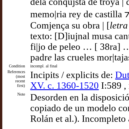
dela conqujsta de troya | 
memo|ria rey de castilla ⁊
Comjença su obra | [
letra
texto: [D]iujnal musa can
fi|jo de peleo … [ 38ra] 
padr
e
las crueles mor|taj
Condition
incompl. al final
References
Incipits / explicits de:
Dut
(most
recent
XV. c. 1360-1520
I:589 ,
first)
Note
Desorden en la disposició
copiado de un modelo con
Rolán et al.). Incompleto