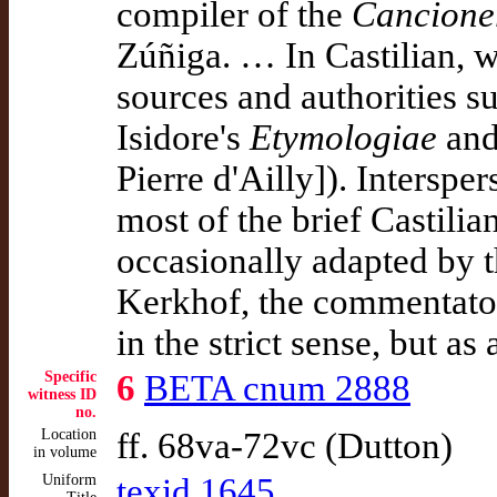
compiler of the
Cancione
Zúñiga. … In Castilian, w
sources and authorities 
Isidore's
Etymologiae
and
Pierre d'Ailly]). Intersp
most of the brief Castili
occasionally adapted by
Kerkhof, the commentator
in the strict sense, but a
Specific
6
BETA cnum 2888
witness ID
no.
Location
ff. 68va-72vc (Dutton)
in volume
Uniform
texid 1645