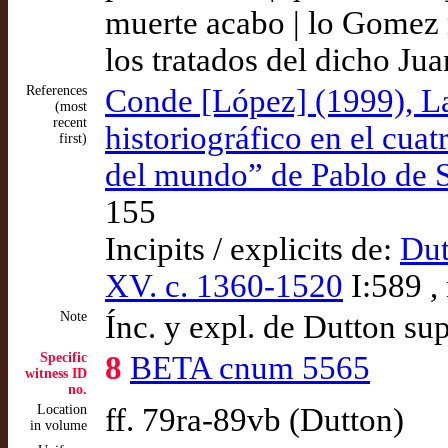
muerte acabo | lo Gomez 
los tratados del dicho Ju
References
Conde [López] (1999), La
(most
recent
historiográfico en el cuat
first)
del mundo” de Pablo de Sa
155
Incipits / explicits de:
Dut
XV. c. 1360-1520
I:589 ,
Note
Ínc. y expl. de Dutton s
Specific
8
BETA cnum 5565
witness ID
no.
Location
ff. 79ra-89vb (Dutton)
in volume