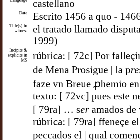
Language
castellano
Date
Escrito 1456 a quo - 146
Title(s) in
el tratado llamado dispu
witness
1999)
Incipits &
rúbrica: [ 72c] Por falleç
explicits in
MS
de Mena Prosigue | la p
re
faze vn Breue ꝓhemio enl
texto: [ 72vc] pues este 
[ 79ra] … s
er
amados de 
rúbrica: [ 79ra] ffeneçe e
peccados el | qual començ