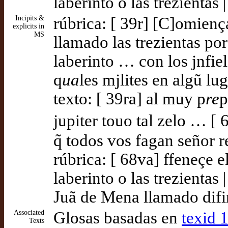
laberinto o las trezientas
Incipits &
rúbrica: [ 39r] [C]omienç
explicits in
MS
llamado las trezientas por
laberinto … con los jnfiel
q
ua
les mjlites en algũ lug
texto: [ 39ra] al muy p
re
p
jupiter touo tal zelo … [ 
q̃ todos vos fagan señor r
rúbrica: [ 68va] ffeneçe 
laberinto o las trezientas
Juã de Mena llamado difini
Associated
Glosas basadas en
texid 
Texts