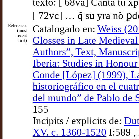
texto: [ 68va] Canta tu xp
[ 72vc] … q̃ su yra nõ ꝑd
References
Catalogado en:
Weiss (20
(most
recent
Glosses in Late Medieval C
first)
Authors”, Text, Manuscri
Iberia: Studies in Honou
Conde [López] (1999), La
historiográfico en el cuat
del mundo” de Pablo de Sa
155
Incipits / explicits de:
Dut
XV. c. 1360-1520
I:589 ,