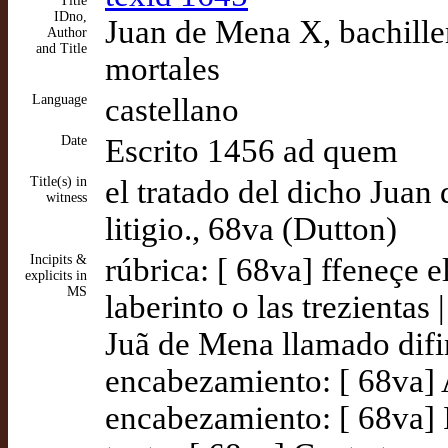
Title
IDno,
Juan de Mena X, bachille
Author
and Title
mortales
Language
castellano
Date
Escrito 1456 ad quem
Title(s) in
el tratado del dicho Juan
witness
litigio., 68va (Dutton)
Incipits &
rúbrica: [ 68va] ffeneçe 
explicits in
MS
laberinto o las trezientas
Juã de Mena llamado difini
encabezamiento: [ 68va] 
encabezamiento: [ 68va] I