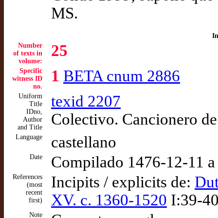
MS.
I
Number
25
of texts in
volume:
Specific
1
BETA cnum 2886
witness ID
no.
Uniform
texid 2207
Title
IDno,
Colectivo. Cancionero d
Author
and Title
Language
castellano
Date
Compilado 1476-12-11 a
References
Incipits / explicits de:
Dut
(most
recent
XV. c. 1360-1520
I:39-40
first)
Note