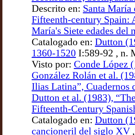
Descrito en:
Santa María e
Fifteenth-century Spain: 
María's Siete edades del
Catalogado en:
Dutton (1
1360-1520
I:589-92 , n.
Visto por:
Conde López (1
González Rolán et al. (19
Ilias Latina”, Cuadernos 
Dutton et al. (1983), “Th
Fifteenth-Century Spanis
Catalogado en:
Dutton (1
cancioneril del siglo XV
,