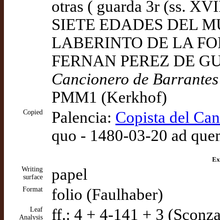
otras ( guarda 3r (ss. XV
SIETE EDADES DEL M
LABERINTO DE LA FO
FERNAN PEREZ DE GUZM
Cancionero de Barrantes
PMM1 (Kerkhof)
Copied
Palencia:
Copista del Can
quo - 1480-03-20 ad que
Ex
Writing
papel
surface
Format
folio (Faulhaber)
Leaf
ff.: 4 + 4-141 + 3 (Sconza
Analysis