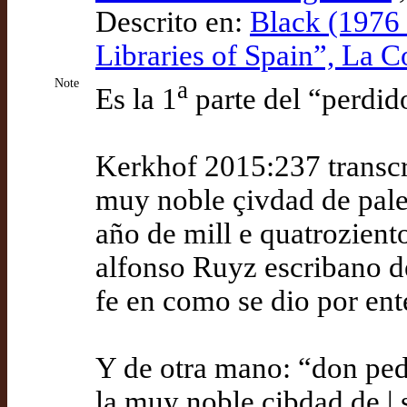
Descrito en:
Black (1976 
Libraries of Spain”, La C
Note
a
Es la 1
parte del “perdi
Kerkhof 2015:237 transcri
muy noble çivdad de pale
año de mill e quatrozient
alfonso Ruyz escribano d
fe en como se dio por ent
Y de otra mano: “don ped
la muy noble çibdad de |