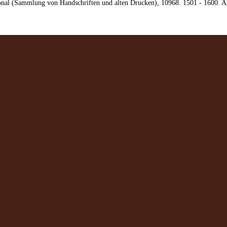
nal (Sammlung von Handschriften und alten Drucken), 10968. 1501 - 1600. Alfo