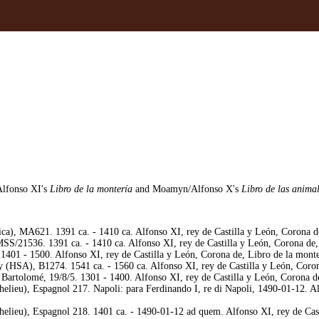
Alfonso XI's
Libro de la montería
and Moamyn/Alfonso X's
Libro de las anima
), MA621. 1391 ca. - 1410 ca. Alfonso XI, rey de Castilla y León, Corona de,
/21536. 1391 ca. - 1410 ca. Alfonso XI, rey de Castilla y León, Corona de, L
401 - 1500. Alfonso XI, rey de Castilla y León, Corona de, Libro de la monter
(HSA), B1274. 1541 ca. - 1560 ca. Alfonso XI, rey de Castilla y León, Corona
rtolomé, 19/8/5. 1301 - 1400. Alfonso XI, rey de Castilla y León, Corona de,
elieu), Espagnol 217. Napoli: para Ferdinando I, re di Napoli, 1490-01-12. Alf
elieu), Espagnol 218. 1401 ca. - 1490-01-12 ad quem. Alfonso XI, rey de Casti