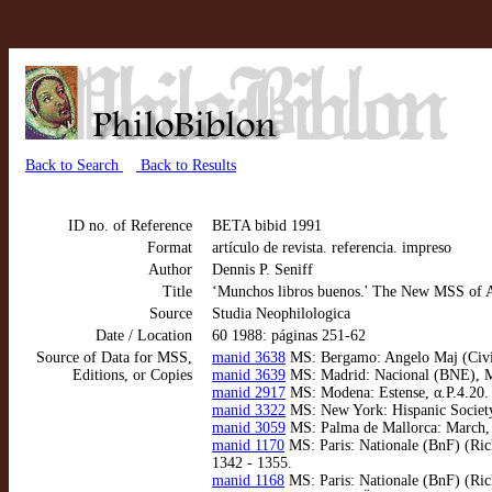
Back to Search
Back to Results
ID no. of Reference
BETA bibid 1991
Format
artículo de revista. referencia. impreso
Author
Dennis P. Seniff
Title
‘Munchos libros buenos.' The New MSS of 
Source
Studia Neophilologica
Date / Location
60 1988: páginas 251-62
Source of Data for MSS,
manid 3638
MS: Bergamo: Angelo Maj (Civica
Editions, or Copies
manid 3639
MS: Madrid: Nacional (BNE), MSS
manid 2917
MS: Modena: Estense, α.P.4.20. 1
manid 3322
MS: New York: Hispanic Society 
manid 3059
MS: Palma de Mallorca: March, Ba
manid 1170
MS: Paris: Nationale (BnF) (Rich
1342 - 1355.
manid 1168
MS: Paris: Nationale (BnF) (Rich