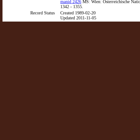
manid 2426
MS: Wien: Österreichische Natio
1342 - 1355.
Record Status
Created 1989-02-20
Updated 2011-11-05