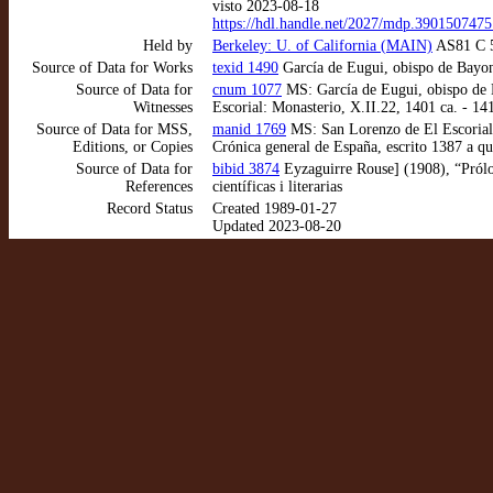
visto 2023-08-18
https://hdl.handle.net/2027/mdp.390150
Held by
Berkeley: U. of California (MAIN)
AS81 C 5
Source of Data for Works
texid 1490
García de Eugui, obispo de Bayon
Source of Data for
cnum 1077
MS: García de Eugui, obispo de B
Witnesses
Escorial: Monasterio, X.II.22, 1401 ca. - 14
Source of Data for MSS,
manid 1769
MS: San Lorenzo de El Escorial:
Editions, or Copies
Crónica general de España, escrito 1387 a qu
Source of Data for
bibid 3874
Eyzaguirre Rouse] (1908), “Prólo
References
científicas i literarias
Record Status
Created 1989-01-27
Updated 2023-08-20