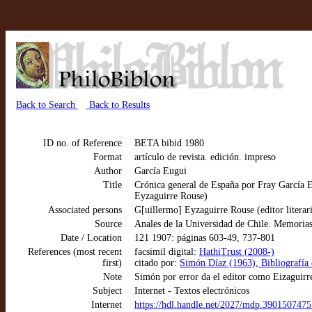
Back to Search
Back to Results
ID no. of Reference
BETA bibid 1980
Format
artículo de revista. edición. impreso
Author
García Eugui
Title
Crónica general de España por Fray García E
Eyzaguirre Rouse)
Associated persons
G[uillermo] Eyzaguirre Rouse (editor literar
Source
Anales de la Universidad de Chile. Memorias c
Date / Location
121 1907: páginas 603-49, 737-801
References (most recent
facsimil digital:
HathiTrust (2008-)
first)
citado por:
Simón Díaz (1963), Bibliografía de
Note
Simón por error da el editor como Eizaguirr
Subject
Internet - Textos electrónicos
Internet
https://hdl.handle.net/2027/mdp.390150