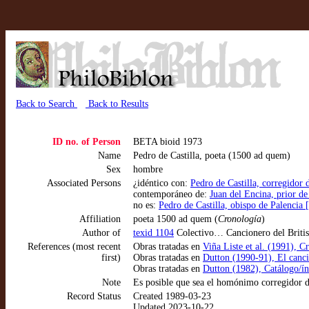
Back to Search
Back to Results
ID no. of Person
BETA bioid 1973
Name
Pedro de Castilla, poeta (1500 ad quem)
Sex
hombre
Associated Persons
¿idéntico con:
Pedro de Castilla, corregidor 
contemporáneo de:
Juan del Encina, prior d
no es:
Pedro de Castilla, obispo de Palencia
Affiliation
poeta 1500 ad quem (
Cronología
)
Author of
texid 1104
Colectivo… Cancionero del Briti
References (most recent
Obras tratadas en
Viña Liste et al. (1991), C
first)
Obras tratadas en
Dutton (1990-91), El canci
Obras tratadas en
Dutton (1982), Catálogo/ín
Note
Es posible que sea el homónimo corregidor 
Record Status
Created 1989-03-23
Updated 2023-10-22