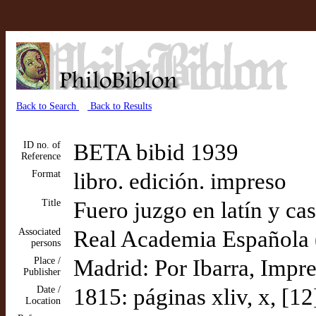
Back to Search
Back to Results
ID no. of
BETA bibid 1939
Reference
Format
libro. edición. impreso
Title
Fuero juzgo en latín y ca
Associated
Real Academia Española (e
persons
Place /
Madrid: Por Ibarra, Impr
Publisher
Date /
1815: páginas xliv, x, [12
Location