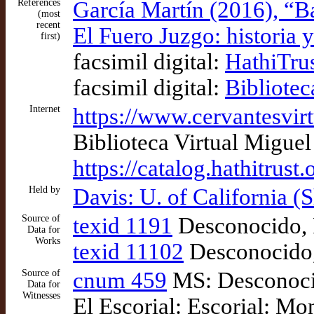
References
García Martín (2016), “B
(most
recent
El Fuero Juzgo: historia 
first)
facsimil digital:
HathiTrus
facsimil digital:
Bibliotec
Internet
https://www.cervantesvi
Biblioteca Virtual Migue
https://catalog.hathitrus
Held by
Davis: U. of California (S
Source of
texid 1191
Desconocido, F
Data for
Works
texid 11102
Desconocido, 
Source of
cnum 459
MS: Desconocid
Data for
Witnesses
El Escorial: Escorial: Mon