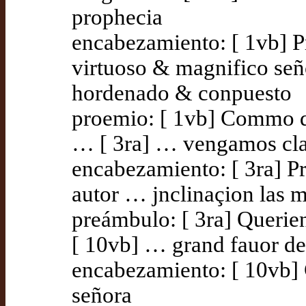
prophecia
encabezamiento: [ 1vb] 
virtuoso & magnifico se
hordenado & conpuesto
proemio: [ 1vb] Commo q
… [ 3ra] … vengamos cla
encabezamiento: [ 3ra] P
autor … jnclinaçion las 
preámbulo: [ 3ra] Querie
[ 10vb] … grand fauor de
encabezamiento: [ 10vb] 
señora