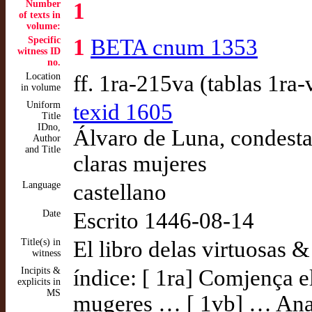
Number
1
of texts in
volume:
Specific
1
BETA cnum 1353
witness ID
no.
Location
ff. 1ra-215va (tablas 1ra
in volume
Uniform
texid 1605
Title
IDno,
Álvaro de Luna, condestab
Author
and Title
claras mujeres
Language
castellano
Date
Escrito 1446-08-14
Title(s) in
El libro delas virtuosas 
witness
Incipits &
índice: [ 1ra] Comjença el
explicits in
MS
mugeres … [ 1vb] … Ana f