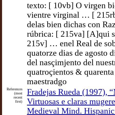
texto: [ 10vb] O virgen b
vientre virginal … [ 21
delas bien dichas con Ra
rúbrica: [ 215va] [A]qui s
215v] … enel Real de sobr
quatorze dias de agosto 
del nasçimjento del nuest
quatroçientos & quarenta
maestradgo
References
Fradejas Rueda (1997), “
(most
recent
Virtuosas e claras muger
first)
Medieval Mind. Hispanic 