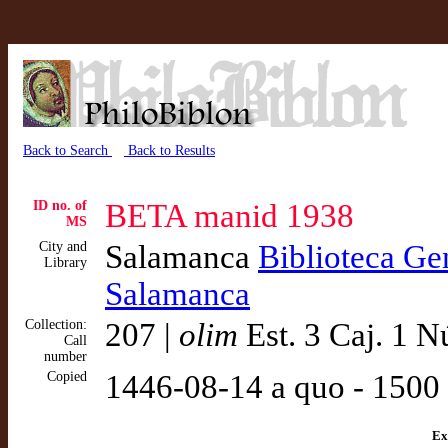
Back to Search
Back to Results
ID no. of
BETA manid 1938
MS
City and
Salamanca
Biblioteca Gen
Library
Salamanca
Collection:
207 |
olim
Est. 3 Caj. 1 
Call
number
Copied
1446-08-14 a quo - 1500 
Ex