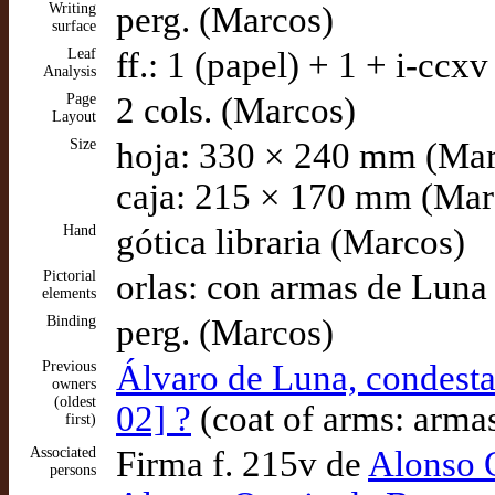
Writing
perg. (Marcos)
surface
Leaf
ff.: 1 (papel) + 1 + i-ccx
Analysis
Page
2 cols. (Marcos)
Layout
Size
hoja: 330 × 240 mm (Mar
caja: 215 × 170 mm (Mar
Hand
gótica libraria (Marcos)
Pictorial
orlas: con armas de Luna (
elements
Binding
perg. (Marcos)
Previous
Álvaro de Luna, condesta
owners
(oldest
02] ?
(coat of arms: armas 
first)
Associated
Firma f. 215v de
Alonso 
persons