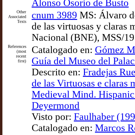
Alonso Osorio de Busto
Other
cnum 3989
MS: Álvaro de
Associated
Texts
de las virtuosas y claras
Nacional (BNE), MSS/19
References
Catalogado en:
Gómez Mor
(most
recent
Guía del Museo del Palac
first)
Descrito en:
Fradejas Rue
de las Virtuosas e clara
Medieval Mind. Hispanic 
Deyermond
Visto por:
Faulhaber (199
Catalogado en:
Marcos Ro