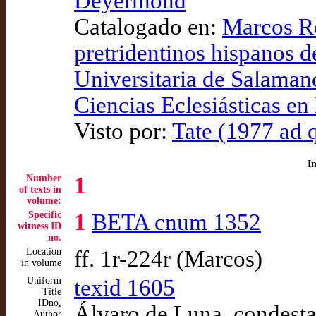
Deyermond
Catalogado en:
Marcos Ro
pretridentinos hispanos d
Universitaria de Salamanc
Ciencias Eclesiásticas en
Visto por:
Tate (1977 ad 
I
Number
1
of texts in
volume:
Specific
1
BETA cnum 1352
witness ID
no.
Location
ff. 1r-224r (Marcos)
in volume
Uniform
texid 1605
Title
IDno,
Álvaro de Luna, condestab
Author