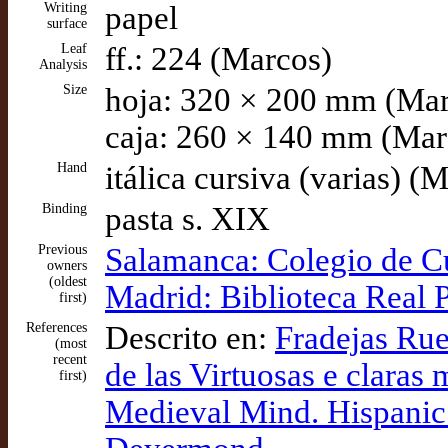
Writing
papel
surface
Leaf
ff.: 224 (Marcos)
Analysis
Size
hoja: 320 × 200 mm (Mar
caja: 260 × 140 mm (Mar
Hand
itálica cursiva (varias) (
Binding
pasta s. XIX
Previous
Salamanca: Colegio de C
owners
(oldest
Madrid: Biblioteca Real 
first)
References
Descrito en:
Fradejas Rue
(most
recent
de las Virtuosas e clara
first)
Medieval Mind. Hispanic 