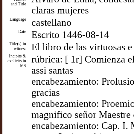
and Title
claras mujeres
Language
castellano
Date
Escrito 1446-08-14
Title(s) in
El libro de las virtuosas e
witness
Incipits &
rúbrica: [ 1r] Comienza el
explicits in
MS
assi santas
encabezamiento: Prolusio
gracias
encabezamiento: Proemio
magnifico señor Maestre
encabezamiento: Cap. I. 