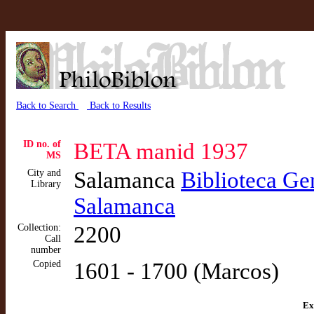
Back to Search
Back to Results
ID no. of
BETA manid 1937
MS
City and
Salamanca
Biblioteca Gen
Library
Salamanca
Collection:
2200
Call
number
Copied
1601 - 1700 (Marcos)
Ex