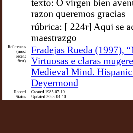
texto: O virgen bien ave
razon queremos gracias
rúbrica: [ 224r] Aqui se a
maestrazgo
References
Fradejas Rueda (1997), “
(most
recent
Virtuosas e claras muger
first)
Medieval Mind. Hispanic 
Deyermond
Record
Created 1985-07-10
Status
Updated 2023-04-10