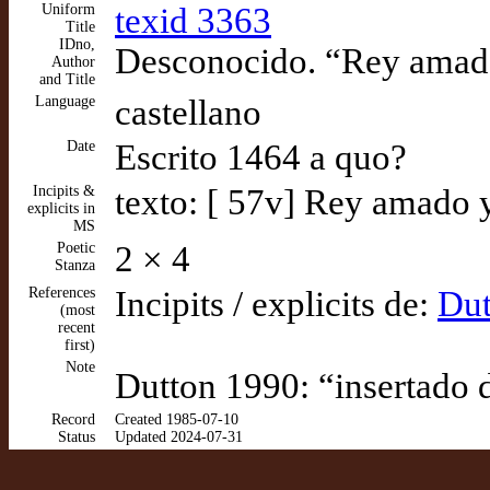
Uniform
texid 3363
Title
IDno,
Desconocido. “Rey amado
Author
and Title
Language
castellano
Date
Escrito 1464 a quo?
Incipits &
texto: [ 57v] Rey amado y
explicits in
MS
Poetic
2 × 4
Stanza
References
Incipits / explicits de:
Dut
(most
recent
first)
Note
Dutton 1990: “insertado d
Record
Created 1985-07-10
Status
Updated 2024-07-31