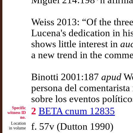
Miguel 214:198*n afirma
Weiss 2013: “Of the three 
Lucena's dedication in h
shows little interest in
auc
a new trend in the commen
Binotti 2001:187
apud
We
persona del comentarista 
sobre los eventos político
Specific
2
BETA cnum 12835
witness ID
no.
Location
f. 57v (Dutton 1990)
in volume