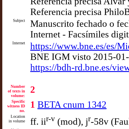
Referencia precisa Alvar 
Referencia precisa Phil
Subject
Manuscrito fechado o fec
Internet - Facsímiles digi
Internet
https://www.bne.es/es/M
BNE IGM visto 2015-01
https://bdh-rd.bne.es/
Number
2
of texts in
volume:
Specific
1
BETA cnum 1342
witness ID
no.
Location
r-v
r
ff. ii
(mod), j
-58v (Fau
in volume