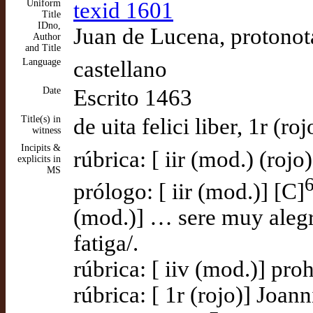
Uniform
texid 1601
Title
IDno,
Juan de Lucena, protonota
Author
and Title
Language
castellano
Date
Escrito 1463
Title(s) in
de uita felici liber, 1r (ro
witness
Incipits &
rúbrica: [ iir (mod.) (rojo
explicits in
MS
prólogo: [ iir (mod.)] [C]
(mod.)] … sere muy alegre
fatiga/.
rúbrica: [ iiv (mod.)] pro
rúbrica: [ 1r (rojo)] Joanni