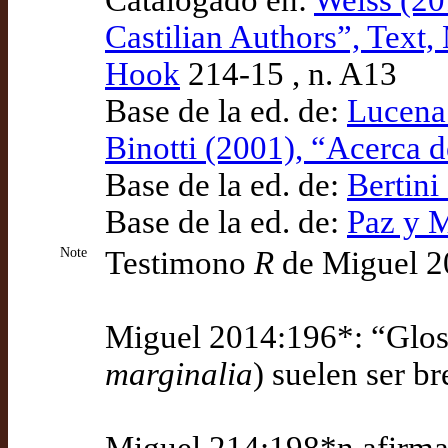
Catalogado en:
Weiss (20
Castilian Authors”, Text,
Hook
214-15 , n. A13
Base de la ed. de:
Lucena 
Binotti (2001), “Acerca d
Base de la ed. de:
Bertini
Base de la ed. de:
Paz y M
Note
Testimono
R
de Miguel 2
Miguel 2014:196*: “Glosas
marginalia
) suelen ser b