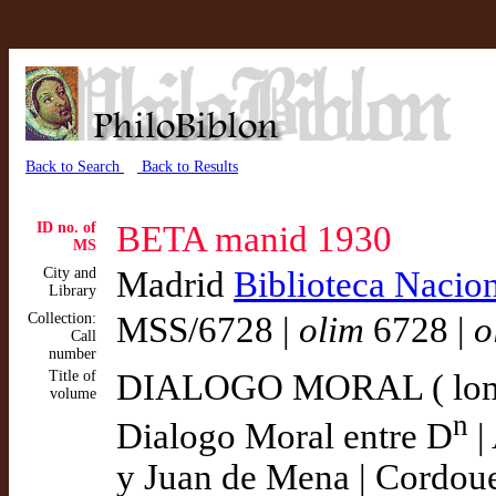
Back to Search
Back to Results
ID no. of
BETA manid 1930
MS
City and
Madrid
Biblioteca Nacio
Library
Collection:
MSS/6728 |
olim
6728 |
o
Call
number
Title of
DIALOGO MORAL ( lo
volume
n
Dialogo Moral entre D
|
y Juan de Mena | Cordouez 