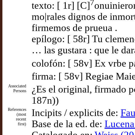
7
texto: [ 1r] [C]
onuinieron
mo|rales dignos de inmor
firmemos de prueua .
epílogo: [ 58r] Tu clemen
… las gustara : que le dara
colofón: [ 58v] Ex vrbe p
firma: [ 58v] Regiae Maies
Associated
¿Es el original, firmado p
Persons
187n))
References
Incipits / explicits de:
Fau
(most
recent
Base de la ed. de:
Lucena 
first)