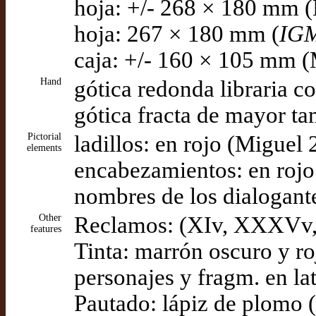
hoja: +/- 268 × 180 mm 
hoja: 267 × 180 mm (
IG
caja: +/- 160 × 105 mm 
Hand
gótica redonda libraria c
gótica fracta de mayor ta
Pictorial
ladillos: en rojo (Miguel
elements
encabezamientos: en rojo
nombres de los dialogant
Other
Reclamos: (XIv, XXXVv,
features
Tinta: marrón oscuro y roja
personajes y fragm. en la
Pautado: lápiz de plomo 