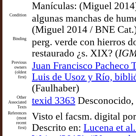
Manículas: (Miguel 2014
Condition
algunas manchas de humeda
(Miguel 2014 / BNE Cat.
Binding
perg. verde con hierros d
restaurado ¿s. XIX? (
IG
Previous
Juan Francisco Pacheco T
owners
(oldest
Luis de Usoz y Río, bibl
first)
(Faulhaber)
Other
texid 3363
Desconocido, “
Associated
Texts
References
Visto el facsm. digital po
(most
recent
Descrito en:
Lucena et al.
first)