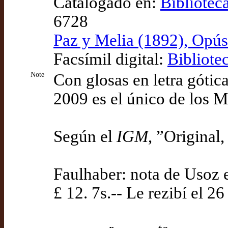
Catalogado en:
Bibliotec
6728
Paz y Melia (1892), Opúsc
Facsímil digital:
Bibliote
Note
Con glosas en letra gótic
2009 es el único de los M
Según el
IGM
, ”Original
Faulhaber: nota de Usoz e
£ 12. 7s.-- Le rezibí el 2