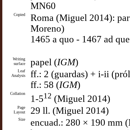
MN60
Copied
Roma (Miguel 2014): pa
Moreno)
1465 a quo - 1467 ad que
Writing
papel (
IGM
)
surface
Leaf
ff.: 2 (guardas) + i-ii (pr
Analysis
ff.: 58 (
IGM
)
Collation
12
1-5
(Miguel 2014)
Page
29 ll. (Miguel 2014)
Layout
Size
encuad.: 280 × 190 mm (