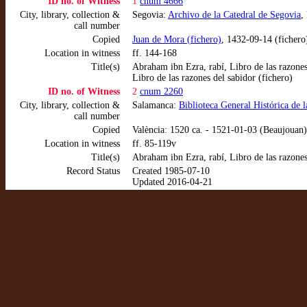
ID no. of Witness
1
cnum 4666
City, library, collection &
Segovia:
Archivo de la Catedral de Segovia
,
call number
Copied
Juan de Mora (fichero)
, 1432-09-14 (fichero
Location in witness
ff. 144-168
Title(s)
Abraham ibn Ezra, rabí, Libro de las razone
Libro de las razones del sabidor (fichero)
ID no. of Witness
2
cnum 2260
City, library, collection &
Salamanca:
Biblioteca General Histórica de 
call number
Copied
València: 1520 ca. - 1521-01-03 (Beaujouan)
Location in witness
ff. 85-119v
Title(s)
Abraham ibn Ezra, rabí, Libro de las razone
Record Status
Created 1985-07-10
Updated 2016-04-21