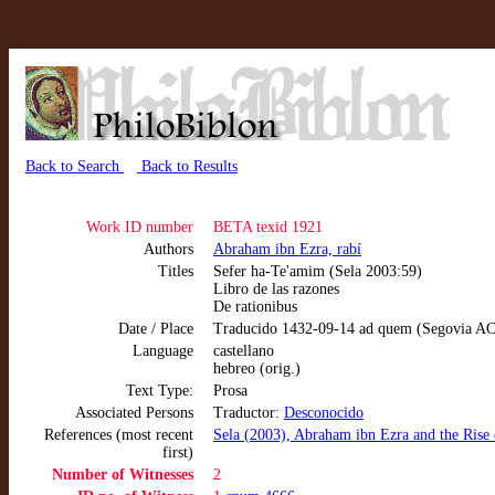
Back to Search
Back to Results
Work ID number
BETA texid 1921
Authors
Abraham ibn Ezra, rabí
Titles
Sefer ha-Te'amim (Sela 2003:59)
Libro de las razones
De rationibus
Date / Place
Traducido 1432-09-14 ad quem (Segovia AC
Language
castellano
hebreo (orig.)
Text Type:
Prosa
Associated Persons
Traductor:
Desconocido
References (most recent
Sela (2003), Abraham ibn Ezra and the Rise
first)
Number of Witnesses
2