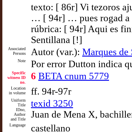
texto: [ 86r] Vi tezoros 
… [ 94r] … pues rogad a d
rúbrica: [ 94r] Aqui es fi
Sentillana [!]
Associated
Autor (var.):
Marques de 
Persons
Note
Por error Dutton indica q
Specific
6
BETA cnum 5779
witness ID
no.
Location
ff. 94r-97r
in volume
Uniform
texid 3250
Title
IDno,
Juan de Mena X, bachille
Author
and Title
Language
castellano