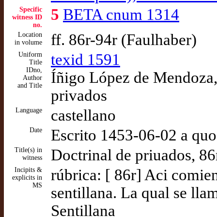
Specific
5
BETA cnum 1314
witness ID
no.
Location
ff. 86r-94r (Faulhaber)
in volume
Uniform
texid 1591
Title
IDno,
Íñigo López de Mendoza, 
Author
and Title
privados
Language
castellano
Date
Escrito 1453-06-02 a quo
Title(s) in
Doctrinal de priuados, 86
witness
Incipits &
rúbrica: [ 86r] Aci comie
explicits in
MS
sentillana. La qual se ll
Sentillana