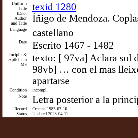
Uniform
texid 1280
Title
IDno,
Íñigo de Mendoza. Coplas 
Author
and Title
Language
castellano
Date
Escrito 1467 - 1482
Incipits &
texto: [ 97va] Aclara sol 
explicits in
MS
98vb] … con el mas lleix
apartarse
Condition
incompl.
Note
Letra posterior a la princ
Record
Created 1985-07-10
Status
Updated 2023-04-11