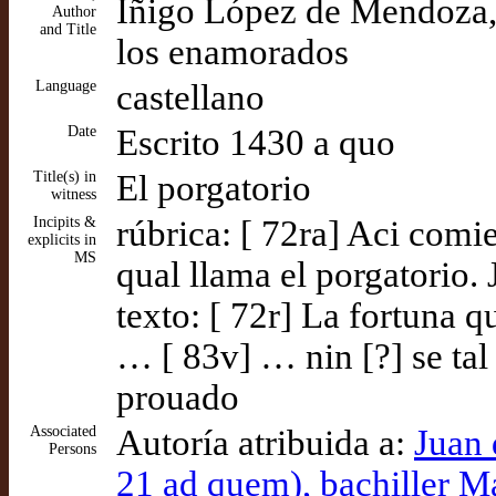
Íñigo López de Mendoza, 
Author
and Title
los enamorados
Language
castellano
Date
Escrito 1430 a quo
Title(s) in
El porgatorio
witness
Incipits &
rúbrica: [ 72ra] Aci com
explicits in
MS
qual llama el porgatorio
texto: [ 72r] La fortuna q
… [ 83v] … nin [?] se tal 
prouado
Associated
Autoría atribuida a:
Juan 
Persons
21 ad quem), bachiller M