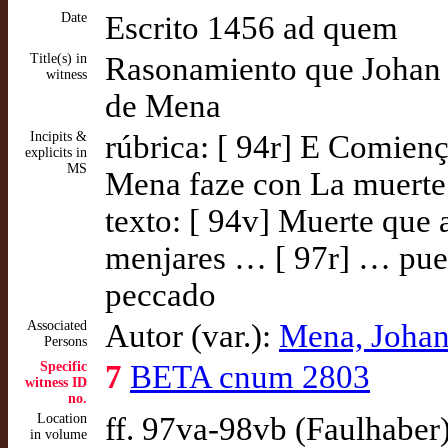
Date
Escrito 1456 ad quem
Title(s) in
Rasonamiento que Johan 
witness
de Mena
Incipits &
rúbrica: [ 94r] E Comie
explicits in
MS
Mena faze con La muerte
texto: [ 94v] Muerte que 
menjares … [ 97r] … pues
peccado
Associated
Autor (var.):
Mena, Johan
Persons
Specific
7
BETA cnum 2803
witness ID
no.
Location
ff. 97va-98vb (Faulhaber
in volume