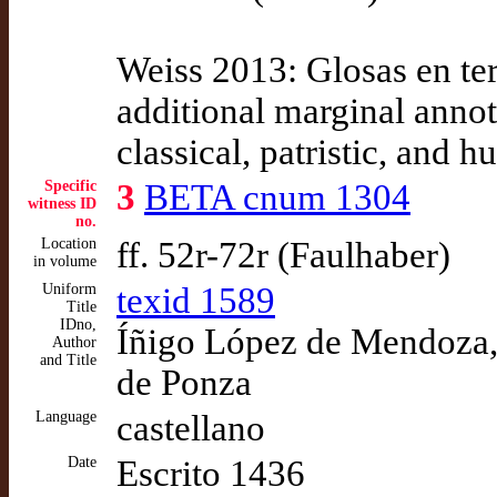
Weiss 2013: Glosas en te
additional marginal annot
classical, patristic, and h
Specific
3
BETA cnum 1304
witness ID
no.
Location
ff. 52r-72r (Faulhaber)
in volume
Uniform
texid 1589
Title
IDno,
Íñigo López de Mendoza, 
Author
and Title
de Ponza
Language
castellano
Date
Escrito 1436