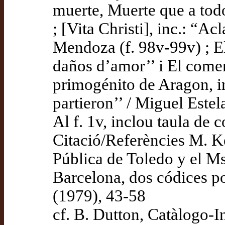
muerte, Muerte que a todo
; [Vita Christi], inc.: “Acl
Mendoza (f. 98v-99v) ; El
daños d’amor’’ i El come
primogénito de Aragon, in
partieron’’ / Miguel Este
Al f. 1v, inclou taula de 
Citació/Referències M. Ke
Pública de Toledo y el Ms
Barcelona, dos códices 
(1979), 43-58
cf. B. Dutton, Catàlogo-I