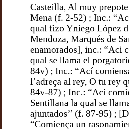
Casteilla, Al muy prepote
Mena (f. 2-52) ; Inc.: “A
qual fizo Yniego López d
Mendoza, Marqués de Santi
enamorados], inc.: “Aci 
qual se llama el porgator
84v) ; Inc.: “Ací comien
l’adreça al rey, O tu rey 
84v-87) ; Inc.: “Aci com
Sentillana la qual se llam
ajuntados’’ (f. 87-95) ; [
“Comiença un rasonamien