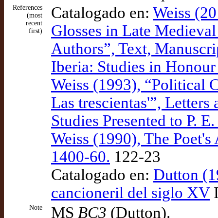
References
Catalogado en:
Weiss (20
(most
recent
Glosses in Late Medieval C
first)
Authors”, Text, Manuscri
Iberia: Studies in Honou
Weiss (1993), “Political
Las trescientas'”, Letters
Studies Presented to P. E.
Weiss (1990), The Poet's A
1400-60.
122-23
Catalogado en:
Dutton (1
cancioneril del siglo XV
I
Note
MS
BC3
(Dutton).