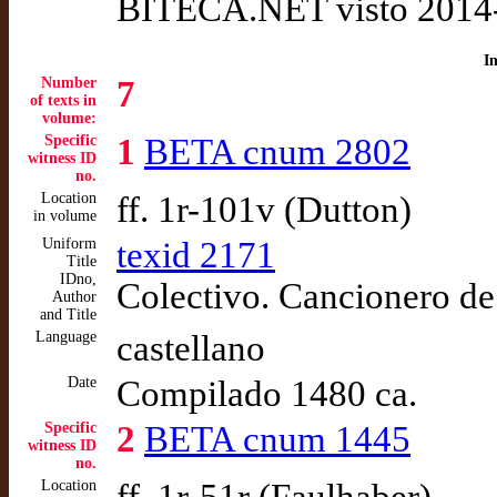
BITECA.NET visto 2014
I
Number
7
of texts in
volume:
Specific
1
BETA cnum 2802
witness ID
no.
Location
ff. 1r-101v (Dutton)
in volume
Uniform
texid 2171
Title
IDno,
Colectivo. Cancionero d
Author
and Title
Language
castellano
Date
Compilado 1480 ca.
Specific
2
BETA cnum 1445
witness ID
no.
Location