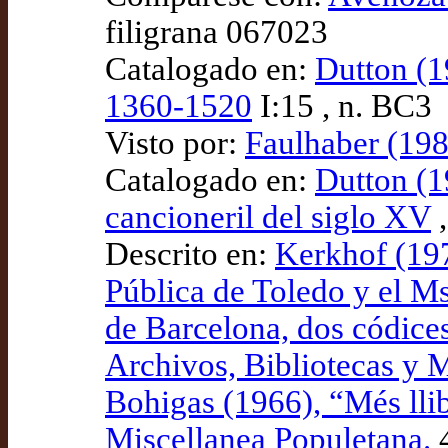
filigrana 067023
Catalogado en:
Dutton (1
1360-1520
I:15 , n. BC3
Visto por:
Faulhaber (198
Catalogado en:
Dutton (1
cancioneril del siglo XV
,
Descrito en:
Kerkhof (197
Pública de Toledo y el Ms
de Barcelona, dos códice
Archivos, Bibliotecas y 
Bohigas (1966), “Més lli
Miscellanea Populetana.