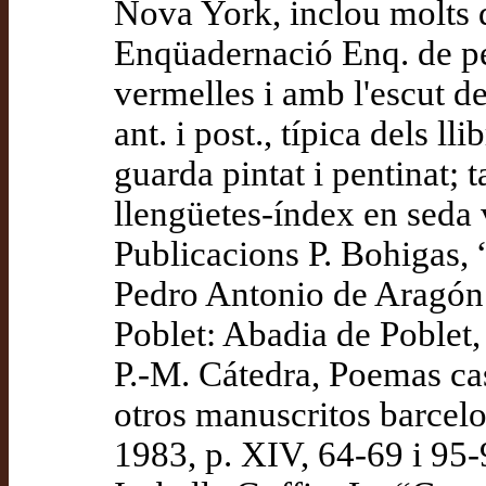
Nova York, inclou molts 
Enqüadernació Enq. de p
vermelles i amb l'escut 
ant. i post., típica dels ll
guarda pintat i pentinat; t
llengüetes-índex en seda 
Publicacions P. Bohigas, 
Pedro Antonio de Aragón’
Poblet: Abadia de Poblet,
P.-M. Cátedra, Poemas cas
otros manuscritos barcelo
1983, p. XIV, 64-69 i 95