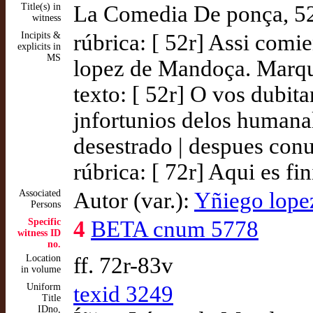
Title(s) in
La Comedia De ponça, 52
witness
Incipits &
rúbrica: [ 52r] Assi co
explicits in
MS
lopez de Mandoça. Marque
texto: [ 52r] O vos dubitan
jnfortunios delos humanal
desestrado | despues conu
rúbrica: [ 72r] Aqui es f
Associated
Autor (var.):
Yñiego lope
Persons
Specific
4
BETA cnum 5778
witness ID
no.
Location
ff. 72r-83v
in volume
Uniform
texid 3249
Title
IDno,