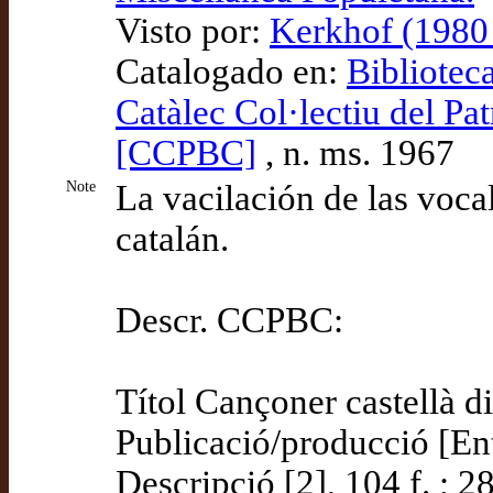
Visto por:
Kerkhof (1980 
Catalogado en:
Bibliotec
Catàlec Col·lectiu del Pa
[CCPBC]
, n. ms. 1967
Note
La vacilación de las voca
catalán.
Descr. CCPBC:
Títol Cançoner castellà d
Publicació/producció [En
Descripció [2], 104 f. ; 2