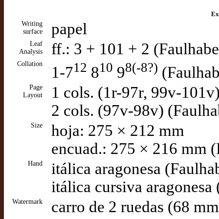
Ex
Writing
papel
surface
Leaf
ff.: 3 + 101 + 2 (Faulhabe
Analysis
Collation
12
10
8(-8?)
1-7
8
9
(Faulhab
Page
1 cols. (1r-97r, 99v-101v
Layout
2 cols. (97v-98v) (Faulha
Size
hoja: 275 × 212 mm
encuad.: 275 × 216 mm (
Hand
itálica aragonesa (Faulha
itálica cursiva aragonesa
Watermark
carro de 2 ruedas (68 m