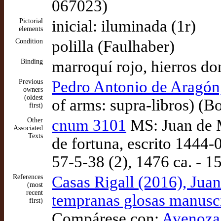
067023)
Pictorial
inicial: iluminada (1r)
elements
Condition
polilla (Faulhaber)
Binding
marroquí rojo, hierros do
Previous
Pedro Antonio de Aragón,
owners
(oldest
of arms: supra-libros) (B
first)
Other
cnum 3101
MS: Juan de M
Associated
Texts
de fortuna, escrito 1444-
57-5-38 (2), 1476 ca. - 1
References
Casas Rigall (2016), Jua
(most
recent
tempranas glosas manusci
first)
Compárese con:
Avenoza 