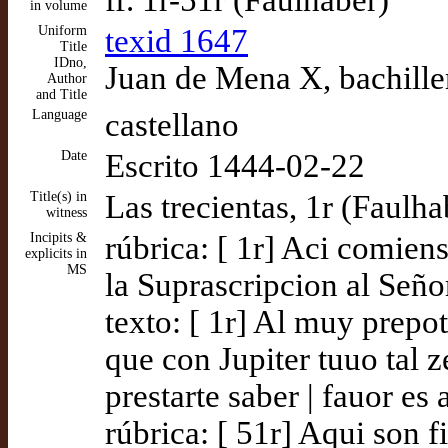
ff. 1r-51r (Faulhaber)
in volume
Uniform
texid 1647
Title
IDno,
Juan de Mena X, bachille
Author
and Title
Language
castellano
Date
Escrito 1444-02-22
Title(s) in
Las trecientas, 1r (Faulha
witness
Incipits &
rúbrica: [ 1r] Aci comien
explicits in
MS
la Suprascripcion al Seño
texto: [ 1r] Al muy prepo
que con Jupiter tuuo tal 
prestarte saber | fauor e
rúbrica: [ 51r] Aqui son f