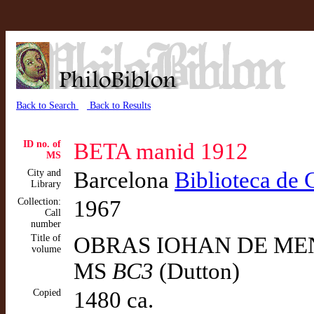
Back to Search
Back to Results
ID no. of
BETA manid 1912
MS
City and
Barcelona
Biblioteca de 
Library
Collection:
1967
Call
number
Title of
OBRAS IOHAN DE MENA 
volume
MS
BC3
(Dutton)
Copied
1480 ca.