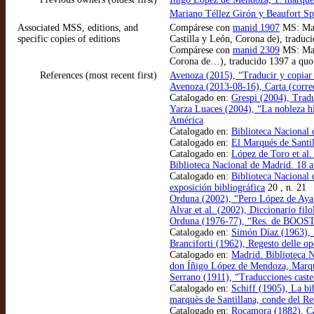
Mariano Téllez Girón y Beaufort Sp
Associated MSS, editions, and
Compárese con
manid 1907
MS: Mad
specific copies of editions
Castilla y León, Corona de), traduc
Compárese con
manid 2309
MS: Madr
Corona de…), traducido 1397 a quo
References (most recent first)
Avenoza (2015), “Traducir y copiar l
Avenoza (2013-08-16), Carta (correo
Catalogado en:
Grespi (2004), Tradu
Yarza Luaces (2004), “La nobleza his
América
Catalogado en:
Biblioteca Nacional
Catalogado en:
El Marqués de Santi
Catalogado en:
López de Toro et al.
Biblioteca Nacional de Madrid. 18 
Catalogado en:
Biblioteca Nacional 
exposición bibliográfica
20 , n. 21
Orduna (2002), “Pero López de Ayala
Alvar et al. (2002), Diccionario fil
Orduna (1976-77), “Res. de BOOST1
Catalogado en:
Simón Díaz (1963), Bi
Branciforti (1962), Regesto delle o
Catalogado en:
Madrid. Biblioteca N
don Íñigo López de Mendoza, Marqu
Serrano (1911), “Traducciones caste
Catalogado en:
Schiff (1905), La bi
marquès de Santillana, conde del Re
Catalogado en:
Rocamora (1882), Ca