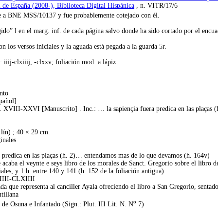
 de España (2008-), Biblioteca Digital Hispánica
, n. VITR/17/6
e a BNE MSS/10137 y fue probablemente cotejado con él.
egido” l en el marg. inf. de cada página salvo donde ha sido cortado por el e
on los versos iniciales y la aguada está pegada a la guarda 5r.
iiij-clxiiij, -clxxv; foliación mod. a lápiz.
nto
pañol]
 XVIII-XXVI [Manuscrito] . Inc.: … la sapiençia fuera predica en las plaças 
 lín) ; 40 × 29 cm.
inales
ra predica en las plaças (h. 2)… entendamos mas de lo que devamos (h. 164v)
e acaba el veynte e seys libro de los morales de Sanct. Gregorio sobre el libro d
ciales, y 1 h. entre 140 y 141 (h. 152 de la foliación antigua)
 IIII-CLXIIII
ada que representa al canciller Ayala ofreciendo el libro a San Gregorio, sentado
tillana
o
de Osuna e Infantado (Sign.: Plut. III Lit. N. N
7)