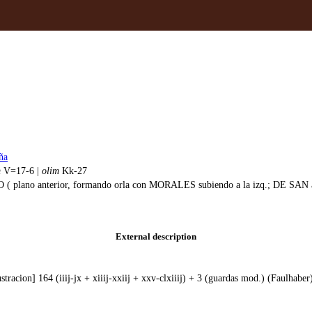
ña
m
V=17-6 |
olim
Kk-27
lano anterior, formando orla con MORALES subiendo a la izq.; DE SAN ar
External description
ustracion] 164 (iiij-jx + xiiij-xxiij + xxv-clxiiij) + 3 (guardas mod.) (Faulhaber