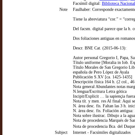
Facsímil digital:
Biblioteca Nacional
Note
Faulhaber: Corresponde exactament
Tiene la abreviatura “cor.” = “corr
Del facsm. digital parece que la h. c
Dos foliaciones antiguas en romanos: 
Descr. BNE Cat. (2015-06-13):
Autor personal Gregorio I, Papa, Sa
Título uniforme [Moralia in Iob. Es
Título Morales de San Gregorio Lib.
española de Pero López de Ayala
Publicación S.XV [ca. 1425-1435]
Descripción física 164 h. (2 col., 46
Nota general Abundantes notas marg
N.lengua/Escritura Letra gótica
Incipit/Explicit … la sapiençia fue
Nota tít. y men. res Al final: Aqui s
N. área desc. fis. Faltan las 3 h. ini
N. área desc. fis. Foliación antigua:
Nota sobre ilustrac. Dibujo a la agu
Nota de procedencia Marqués de San
Nota de procedencia Bca. del Duque 
Subject
Internet - Facsímiles digitalizados