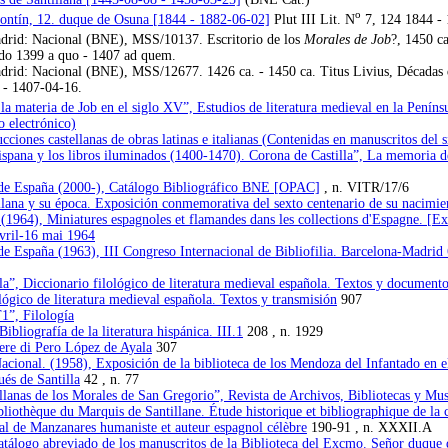
o
ontín, 12. duque de Osuna [1844 - 1882-06-02]
Plut III Lit. N
7, 124 1844 - 
rid: Nacional (BNE), MSS/10137. Escritorio de los
Morales de Job
?, 1450 c
ido 1399 a quo - 1407 ad quem.
id: Nacional (BNE), MSS/12677. 1426 ca. - 1450 ca. Titus Livius, Décadas de 
 - 1407-04-16.
a materia de Job en el siglo XV”, Estudios de literatura medieval en la Penínsu
 electrónico)
cciones castellanas de obras latinas e italianas (Contenidas en manuscritos del 
pana y los libros iluminados (1400-1470). Corona de Castilla”, La memoria de lo
 de España (2000-), Catálogo Bibliográfico BNE [OPAC]
, n. VITR/17/6
llana y su época. Exposición conmemorativa del sexto centenario de su nacimi
 (1964), Miniatures espagnoles et flamandes dans les collections d'Espagne. [Exp
avril-16 mai 1964
de España (1963), III Congreso Internacional de Bibliofilia. Barcelona-Madrid 
”, Diccionario filológico de literatura medieval española. Textos y document
ológico de literatura medieval española. Textos y transmisión
907
”, Filología
bliografía de la literatura hispánica. III.1
208 , n. 1929
pere di Pero López de Ayala
307
acional. (1958), Exposición de la biblioteca de los Mendoza del Infantado en e
és de Santilla
42 , n. 77
llanas de los Morales de San Gregorio”, Revista de Archivos, Bibliotecas y Mu
bliothèque du Marquis de Santillane. Étude historique et bibliographique de la
al de Manzanares humaniste et auteur espagnol célèbre
190-91 , n. XXXII.A
tálogo abreviado de los manuscritos de la Biblioteca del Excmo. Señor duque 