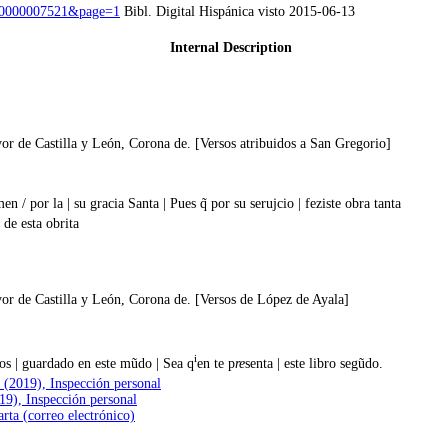
id=0000007521&page=1
Bibl. Digital Hispánica visto 2015-06-13
Internal Description
or de Castilla y León, Corona de. [Versos atribuidos a San Gregorio]
n / por la | su gracia Santa | Pues q̃ por su serujcio | feziste obra tanta
 de esta obrita
or de Castilla y León, Corona de. [Versos de López de Ayala]
i
ros | guardado en este mũdo | Sea q
en te p
re
senta | este libro segũdo.
 (2019), Inspección personal
19), Inspección personal
ta (correo electrónico)