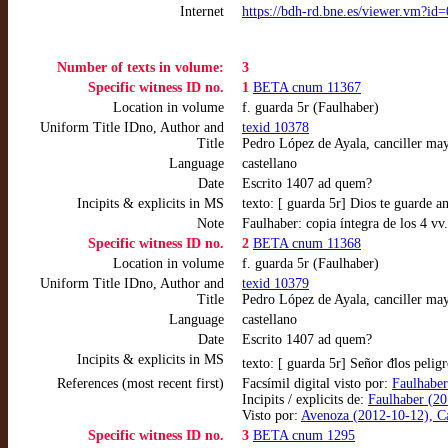
Internet
https://bdh-rd.bne.es/viewer.vm?
Number of texts in volume:
3
Specific witness ID no.
1
BETA cnum 11367
Location in volume
f. guarda 5r (Faulhaber)
Uniform Title IDno, Author and
texid 10378
Title
Pedro López de Ayala, canciller may
Language
castellano
Date
Escrito 1407 ad quem?
Incipits & explicits in MS
texto: [ guarda 5r] Dios te guarde ame
Note
Faulhaber: copia íntegra de los 4 vv.
Specific witness ID no.
2
BETA cnum 11368
Location in volume
f. guarda 5r (Faulhaber)
Uniform Title IDno, Author and
texid 10379
Title
Pedro López de Ayala, canciller may
Language
castellano
Date
Escrito 1407 ad quem?
Incipits & explicits in MS
texto: [ guarda 5r] Señor ᵭlos pelig
References (most recent first)
Facsímil digital visto por:
Faulhaber
Incipits / explicits de:
Faulhaber (20
Visto por:
Avenoza (2012-10-12), Car
Specific witness ID no.
3
BETA cnum 1295