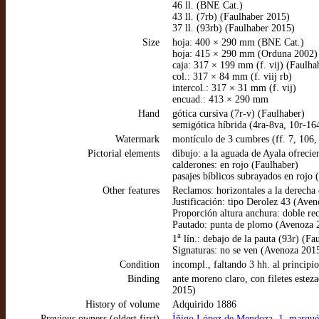
46 ll. (BNE Cat.)
43 ll. (7rb) (Faulhaber 2015)
37 ll. (93rb) (Faulhaber 2015)
Size
hoja: 400 × 290 mm (BNE Cat.)
hoja: 415 × 290 mm (Orduna 2002)
caja: 317 × 199 mm (f. vij) (Faulha
col.: 317 × 84 mm (f. viij rb)
intercol.: 317 × 31 mm (f. vij)
encuad.: 413 × 290 mm
Hand
gótica cursiva (7r-v) (Faulhaber)
semigótica híbrida (4ra-8va, 10r-16
Watermark
montículo de 3 cumbres (ff. 7, 106
Pictorial elements
dibujo: a la aguada de Ayala ofrecie
calderones: en rojo (Faulhaber)
pasajes bíblicos subrayados en rojo 
Other features
Reclamos: horizontales a la derecha 
Justificación: tipo Derolez 43 (Ave
Proporción altura anchura: doble re
Pautado: punta de plomo (Avenoza 
a
1
lín.: debajo de la pauta (93r) (Fa
Signaturas: no se ven (Avenoza 201
Condition
incompl., faltando 3 hh. al principi
Binding
ante moreno claro, con filetes estez
2015)
History of volume
Adquirido 1886
Previous owners (oldest first)
Íñigo López de Mendoza, 1. marqués