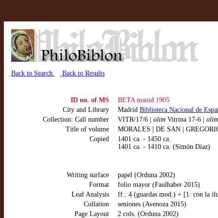
Back to Search
Back to Results
ID no. of MS
BETA manid 1905
City and Library
Madrid
Biblioteca Nacional de Espa
Collection: Call number
VITR/17/6 |
olim
Vitrina 17-6 |
oli
Title of volume
MORALES | DE SAN | GREGORIO ( p
Copied
1401 ca. - 1450 ca.
1401 ca. - 1410 ca. (Simón Díaz)
Writing surface
papel (Orduna 2002)
Format
folio mayor (Faulhaber 2015)
Leaf Analysis
ff.: 4 (guardas mod.) + [1: con la il
Collation
seniones (Avenoza 2015)
Page Layout
2 cols. (Orduna 2002)