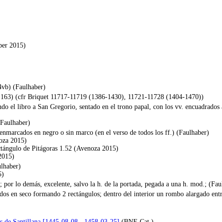
ber 2015)
4vb) (Faulhaber)
, 163) (cfr Briquet 11717-11719 (1386-1430), 11721-11728 (1404-1470))
ndo el libro a San Gregorio, sentado en el trono papal, con los vv. encuadrados 
(Faulhaber)
enmarcados en negro o sin marco (en el verso de todos los ff.) (Faulhaber)
noza 2015)
ctángulo de Pitágoras 1.52 (Avenoza 2015)
2015)
ulhaber)
5)
o; por lo demás, excelente, salvo la h. de la portada, pegada a una h. mod.; (Fa
ados en seco formando 2 rectángulos; dentro del interior un rombo alargado entre
 de Santillana [1445-08-08 - 1458-03-25]
(BNE Cat.)