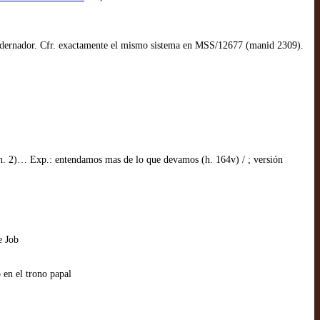
ncuadernador. Cfr. exactamente el mismo sistema en MSS/12677 (manid 2309).
(h. 2)… Exp.: entendamos mas de lo que devamos (h. 164v) / ; versión
e Job
 en el trono papal