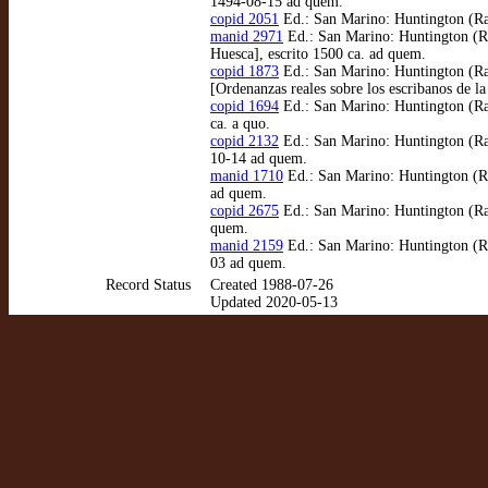
1494-08-15 ad quem.
copid 2051
Ed.: San Marino: Huntington (Rar
manid 2971
Ed.: San Marino: Huntington (Rar
Huesca], escrito 1500 ca. ad quem.
copid 1873
Ed.: San Marino: Huntington (Rar
[Ordenanzas reales sobre los escribanos de la
copid 1694
Ed.: San Marino: Huntington (Rar
ca. a quo.
copid 2132
Ed.: San Marino: Huntington (Rar
10-14 ad quem.
manid 1710
Ed.: San Marino: Huntington (Ra
ad quem.
copid 2675
Ed.: San Marino: Huntington (Rar
quem.
manid 2159
Ed.: San Marino: Huntington (Ra
03 ad quem.
Record Status
Created 1988-07-26
Updated 2020-05-13