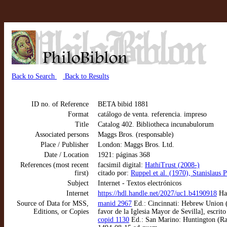
Back to Search
Back to Results
ID no. of Reference
BETA bibid 1881
Format
catálogo de venta. referencia. impreso
Title
Catalog 402. Bibliotheca incunabulorum
Associated persons
Maggs Bros. (responsable)
Place / Publisher
London: Maggs Bros. Ltd.
Date / Location
1921: páginas 368
References (most recent
facsimil digital:
HathiTrust (2008-)
first)
citado por:
Ruppel et al. (1970), Stanislaus
Subject
Internet - Textos electrónicos
Internet
https://hdl.handle.net/2027/uc1.b4190918
Hat
Source of Data for MSS,
manid 2967
Ed.: Cincinnati: Hebrew Union (
Editions, or Copies
favor de la Iglesia Mayor de Sevilla], escri
copid 1130
Ed.: San Marino: Huntington (Rar