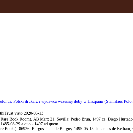
 Polonus. Polski drukarz i wydawca wczesnej doby w Hiszpanii (Stanislaus Polo
hiTrust visto 2020-05-13
Rare Book Room), AB Marx 21. Sevilla: Pedro Brun, 1497 ca. Diego Hurtado d
to 1485-08-29 a quo - 1497 ad quem.
e Books), 86926. Burgos: Juan de Burgos, 1495-05-15. Johannes de Ketham, C