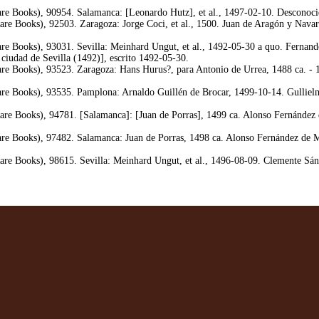
e Books), 90954. Salamanca: [Leonardo Hutz], et al., 1497-02-10. Desconocido
e Books), 92503. Zaragoza: Jorge Coci, et al., 1500. Juan de Aragón y Navarra
e Books), 93031. Sevilla: Meinhard Ungut, et al., 1492-05-30 a quo. Fernando
 ciudad de Sevilla (1492)], escrito 1492-05-30.
e Books), 93523. Zaragoza: Hans Hurus?, para Antonio de Urrea, 1488 ca. - 
e Books), 93535. Pamplona: Arnaldo Guillén de Brocar, 1499-10-14. Gullielmu
re Books), 94781. [Salamanca]: [Juan de Porras], 1499 ca. Alonso Fernández d
e Books), 97482. Salamanca: Juan de Porras, 1498 ca. Alonso Fernández de Ma
re Books), 98615. Sevilla: Meinhard Ungut, et al., 1496-08-09. Clemente Sánc