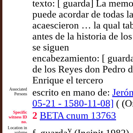
texto: [ guarda] La memo
puede acordar de todas l
acaescieron … la qual tab
antes de la historia de lo
se siguen
encabezamiento: [ guarda
de los Reyes don Pedro 
Enrique el tercero
Associated
escrito en mano de:
Jerón
Persons
05-21 - 1580-11-08]
( (O
Specific
2
BETA cnum 13763
witness ID
no.
Location in
v
f. guarda
(Incipit 1982)
volume