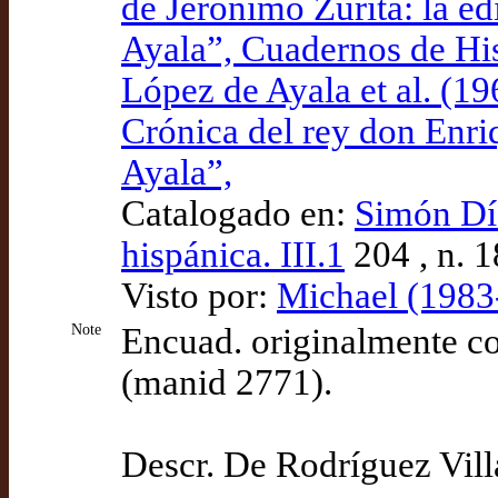
de Jerónimo Zurita: la ed
Ayala”, Cuadernos de Hi
López de Ayala et al. (19
Crónica del rey don Enri
Ayala”,
Catalogado en:
Simón Día
hispánica. III.1
204 , n. 
Visto por:
Michael (1983
Note
Encuad. originalmente c
(manid 2771).
Descr. De Rodríguez Vill