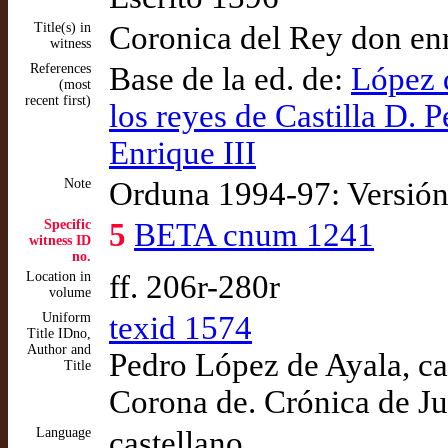
Title(s) in
Coronica del Rey don en
witness
References
Base de la ed. de:
López d
(most
recent first)
los reyes de Castilla D. P
Enrique III
Note
Orduna 1994-97: Versión
Specific
5
BETA cnum 1241
witness ID
no.
Location in
ff. 206r-280r
volume
Uniform
texid 1574
Title IDno,
Author and
Pedro López de Ayala, ca
Title
Corona de. Crónica de Ju
Language
castellano