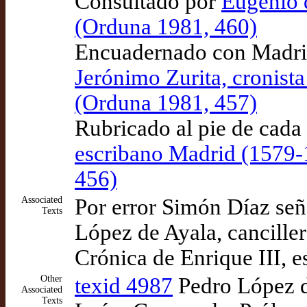
Consultado por
Eugenio 
(Orduna 1981, 460)
Encuadernado con Madrid
Jerónimo Zurita, cronist
(Orduna 1981, 457)
Rubricado al pie de cada
escribano Madrid (1579-
456)
Associated
Por error Simón Díaz señ
Texts
López de Ayala, cancille
Crónica de Enrique III, e
Other
texid 4987
Pedro López de
Associated
Texts