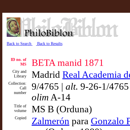
Back to Search
Back to Results
ID no. of
BETA manid 1871
MS
City and
Madrid
Real Academia de
Library
Collection:
9/4765 |
alt.
9-26-1/4765
Call
number
olim
A-14
Title of
MS B (Orduna)
volume
Copied
Zalmerón
para
Gonzalo P