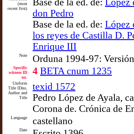
Base de la ed. de:
López d
(most
recent first)
don Pedro
Base de la ed. de:
López d
los reyes de Castilla D. P
Enrique III
Note
Orduna 1994-97: Versión
Specific
4
BETA cnum 1235
witness ID
no.
Uniform
texid 1572
Title IDno,
Author and
Pedro López de Ayala, ca
Title
Corona de. Crónica de En
Language
castellano
Date
Escrito 1396