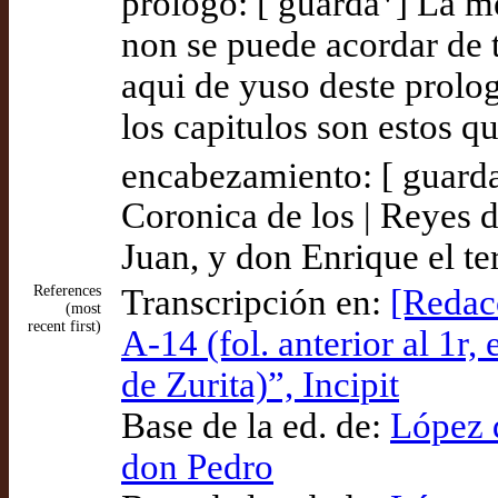
prólogo: [ guarda
] La m
non se puede acordar de t
aqui de yuso deste prologo
los capitulos son estos qu
encabezamiento: [ guard
Coronica de los | Reyes 
Juan, y don Enrique el te
References
Transcripción en:
[Redac
(most
recent first)
A-14 (fol. anterior al 1r
de Zurita)”, Incipit
Base de la ed. de:
López d
don Pedro