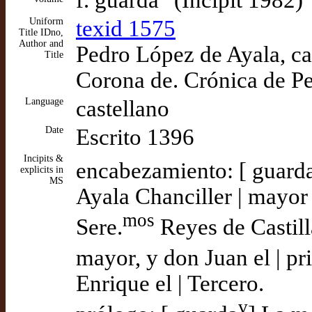
Uniform
texid 1575
Title IDno,
Author and
Pedro López de Ayala, ca
Title
Corona de. Crónica de Pe
Language
castellano
Date
Escrito 1396
Incipits &
encabezamiento: [ guard
explicits in
MS
Ayala Chanciller | mayor 
mos
Sere.
Reyes de Castill
mayor, y don Juan el | pr
Enrique el | Tercero.
v