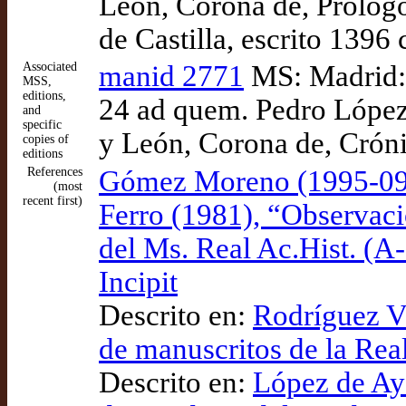
León, Corona de, Prólogo
de Castilla, escrito 1396 
Associated
manid 2771
MS: Madrid: 
MSS,
editions,
24 ad quem. Pedro López 
and
specific
y León, Corona de, Crónic
copies of
editions
References
Gómez Moreno (1995-09-
(most
recent first)
Ferro (1981), “Observacio
del Ms. Real Ac.Hist. (A-
Incipit
Descrito en:
Rodríguez Vi
de manuscritos de la Rea
Descrito en:
López de Aya