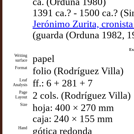
ca. (Orduna 1980)
1391 ca.? - 1500 ca.? (S
Jerónimo Zurita, cronist
(guarda (Orduna 1982, 1
Ex
Writing
papel
surface
Format
folio (Rodríguez Villa)
Leaf
ff.: 6 + 281 + 7
Analysis
Page
2 cols. (Rodríguez Villa)
Layout
Size
hoja: 400 × 270 mm
caja: 240 × 155 mm
Hand
gótica redonda