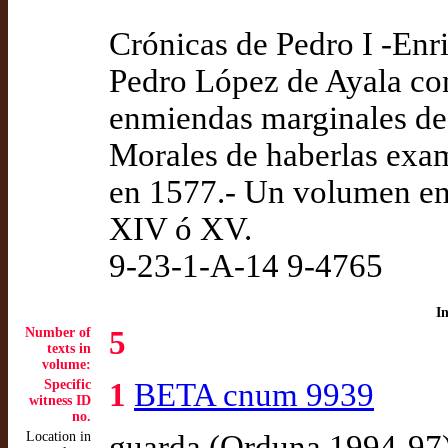
Crónicas de Pedro I -Enriq
Pedro López de Ayala co
enmiendas marginales de 
Morales de haberlas exa
en 1577.- Un volumen en 
XIV ó XV.
9-23-1-A-14 9-4765
I
Number of
5
texts in
volume:
Specific
1
BETA cnum 9939
witness ID
no.
Location in
guarda (Orduna 1994-97