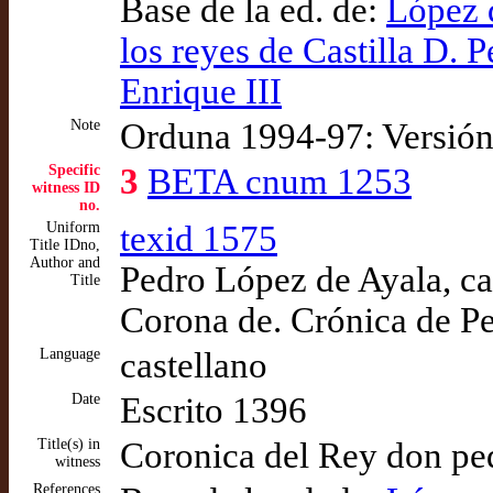
Base de la ed. de:
López d
los reyes de Castilla D. P
Enrique III
Note
Orduna 1994-97: Versión
Specific
3
BETA cnum 1253
witness ID
no.
Uniform
texid 1575
Title IDno,
Author and
Pedro López de Ayala, ca
Title
Corona de. Crónica de Pe
Language
castellano
Date
Escrito 1396
Title(s) in
Coronica del Rey don pe
witness
References