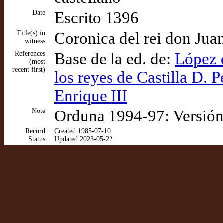
Date
Escrito 1396
Title(s) in
Coronica del rei don Juan
witness
References
Base de la ed. de:
López d
(most
recent first)
los reyes de Castilla D. P
Enrique III
Note
Orduna 1994-97: Versión
Record
Created 1985-07-10
Status
Updated 2023-05-22