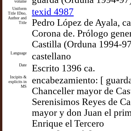
volume
Uniform
texid 4987
Title IDno,
Author and
Pedro López de Ayala, ca
Title
Corona de. Prólogo gener
Castilla (Orduna 1994-97
Language
castellano
Date
Escrito 1396 ca.
Incipits &
encabezamiento: [ guard
explicits in
MS
Chanceller mayor de Cast
Serenisimos Reyes de Cas
mayor y don Juan el pri
Enrique el Tercero