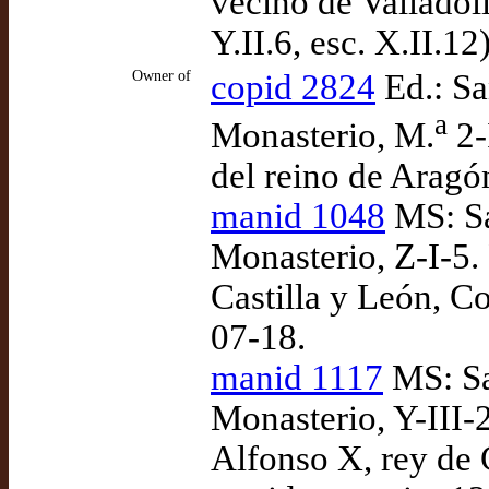
vecino de Valladol
Y.II.6, esc. X.II.12
Owner of
copid 2824
Ed.: Sa
a
Monasterio, M.
2-
del reino de Aragó
manid 1048
MS: Sa
Monasterio, Z-I-5.
Castilla y León, C
07-18.
manid 1117
MS: Sa
Monasterio, Y-III-
Alfonso X, rey de 