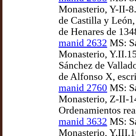
Monasterio, Y-II-8
de Castilla y León
de Henares de 134
manid 2632
MS: Sa
Monasterio, Y.II.1
Sánchez de Vallado
de Alfonso X, escr
manid 2760
MS: Sa
Monasterio, Z-II-14
Ordenamientos real
manid 3632
MS: Sa
Monasterio, Y.III.