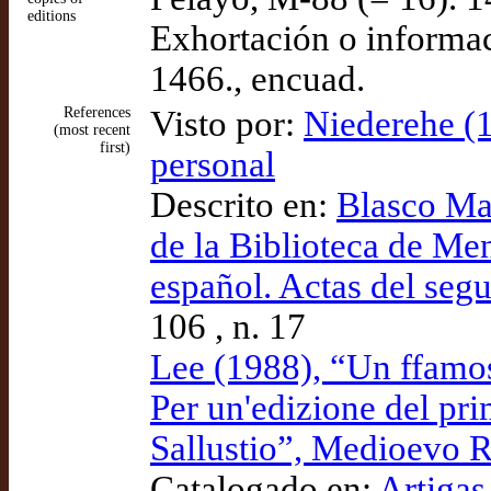
editions
Exhortación o informac
1466., encuad.
References
Visto por:
Niederehe (
(most recent
first)
personal
Descrito en:
Blasco Mar
de la Biblioteca de Me
español. Actas del seg
106 , n. 17
Lee (1988), “Un ffamos
Per un'edizione del pr
Sallustio”, Medioevo
Catalogado en:
Artigas