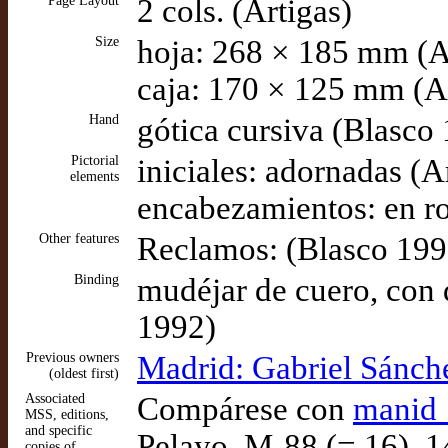
Page Layout
2 cols. (Artigas)
Size
hoja: 268 × 185 mm (A
caja: 170 × 125 mm (A
Hand
gótica cursiva (Blasco
Pictorial
iniciales: adornadas (A
elements
encabezamientos: en ro
Other features
Reclamos: (Blasco 199
Binding
mudéjar de cuero, con
1992)
Previous owners
Madrid: Gabriel Sánch
(oldest first)
Associated
Compárese con
manid
MSS, editions,
and specific
Pelayo, M-88 (= 16). 1
copies of