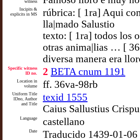
witness
Incipits &
rúbrica: [ 1ra] Aqui c
explicits in MS
lla|mado Salustio
texto: [ 1ra] todos los 
otras anima|lias … [ 36
diversa manera era lloro
Specific witness
2
BETA cnum 1191
ID no.
Location in
ff. 36va-98rb
volume
Uniform Title
texid 1555
IDno, Author
and Title
Caius Sallustius Crisp
Language
castellano
Date
Traducido 1439-01-06