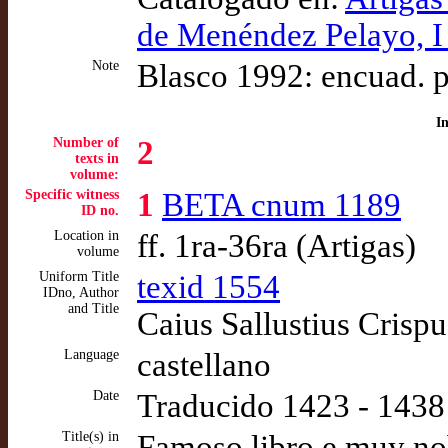
de Menéndez Pelayo, I
Note
Blasco 1992: encuad. 
I
Number of
2
texts in
volume:
Specific witness
1
BETA cnum 1189
ID no.
Location in
ff. 1ra-36ra (Artigas)
volume
Uniform Title
texid 1554
IDno, Author
and Title
Caius Sallustius Crispu
Language
castellano
Date
Traducido 1423 - 1438
Title(s) in
Famoso libro e muy nob