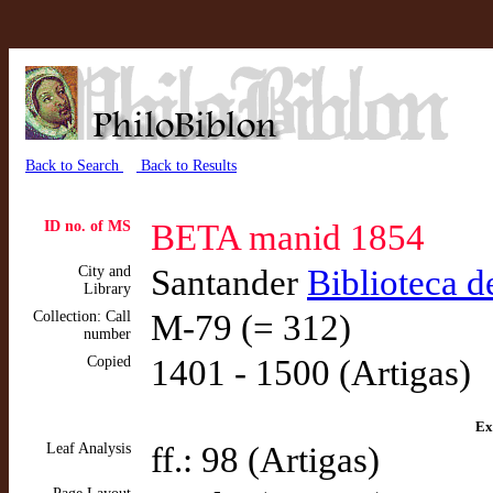
Back to Search
Back to Results
ID no. of MS
BETA manid 1854
City and
Santander
Biblioteca 
Library
Collection: Call
M-79 (= 312)
number
Copied
1401 - 1500 (Artigas)
Ex
Leaf Analysis
ff.: 98 (Artigas)