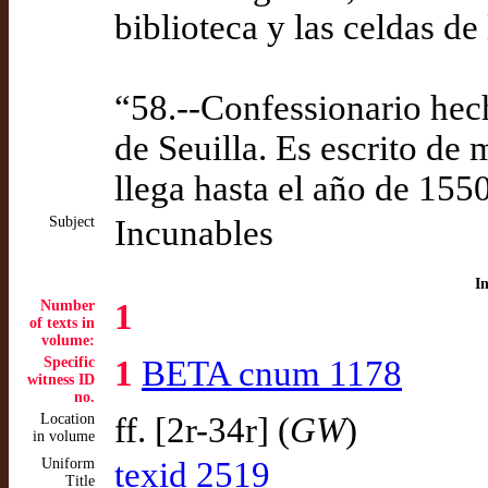
biblioteca y las celdas 
“58.--Confessionario hec
de Seuilla. Es escrito de 
llega hasta el año de 155
Subject
Incunables
I
Number
1
of texts in
volume:
Specific
1
BETA cnum 1178
witness ID
no.
Location
ff. [2r-34r] (
GW
)
in volume
Uniform
texid 2519
Title