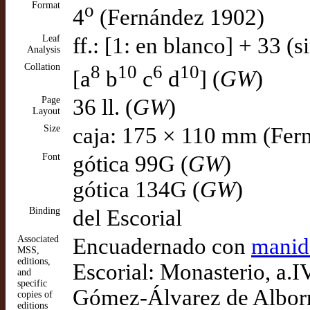
Format
o
4
(Fernández 1902)
Leaf
ff.: [1: en blanco] + 33 (
Analysis
Collation
8
10
6
10
[a
b
c
d
] (
GW
)
Page
36 ll. (
GW
)
Layout
Size
caja: 175 × 110 mm (Fer
Font
gótica 99G (
GW
)
gótica 134G (
GW
)
Binding
del Escorial
Associated
Encuadernado con
manid
MSS,
editions,
Escorial: Monasterio, a.I
and
specific
Gómez-Álvarez de Alborn
copies of
editions