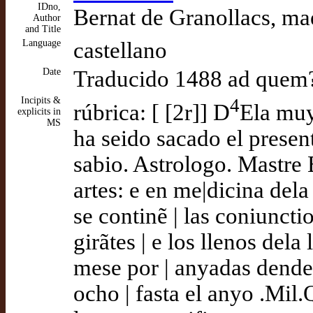
IDno,
Bernat de Granollacs, mae
Author
and Title
Language
castellano
Date
Traducido 1488 ad quem
Incipits &
4
rúbrica: [ [2r]] D
Ela muy
explicits in
MS
ha seido sacado el presen
sabio. Astrologo. Mastre 
artes: e en me|dicina dela
se continẽ | las coniunct
girãtes | e los llenos del
mese por | anyadas dende
ocho | fasta el anyo .Mil