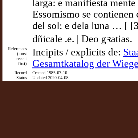
larga: e manifiesta mente 
Essomismo se contienen en
del sol: e dela luna … [ [
dñicale .e. | Deo gꝛatias.
References
Incipits / explicits de:
Sta
(most
recent
Gesamtkatalog der Wieg
first)
Record
Created 1985-07-10
Status
Updated 2020-04-08