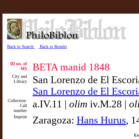
Back to Search
Back to Results
ID no. of
BETA manid 1848
MS
City and
San Lorenzo de El Escor
Library
San Lorenzo de El Escor
Collection:
a.IV.11 |
olim
iv.M.28 |
ol
Call
number
Imprint
Zaragoza:
Hans Hurus
, 1
Ex