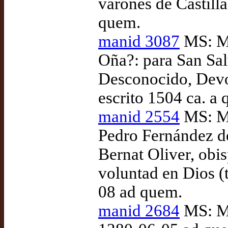
varones de Castill
quem.
manid 3087
MS: Ma
Oña?: para San Sal
Desconocido, Devo
escrito 1504 ca. a 
manid 2554
MS: Ma
Pedro Fernández d
Bernat Oliver, obi
voluntad en Dios (
08 ad quem.
manid 2684
MS: Ma