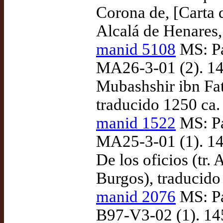
Corona de, [Carta
Alcalá de Henares
manid 5108
MS: Pa
MA26-3-01 (2). 144
Mubashshir ibn Fat
traducido 1250 ca.
manid 1522
MS: Pa
MA25-3-01 (1). 144
De los oficios (tr.
Burgos), traducido
manid 2076
MS: Pa
B97-V3-02 (1). 145