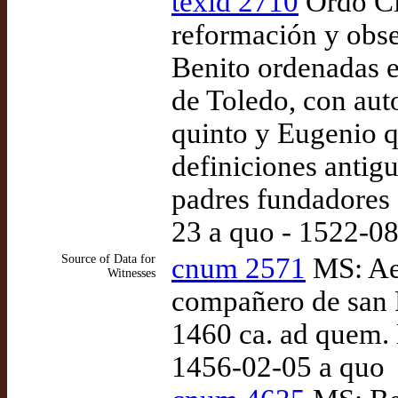
texid 2710
Ordo Cis
reformación y obse
Benito ordenadas e
de Toledo, con aut
quinto y Eugenio qu
definiciones antigu
padres fundadores 
23 a quo - 1522-0
Source of Data for
cnum 2571
MS: Aeg
Witnesses
compañero de san F
1460 ca. ad quem.
1456-02-05 a quo