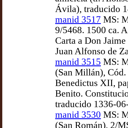
Ávila), traducido 
manid 3517
MS: Ma
9/5468. 1500 ca. A
Carta a Don Jaime 
Juan Alfonso de Za
manid 3515
MS: Ma
(San Millán), Cód.
Benedictus XII, pa
Benito. Constituci
traducido 1336-06
manid 3530
MS: Ma
(San Román), 2/MS 