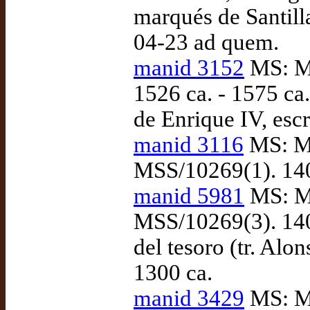
marqués de Santill
04-23 ad quem.
manid 3152
MS: Ma
1526 ca. - 1575 ca
de Enrique IV, escr
manid 3116
MS: Ma
MSS/10269(1). 140
manid 5981
MS: Ma
MSS/10269(3). 1401
del tesoro (tr. Alo
1300 ca.
manid 3429
MS: Ma