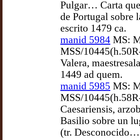
Pulgar… Carta que 
de Portugal sobre l
escrito 1479 ca.
manid 5984
MS: Ma
MSS/10445(h.50R-5
Valera, maestresala
1449 ad quem.
manid 5985
MS: Ma
MSS/10445(h.58R-6
Caesariensis, arzo
Basilio sobre un l
(tr. Desconocido…)