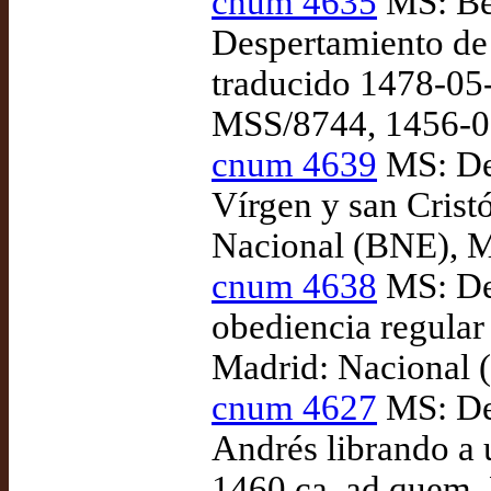
cnum 4635
MS: Ber
Despertamiento de 
traducido 1478-05
MSS/8744, 1456-0
cnum 4639
MS: Des
Vírgen y san Crist
Nacional (BNE), 
cnum 4638
MS: Des
obediencia regular
Madrid: Nacional 
cnum 4627
MS: Des
Andrés librando a u
1460 ca. ad quem.