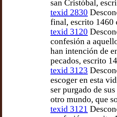
san Cristóbal, esc
texid 2830
Descono
final, escrito 1460
texid 3120
Descono
confesión a aquell
han intención de e
pecados, escrito 
texid 3123
Descono
escoger en esta vid
ser purgado de sus
otro mundo, que so
texid 3121
Descono