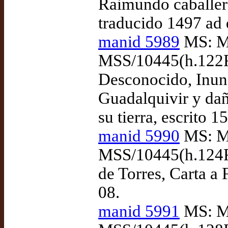
Raimundo caballero
traducido 1497 ad
manid 5989
MS: Ma
MSS/10445(h.122R-
Desconocido, Inund
Guadalquivir y dañ
su tierra, escrito 
manid 5990
MS: Ma
MSS/10445(h.124R-
de Torres, Carta a 
08.
manid 5991
MS: Ma