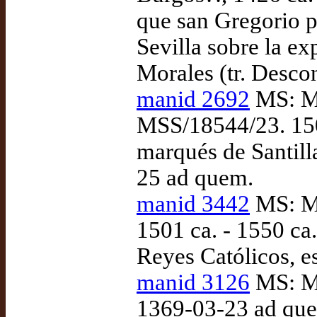
que san Gregorio p
Sevilla sobre la ex
Morales (tr. Desco
manid 2692
MS: Ma
MSS/18544/23. 150
marqués de Santill
25 ad quem.
manid 3442
MS: Ma
1501 ca. - 1550 ca
Reyes Católicos, e
manid 3126
MS: Ma
1369-03-23 ad quem