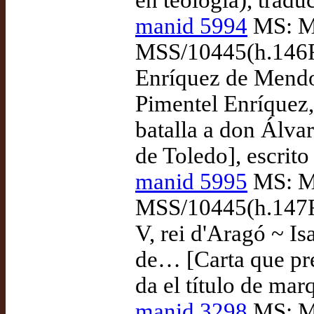
en teología), trad
manid 5994
MS: Ma
MSS/10445(h.146R-
Enríquez de Mendoz
Pimentel Enríquez
batalla a don Álva
de Toledo], escrit
manid 5995
MS: Ma
MSS/10445(h.147R-
V, rei d'Aragó ~ Is
de… [Carta que pre
da el título de mar
manid 3298
MS: Ma