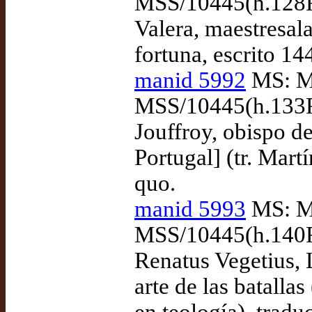
MSS/10445(h.128R-
Valera, maestresal
fortuna, escrito 14
manid 5992
MS: Ma
MSS/10445(h.133R-
Jouffroy, obispo d
Portugal] (tr. Mart
quo.
manid 5993
MS: Ma
MSS/10445(h.140R-
Renatus Vegetius, L
arte de las batalla