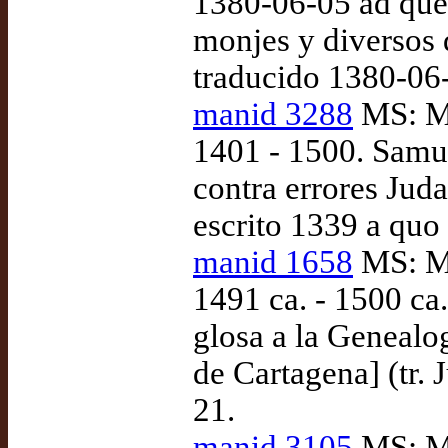
1380-06-05 ad que
monjes y diversos 
traducido 1380-06
manid 3288
MS: Ma
1401 - 1500. Samue
contra errores Jud
escrito 1339 a quo
manid 1658
MS: Ma
1491 ca. - 1500 ca.
glosa a la Genealo
de Cartagena] (tr. 
21.
manid 3105
MS: Ma