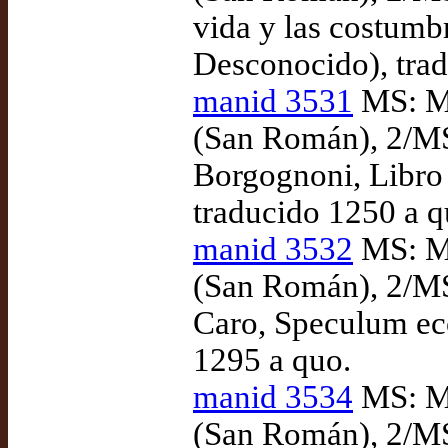
vida y las costumbre
Desconocido), trad
manid 3531
MS: Ma
(San Román), 2/MS
Borgognoni, Libro 
traducido 1250 a q
manid 3532
MS: Ma
(San Román), 2/MS
Caro, Speculum ecc
1295 a quo.
manid 3534
MS: Ma
(San Román), 2/MS 