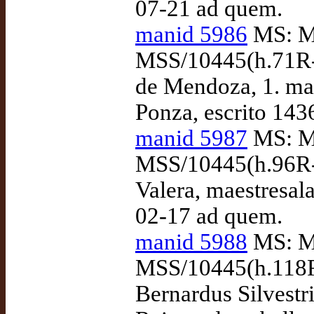
07-21 ad quem.
manid 5986
MS: Ma
MSS/10445(h.71R-9
de Mendoza, 1. ma
Ponza, escrito 143
manid 5987
MS: Ma
MSS/10445(h.96R-1
Valera, maestresala
02-17 ad quem.
manid 5988
MS: Ma
MSS/10445(h.118R-
Bernardus Silvestr