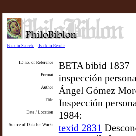
Back to Search
Back to Results
ID no. of Reference
BETA bibid 1837
Format
inspección personal
Author
Ángel Gómez Mor
Title
Inspección persona
Date / Location
1984:
Source of Data for Works
texid 2831
Descono