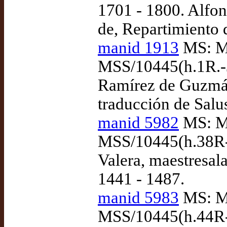
1701 - 1800. Alfon
de, Repartimiento d
manid 1913
MS: Ma
MSS/10445(h.1R.-3
Ramírez de Guzmán,
traducción de Salu
manid 5982
MS: Ma
MSS/10445(h.38R-4
Valera, maestresala,
1441 - 1487.
manid 5983
MS: Ma
MSS/10445(h.44R-4