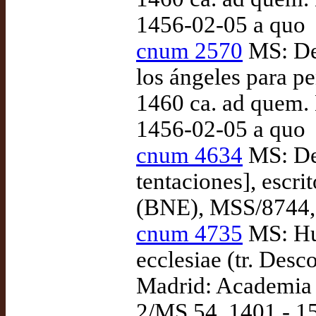
1456-02-05 a quo
cnum 2570
MS: Des
los ángeles para pe
1460 ca. ad quem.
1456-02-05 a quo
cnum 4634
MS: Des
tentaciones], escr
(BNE), MSS/8744,
cnum 4735
MS: Hu
ecclesiae (tr. Desc
Madrid: Academia 
2/MS 54, 1401 - 1