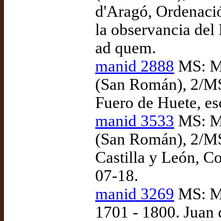
d'Aragó, Ordenació
la observancia del
ad quem.
manid 2888
MS: Ma
(San Román), 2/MS
Fuero de Huete, es
manid 3533
MS: Ma
(San Román), 2/MS
Castilla y León, C
07-18.
manid 3269
MS: Ma
1701 - 1800. Juan 