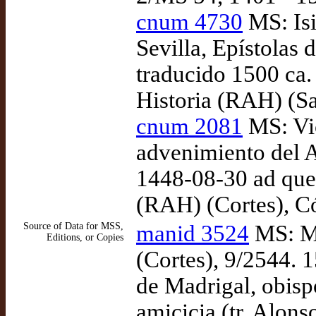
cnum 4730
MS: Isi
Sevilla, Epístolas 
traducido 1500 ca
Historia (RAH) (S
cnum 2081
MS: Vic
advenimiento del A
1448-08-30 ad que
(RAH) (Cortes), Có
Source of Data for MSS,
manid 3524
MS: Ma
Editions, or Copies
(Cortes), 9/2544. 
de Madrigal, obisp
amicicia (tr. Alon