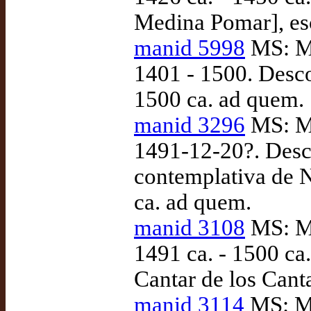
Medina Pomar], es
manid 5998
MS: Ma
1401 - 1500. Desco
1500 ca. ad quem.
manid 3296
MS: Ma
1491-12-20?. Desc
contemplativa de N
ca. ad quem.
manid 3108
MS: Ma
1491 ca. - 1500 ca
Cantar de los Canta
manid 3114
MS: Ma