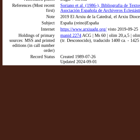
References (Most recent
Soriano et al. (1986-), Bibliografia de Text
first)
Asociación Española de Archiveros Eclesiástic
Note
2019 El Arxiu de la Catedral, el Arxiu Dioce
Subject
España (reino)España
Internet
https://www.arxiuadg.org/
visto 2019-09-25
Holdings of primary
manid 2274
ACG | Ms 60 | olim 20,a,5 | olim
sources: MSS and printed
(tr. Desconocido), traducido 1400 ca. - 1425 
editions (in call number
order)
Record Status
Created 1989-07-26
Updated 2024-09-01