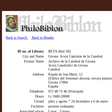
Back to Search
Back to Results
ID no. of Library
BETA libid 182
City and Name
Girona: Arxiu Capitular de la Catedral
Former Name
Archivo de la Catedral de Girona
Arxiu Catedralici de Girona
Catedral
Address
Pujada de San Martí, 12
(Edifici del Seminari diocesà, tercera planta)
Girona 17004
España
Telephone
972 48 73 46 (Principal)
Hours
l-j 1600-20000
Closed
julio y agosto * 24 diciembre a 6 de enero
Facilities
permite ordenador
Associated places
Lugar : Girona