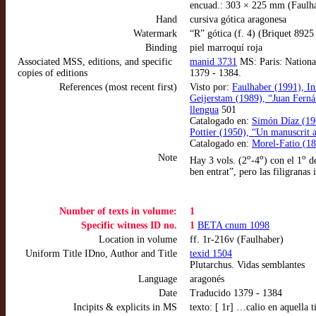
encuad.: 303 × 225 mm (Faulh
Hand
cursiva gótica aragonesa
Watermark
“R” gótica (f. 4) (Briquet 892
Binding
piel marroquí roja
Associated MSS, editions, and specific
manid 3731
MS: Paris: National
copies of editions
1379 - 1384.
References (most recent first)
Visto por:
Faulhaber (1991), In
Geijerstam (1989), “Juan Fernán
llengua
501
Catalogado en:
Simón Díaz (1963
Pottier (1950), “Un manuscrit a
Catalogado en:
Morel-Fatio (18
Note
o
o
o
Hay 3 vols. (2
-4
) con el 1
de
ben entrat”, pero las filigrana
Number of texts in volume:
1
Specific witness ID no.
1
BETA cnum 1098
Location in volume
ff. 1r-216v (Faulhaber)
Uniform Title IDno, Author and Title
texid 1504
Plutarchus. Vidas semblantes
Language
aragonés
Date
Traducido 1379 - 1384
Incipits & explicits in MS
texto: [ 1r] …calio en aquella