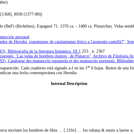
aber)
5 [1368], 8930 [1377-80])
e (BnF) (Richelieu), Espagnol 71. 1376 ca. - 1400 ca. Plutarchus, Vidas sembl
spección personal
dez de Heredia, transmissor de catalanismes lèxics a l'aragonès-castellà?”, Seg
), Bibliografía de la literatura hispánica. III.1
253 , n. 2367
ragonés: ‘Las vidas de hombres ilustres,' de Plutarco”, Archivo de Filología A
92), Catalogue des manuscrits espagnols et des manuscrits portugais. Biblioth
as
saparecido. Cada cuaderno está signado a-f en las 1
6 hojas. Restos de una fo
s indican una fecha contemporánea con Heredia
Internal Description
 tierra escriuen los hombres de libia … [ 216v] … los robaua & enuio a lareso 