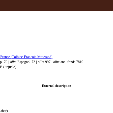
 France (Tolbiac-François-Mitterand)
p. 70 |
olim
Espagnol 72 |
olim
997 |
olim
anc. fonds 7810
( tejuelo)
External description
haber)