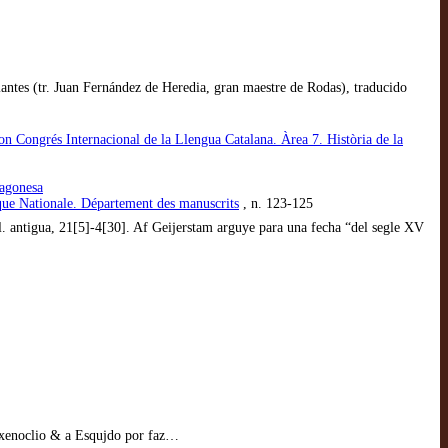
antes (tr. Juan Fernández de Heredia, gran maestre de Rodas), traducido
on Congrés Internacional de la Llengua Catalana. Àrea 7. Història de la
ragonesa
èque Nationale. Département des manuscrits
, n. 123-125
l. antigua, 21[5]-4[30]. Af Geijerstam arguye para una fecha “del segle XV
a xenoclio & a Esqujdo por faz…