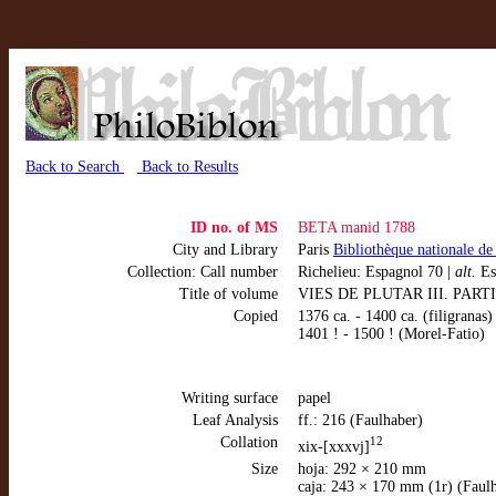
Back to Search
Back to Results
ID no. of MS
BETA manid 1788
City and Library
Paris
Bibliothèque nationale de
Collection: Call number
Richelieu: Espagnol 70 |
alt.
Es
Title of volume
VIES DE PLUTAR III. PARTIE 
Copied
1376 ca. - 1400 ca. (filigranas)
1401 ! - 1500 ! (Morel-Fatio)
Writing surface
papel
Leaf Analysis
ff.: 216 (Faulhaber)
Collation
12
xix-[xxxvj]
Size
hoja: 292 × 210 mm
caja: 243 × 170 mm (1r) (Faul