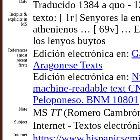
Date
Traducido 1384 a quo - 
Incipits &
texto: [ 1r] Senyores la 
explicits in
MS
athenienos … [ 69v] … Et
los lenyos buytos
References
Edición electrónica en:
G
(most
recent
Aragonese Texts
first)
Edición electrónica en:
Ni
machine-readable text C
Peloponeso. BNM 10801
Note
MS
TT
(Romero Cambró
Subject
Internet - Textos electrón
Internet
https://www.hispanicsemi