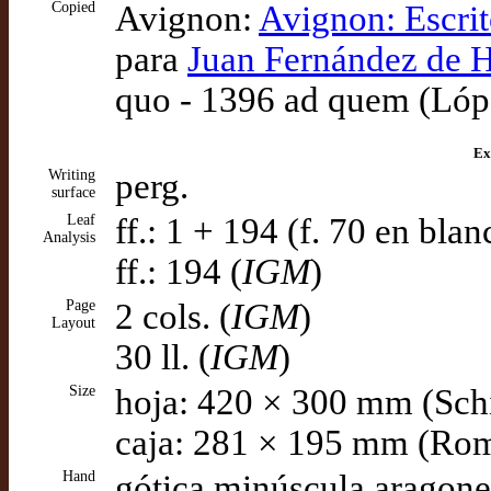
Copied
Avignon:
Avignon: Escrit
para
Juan Fernández de H
quo - 1396 ad quem (Lóp
Ex
Writing
perg.
surface
Leaf
ff.: 1 + 194 (f. 70 en blan
Analysis
ff.: 194 (
IGM
)
Page
2 cols. (
IGM
)
Layout
30 ll. (
IGM
)
Size
hoja: 420 × 300 mm (Schi
caja: 281 × 195 mm (Ro
Hand
gótica minúscula aragone