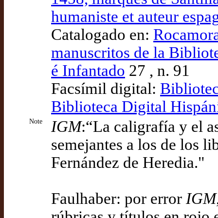
humaniste et auteur espa
Catalogado en:
Rocamora 
manuscritos de la Biblio
é Infantado
27 , n. 91
Facsímil digital:
Bibliote
Biblioteca Digital Hispán
Note
IGM
:“La caligrafía y el
semejantes a los de los l
Fernández de Heredia."
Faulhaber: por error
IGM
rúbricas y títulos en rojo 