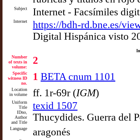
Subject
Internet - Facsímiles digi
Internet
https://bdh-rd.bne.es/
Digital Hispánica visto 
I
Number
2
of texts in
volume:
Specific
1
BETA cnum 1101
witness ID
no.
Location
ff. 1r-69r (
IGM
)
in volume
Uniform
texid 1507
Title
IDno,
Thucydides. Guerra del 
Author
and Title
Language
aragonés