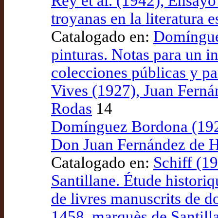
Rey et al. (1942), Ensayo
troyanas en la literatura 
Catalogado en:
Domíngue
pinturas. Notas para un i
colecciones públicas y pa
Vives (1927), Juan Ferná
Rodas
14
Domínguez Bordona (1920
Don Juan Fernández de 
Catalogado en:
Schiff (1
Santillane. Étude historiq
de livres manuscrits de 
1458, marquès de Santill