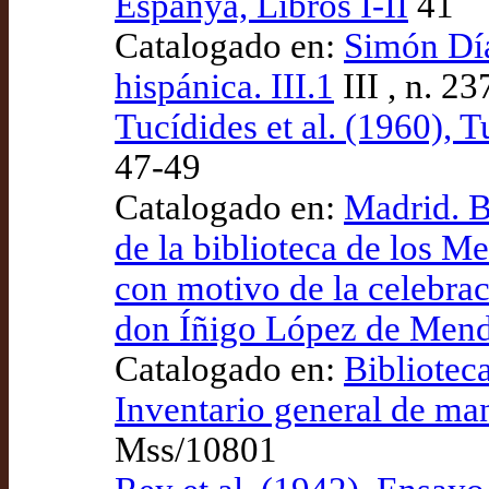
Espanya, Libros I-II
41
Catalogado en:
Simón Díaz
hispánica. III.1
III , n. 23
Tucídides et al. (1960), 
47-49
Catalogado en:
Madrid. B
de la biblioteca de los M
con motivo de la celebrac
don Íñigo López de Mend
Catalogado en:
Bibliotec
Inventario general de ma
Mss/10801