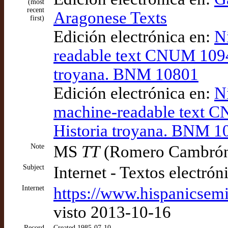
(most
recent
Aragonese Texts
first)
Edición electrónica en:
N
readable text CNUM 1094
troyana. BNM 10801
Edición electrónica en:
Ni
machine-readable text 
Historia troyana. BNM 1
Note
MS
TT
(Romero Cambró
Subject
Internet - Textos electrón
Internet
https://www.hispanicsemi
visto 2013-10-16
Record
Created 1985-07-10