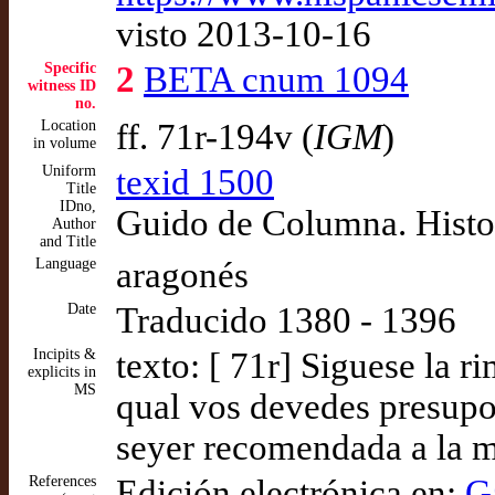
visto 2013-10-16
Specific
2
BETA cnum 1094
witness ID
no.
Location
ff. 71r-194v (
IGM
)
in volume
Uniform
texid 1500
Title
IDno,
Guido de Columna. Histo
Author
and Title
Language
aragonés
Date
Traducido 1380 - 1396
Incipits &
texto: [ 71r] Siguese la 
explicits in
MS
qual vos devedes presupo
seyer recomendada a la m
References
Edición electrónica en:
G