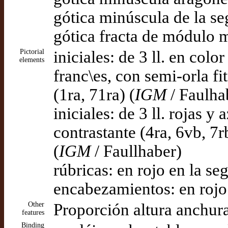
gótica minúscula de la se
gótica fracta de módulo m
Pictorial
iniciales: de 3 ll. en col
elements
franc\es, con semi-orla fi
(1ra, 71ra) (
IGM
/ Faulha
iniciales: de 3 ll. rojas y
contrastante (4ra, 6vb, 7
(
IGM
/ Faullhaber)
rúbricas: en rojo en la s
encabezamientos: en rojo
Other
Proporción altura anchu
features
Binding