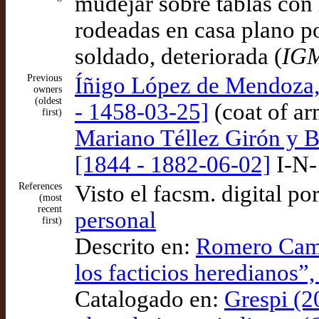
mudéjar sobre tablas con 
rodeadas en casa plano po
soldado, deteriorada (
IG
Previous
Íñigo López de Mendoza, 
owners
(oldest
- 1458-03-25]
(coat of ar
first)
Mariano Téllez Girón y B
[1844 - 1882-06-02]
I-N-
References
Visto el facsm. digital po
(most
recent
personal
first)
Descrito en:
Romero Camb
los facticios heredianos
Catalogado en:
Grespi (2