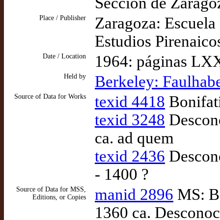
Sección de Zarago
Place / Publisher
Zaragoza: Escuela 
Estudios Pirenaico
Date / Location
1964: páginas LX
Held by
Berkeley: Faulhabe
Source of Data for Works
texid 4418
Bonifati
texid 3248
Descono
ca. ad quem
texid 2436
Descono
- 1400 ?
Source of Data for MSS,
manid 2896
MS: Ba
Editions, or Copies
1360 ca. Desconoci