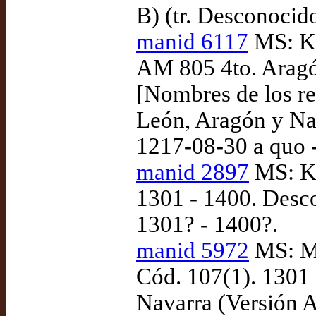
B) (tr. Desconocid
manid 6117
MS: K
AM 805 4to. Aragón
[Nombres de los rey
León, Aragón y Nav
1217-08-30 a quo 
manid 2897
MS: Ko
1301 - 1400. Desco
1301? - 1400?.
manid 5972
MS: Ma
Cód. 107(1). 1301 
Navarra (Versión A