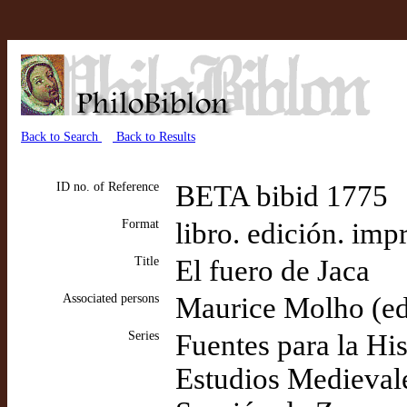
Back to Search
Back to Results
ID no. of Reference
BETA bibid 1775
Format
libro. edición. imp
Title
El fuero de Jaca
Associated persons
Maurice Molho (edit
Series
Fuentes para la His
Estudios Medievale