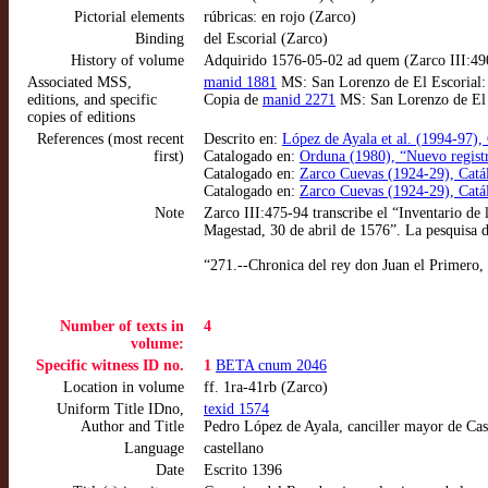
Pictorial elements
rúbricas: en rojo (Zarco)
Binding
del Escorial (Zarco)
History of volume
Adquirido 1576-05-02 ad quem (Zarco III:49
Associated MSS,
manid 1881
MS: San Lorenzo de El Escorial: E
editions, and specific
Copia de
manid 2271
MS: San Lorenzo de El Es
copies of editions
References (most recent
Descrito en:
López de Ayala et al. (1994-97),
first)
Catalogado en:
Orduna (1980), “Nuevo registr
Catalogado en:
Zarco Cuevas (1924-29), Catálo
Catalogado en:
Zarco Cuevas (1924-29), Catálo
Note
Zarco III:475-94 transcribe el “Inventario de
Magestad, 30 de abril de 1576”. La pesquisa d
“271.--Chronica del rey don Juan el Primero, y
Number of texts in
4
volume:
Specific witness ID no.
1
BETA cnum 2046
Location in volume
ff. 1ra-41rb (Zarco)
Uniform Title IDno,
texid 1574
Author and Title
Pedro López de Ayala, canciller mayor de Cast
Language
castellano
Date
Escrito 1396