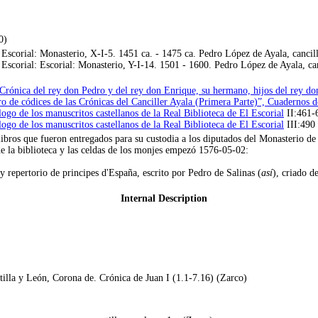
0)
scorial: Monasterio, X-I-5. 1451 ca. - 1475 ca. Pedro López de Ayala, cancill
corial: Escorial: Monasterio, Y-I-14. 1501 - 1600. Pedro López de Ayala, canc
 Crónica del rey don Pedro y del rey don Enrique, su hermano, hijos del rey 
o de códices de las Crónicas del Canciller Ayala (Primera Parte)”, Cuadernos d
go de los manuscritos castellanos de la Real Biblioteca de El Escorial
II:461-6
go de los manuscritos castellanos de la Real Biblioteca de El Escorial
III:490 
 libros que fueron entregados para su custodia a los diputados del Monasterio 
e la biblioteca y las celdas de los monjes empezó 1576-05-02:
 repertorio de principes d'España, escrito por Pedro de Salinas (
así
), criado d
Internal Description
illa y León, Corona de. Crónica de Juan I (1.1-7.16) (Zarco)