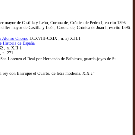
er mayor de Castilla y León, Corona de, Crónica de Pedro I, escrito 1396.
iller mayor de Castilla y León, Corona de, Crónica de Juan I, escrito 1396.
don Alonso Onceno
I:CXVIII-CXIX , n. a) X.II.1
e Historia de España
2 , n. X.II.1
, n. 271
de San Lorenzo el Real por Hernando de Bribiesca, guarda-joyas de Su
el rey don Enrrique el Quarto, de letra moderna.
X.II.1
”