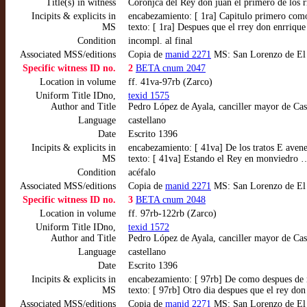
Title(s) in witness
Coronjca del Rey don juan el primero de los rr
Incipits & explicits in
encabezamiento: [ 1ra] Capitulo primero como
MS
texto: [ 1ra] Despues que el rrey don enrriqu
Condition
incompl. al final
Associated MSS/editions
Copia de
manid 2271
MS: San Lorenzo de El Es
Specific witness ID no.
2
BETA cnum 2047
Location in volume
ff. 41va-97rb (Zarco)
Uniform Title IDno,
texid 1575
Author and Title
Pedro López de Ayala, canciller mayor de Cas
Language
castellano
Date
Escrito 1396
Incipits & explicits in
encabezamiento: [ 41va] De los tratos E avene
MS
texto: [ 41va] Estando el Rey en monviedro 
Condition
acéfalo
Associated MSS/editions
Copia de
manid 2271
MS: San Lorenzo de El Es
Specific witness ID no.
3
BETA cnum 2048
Location in volume
ff. 97rb-122rb (Zarco)
Uniform Title IDno,
texid 1572
Author and Title
Pedro López de Ayala, canciller mayor de Cas
Language
castellano
Date
Escrito 1396
Incipits & explicits in
encabezamiento: [ 97rb] De como despues de m
MS
texto: [ 97rb] Otro dia despues que el rey d
Associated MSS/editions
Copia de
manid 2271
MS: San Lorenzo de El Es