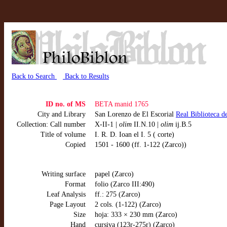
Back to Search
Back to Results
ID no. of MS
BETA manid 1765
City and Library
San Lorenzo de El Escorial
Real Biblioteca 
Collection: Call number
X-II-1 |
olim
II.N.10 |
olim
ij.B.5
Title of volume
I. R. D. Ioan el I. 5 ( corte)
Copied
1501 - 1600 (ff. 1-122 (Zarco))
Writing surface
papel (Zarco)
Format
folio (Zarco III:490)
Leaf Analysis
ff.: 275 (Zarco)
Page Layout
2 cols. (1-122) (Zarco)
Size
hoja: 333 × 230 mm (Zarco)
Hand
cursiva (123r-275r) (Zarco)