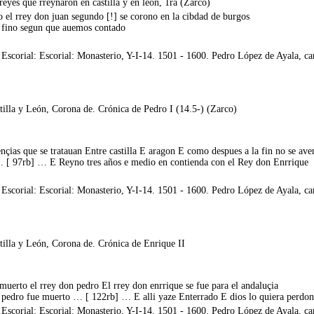
eyes que rreynaron en castilla y en leon, 1ra (Zarco)
 el rrey don juan segundo [!] se corono en la cibdad de burgos
e fino segun que auemos contado
corial: Escorial: Monasterio, Y-I-14. 1501 - 1600. Pedro López de Ayala, canc
tilla y León, Corona de. Crónica de Pedro I (14.5-) (Zarco)
nçias que se tratauan Entre castilla E aragon E como despues a la fin no se ave
… [ 97rb] … E Reyno tres años e medio en contienda con el Rey don Enrrique
corial: Escorial: Monasterio, Y-I-14. 1501 - 1600. Pedro López de Ayala, canc
tilla y León, Corona de. Crónica de Enrique II
uerto el rrey don pedro El rrey don enrrique se fue para el andaluçia
on pedro fue muerto … [ 122rb] … E alli yaze Enterrado E dios lo quiera perdon
corial: Escorial: Monasterio, Y-I-14. 1501 - 1600. Pedro López de Ayala, canc