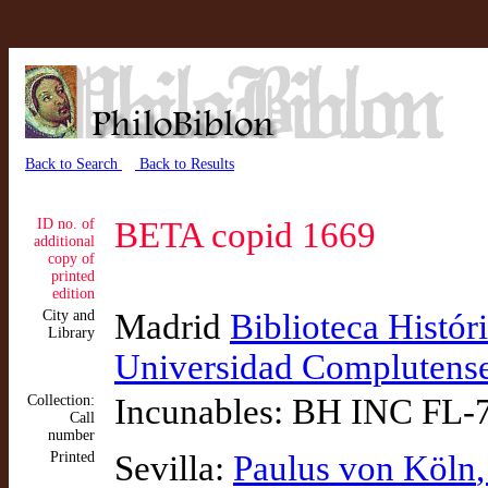
Back to Search
Back to Results
ID no. of
BETA copid 1669
additional
copy of
printed
edition
City and
Madrid
Biblioteca Histór
Library
Universidad Complutens
Collection:
Incunables: BH INC FL-
Call
number
Printed
Sevilla:
Paulus von Köln