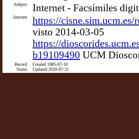
Subject
Internet - Facsímiles digi
Internet
https://cisne.sim.ucm.e
visto 2014-03-05
https://dioscorides.ucm.e
b19109490
UCM Dioscori
Record
Created 1985-07-10
Status
Updated 2020-07-21