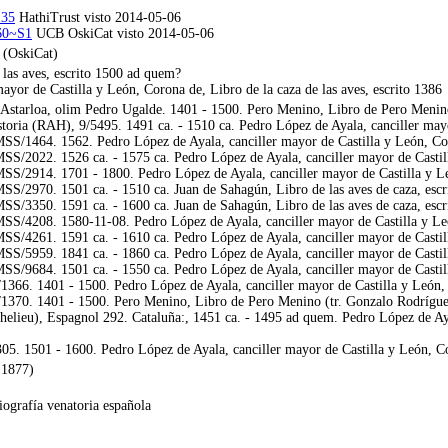
135
HathiTrust visto 2014-05-06
260~S1
UCB OskiCat visto 2014-05-06
(OskiCat)
as aves, escrito 1500 ad quem?
ayor de Castilla y León, Corona de, Libro de la caza de las aves, escrito 1386
 Astarloa, olim Pedro Ugalde. 1401 - 1500. Pero Menino, Libro de Pero Menino
ria (RAH), 9/5495. 1491 ca. - 1510 ca. Pedro López de Ayala, canciller mayor 
/1464. 1562. Pedro López de Ayala, canciller mayor de Castilla y León, Coron
/2022. 1526 ca. - 1575 ca. Pedro López de Ayala, canciller mayor de Castilla 
/2914. 1701 - 1800. Pedro López de Ayala, canciller mayor de Castilla y León
/2970. 1501 ca. - 1510 ca. Juan de Sahagún, Libro de las aves de caza, escr
/3350. 1591 ca. - 1600 ca. Juan de Sahagún, Libro de las aves de caza, escr
/4208. 1580-11-08. Pedro López de Ayala, canciller mayor de Castilla y León,
/4261. 1591 ca. - 1610 ca. Pedro López de Ayala, canciller mayor de Castilla 
/5959. 1841 ca. - 1860 ca. Pedro López de Ayala, canciller mayor de Castilla 
/9684. 1501 ca. - 1550 ca. Pedro López de Ayala, canciller mayor de Castilla 
1366. 1401 - 1500. Pedro López de Ayala, canciller mayor de Castilla y León, C
/1370. 1401 - 1500. Pero Menino, Libro de Pero Menino (tr. Gonzalo Rodríguez
elieu), Espagnol 292. Cataluña:, 1451 ca. - 1495 ad quem. Pedro López de Ayal
. 1501 - 1600. Pedro López de Ayala, canciller mayor de Castilla y León, Coro
 1877)
iografía venatoria española