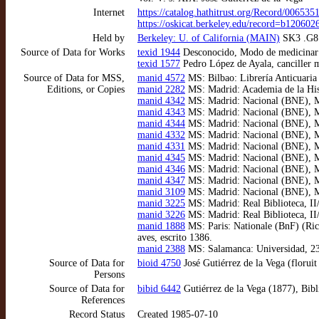
Internet
https://catalog.hathitrust.org/Record/006535
https://oskicat.berkeley.edu/record=b12060
Held by
Berkeley: U. of California (MAIN)
SK3 .G8 
Source of Data for Works
texid 1944
Desconocido, Modo de medicinar l
texid 1577
Pedro López de Ayala, canciller m
Source of Data for MSS,
manid 4572
MS: Bilbao: Librería Anticuaria
Editions, or Copies
manid 2282
MS: Madrid: Academia de la Histo
manid 4342
MS: Madrid: Nacional (BNE), MSS
manid 4343
MS: Madrid: Nacional (BNE), MSS
manid 4344
MS: Madrid: Nacional (BNE), MSS
manid 4332
MS: Madrid: Nacional (BNE), MSS
manid 4331
MS: Madrid: Nacional (BNE), MSS
manid 4345
MS: Madrid: Nacional (BNE), MSS
manid 4346
MS: Madrid: Nacional (BNE), MSS
manid 4347
MS: Madrid: Nacional (BNE), MSS
manid 3109
MS: Madrid: Nacional (BNE), MSS
manid 3225
MS: Madrid: Real Biblioteca, II/
manid 3226
MS: Madrid: Real Biblioteca, II
manid 1888
MS: Paris: Nationale (BnF) (Rich
aves, escrito 1386.
manid 2388
MS: Salamanca: Universidad, 2305
Source of Data for
bioid 4750
José Gutiérrez de la Vega (floruit
Persons
Source of Data for
bibid 6442
Gutiérrez de la Vega (1877), Bibl
References
Record Status
Created 1985-07-10