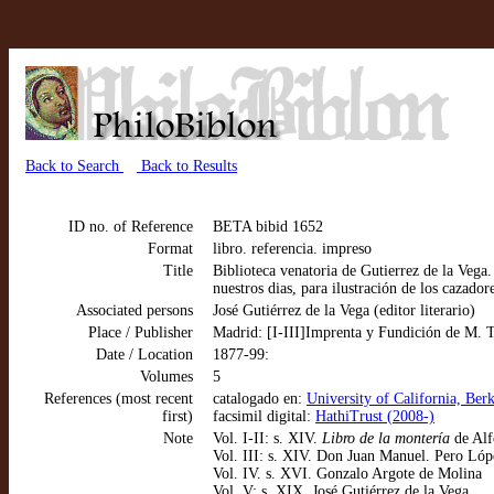
Back to Search
Back to Results
ID no. of Reference
BETA bibid 1652
Format
libro. referencia. impreso
Title
Biblioteca venatoria de Gutierrez de la Vega.
nuestros dias, para ilustración de los cazadore
Associated persons
José Gutiérrez de la Vega (editor literario)
Place / Publisher
Madrid: [I-III]Imprenta y Fundición de M. T
Date / Location
1877-99:
Volumes
5
References (most recent
catalogado en:
University of California, Be
first)
facsimil digital:
HathiTrust (2008-)
Note
Vol. I-II: s. XIV.
Libro de la montería
de Alf
Vol. III: s. XIV. Don Juan Manuel. Pero Lóp
Vol. IV. s. XVI. Gonzalo Argote de Molina
Vol. V: s. XIX. José Gutiérrez de la Vega