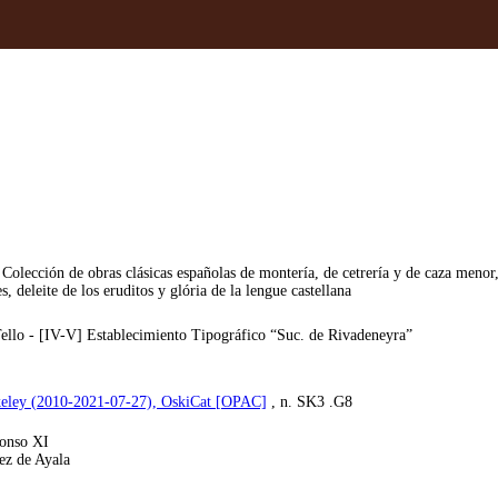
 Colección de obras clásicas españolas de montería, de cetrería y de caza menor,
s, deleite de los eruditos y glória de la lengue castellana
ello - [IV-V] Establecimiento Tipográfico “Suc. de Rivadeneyra”
rkeley (2010-2021-07-27), OskiCat [OPAC]
, n. SK3 .G8
onso XI
ez de Ayala