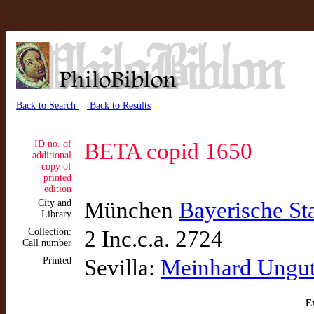
Back to Search
Back to Results
ID no. of
BETA copid 1650
additional
copy of
printed
edition
City and
München
Bayerische St
Library
Collection:
2 Inc.c.a. 2724
Call number
Printed
Sevilla:
Meinhard Ungu
Ex