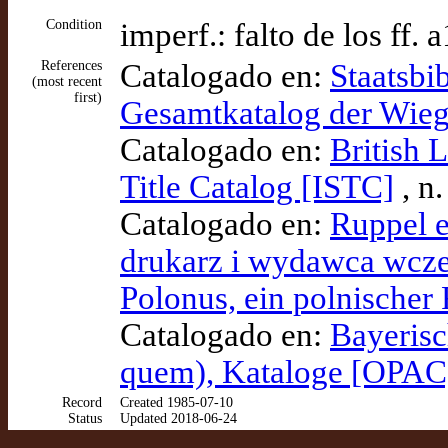
Condition
imperf.: falto de los ff.
References
Catalogado en:
Staatsbi
(most recent
first)
Gesamtkatalog der Wie
Catalogado en:
British 
Title Catalog [ISTC]
, n
Catalogado en:
Ruppel e
drukarz i wydawca wczes
Polonus, ein polnischer
Catalogado en:
Bayerisc
quem), Kataloge [OPAC
Record
Created 1985-07-10
Status
Updated 2018-06-24