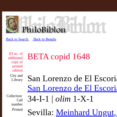
Back to Search
Back to Results
ID no. of
BETA copid 1648
additional
copy of
printed
edition
City and
San Lorenzo de El Escor
Library
San Lorenzo de El Escor
Collection:
34-I-1 |
olim
1-X-1
Call
number
Printed
Sevilla:
Meinhard Ungut