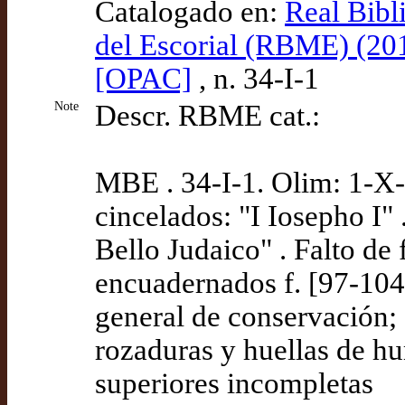
Catalogado en:
Real Bibl
del Escorial (RBME) (20
[OPAC]
, n. 34-I-1
Note
Descr. RBME cat.:
MBE . 34-I-1. Olim: 1-X-1
cincelados: "I Iosepho I" 
Bello Judaico" . Falto de f
encuadernados f. [97-104]
general de conservación; c
rozaduras y huellas de h
superiores incompletas