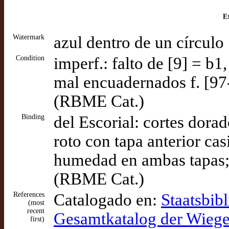
Ex
Watermark
azul dentro de un círculo
Condition
imperf.: falto de [9] = b1,
mal encuadernados f. [97-
(RBME Cat.)
Binding
del Escorial: cortes dorad
roto con tapa anterior cas
humedad en ambas tapas; 
(RBME Cat.)
References
Catalogado en:
Staatsbibl
(most
recent
Gesamtkatalog der Wieg
first)