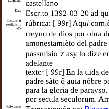
Language
castellano
Date
Escrito 1392-03-20 ad q
Incipits &
rúbrica: [ 99r] Aq
ui
comiẽç
explicits in
MS
rreyno de dios por obra d
amonestamiẽto del padre 
passmisio ⁊ asy lo dize en
adelante
texto: [ 99r] En la uida de
padre sãto q̃ auia nõbre 
para la gloria de parayso.
por secula seculorum. A
References