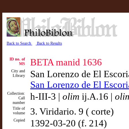
Back to Search
Back to Results
ID no. of
BETA manid 1636
MS
City and
San Lorenzo de El Escor
Library
San Lorenzo de El Escor
Collection:
h-III-3 |
olim
ij.A.16 |
oli
Call
number
Title of
3. Viridario. 9 ( corte)
volume
Copied
1392-03-20 (f. 214)