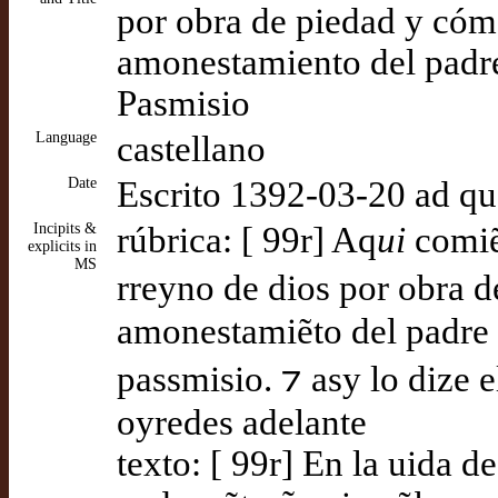
por obra de piedad y cóm
amonestamiento del padr
Pasmisio
Language
castellano
Date
Escrito 1392-03-20 ad q
Incipits &
rúbrica: [ 99r] Aq
ui
comiẽç
explicits in
MS
rreyno de dios por obra d
amonestamiẽto del padre 
passmisio. ⁊ asy lo dize e
oyredes adelante
texto: [ 99r] En la uida de