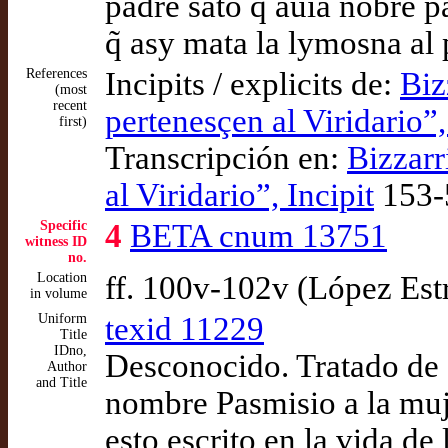
padre sãto q̃ auia nõbre
q̃ asy mata la lymosna al
References
Incipits / explicits de:
Biz
(most
recent
pertenesçen al Viridario”,
first)
Transcripción en:
Bizzarr
al Viridario”, Incipit
153-
Specific
4
BETA cnum 13751
witness ID
no.
Location
ff. 100v-102v (López Est
in volume
Uniform
texid 11229
Title
IDno,
Desconocido. Tratado de 
Author
and Title
nombre Pasmisio a la muje
esto escrito en la vida de