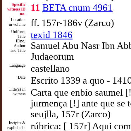
Specific
11
BETA cnum 4961
witness ID
no.
Location
ff. 157r-186v (Zarco)
in volume
Uniform
texid 1846
Title
IDno,
Samuel Abu Nasr Ibn Abbas
Author
and Title
Judaeorum
Language
castellano
Date
Escrito 1339 a quo - 141
Title(s) in
Carta que enbio saumel [!]
witness
jurmença [!] ante que se t
seujlla, 157r (Zarco)
Incipits &
rúbrica: [ 157r] Aqui com
explicits in