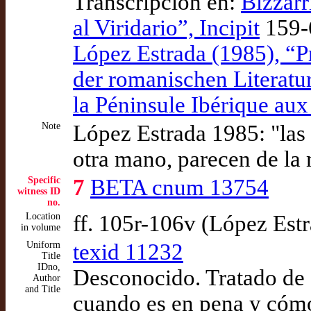
Transcripción en:
Bizzarr
al Viridario”, Incipit
159-
López Estrada (1985), “Pr
der romanischen Literature
la Péninsule Ibérique aux
Note
López Estrada 1985: "las p
otra mano, parecen de la
Specific
7
BETA cnum 13754
witness ID
no.
Location
ff. 105r-106v (López Est
in volume
Uniform
texid 11232
Title
IDno,
Desconocido. Tratado de 
Author
and Title
cuando es en pena y cómo