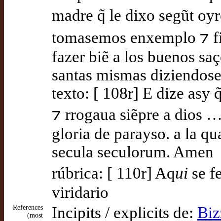
madre q̃ le dixo segũt oyr
tomasemos enxemplo ⁊ f
fazer biẽ a los buenos sa
santas mismas diziendos
texto: [ 108r] E dize asy 
⁊ rrogaua siẽpre a dios …
gloria de parayso. a la qu
secula seculorum. Amen
rúbrica: [ 110r] Aq
ui
se f
viridario
References
Incipits / explicits de:
Biz
(most