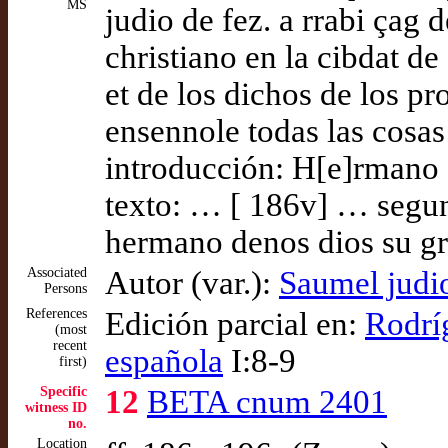
MS
judio de fez. a rrabi çag 
christiano en la cibdat de
et de los dichos de los pro
ensennole todas las cosas
introducción: H[e]rmano 
texto: … [ 186v] … segun
hermano denos dios su g
Associated
Autor (var.):
Saumel judio
Persons
References
Edición parcial en:
Rodrí
(most
recent
española
I:8-9
first)
Specific
12
BETA cnum 2401
witness ID
no.
Location