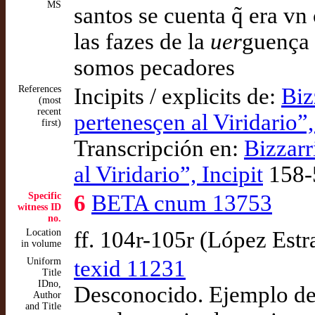
MS
santos se cuenta q̃ era v
las fazes de la
uer
guença 
somos pecadores
References
Incipits / explicits de:
Biz
(most
recent
pertenesçen al Viridario”,
first)
Transcripción en:
Bizzarr
al Viridario”, Incipit
158-
Specific
6
BETA cnum 13753
witness ID
no.
Location
ff. 104r-105r (López Est
in volume
Uniform
texid 11231
Title
IDno,
Desconocido. Ejemplo de 
Author
and Title