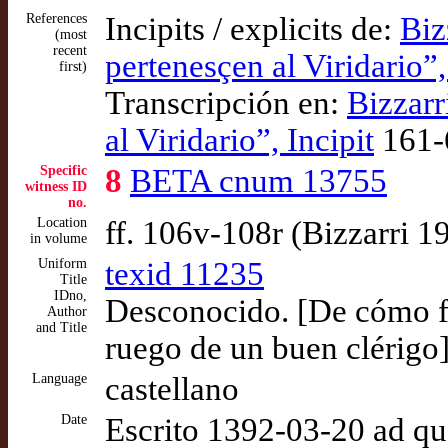
References
Incipits / explicits de:
Biz
(most
recent
pertenesçen al Viridario”,
first)
Transcripción en:
Bizzarr
al Viridario”, Incipit
161-
Specific
8
BETA cnum 13755
witness ID
no.
Location
ff. 106v-108r (Bizzarri 1
in volume
Uniform
texid 11235
Title
IDno,
Desconocido. [De cómo f
Author
and Title
ruego de un buen clérigo
Language
castellano
Date
Escrito 1392-03-20 ad q