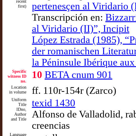
recent
pertenesçen al Viridario (I
first)
Transcripción en:
Bizzarr
al Viridario (II)”, Incipit
López Estrada (1985), “Pr
der romanischen Literature
la Péninsule Ibérique aux
Specific
10
BETA cnum 901
witness ID
no.
Location
ff. 110r-154r (Zarco)
in volume
Uniform
texid 1430
Title
IDno,
Alfonso de Valladolid, rab
Author
and Title
creencias
Language