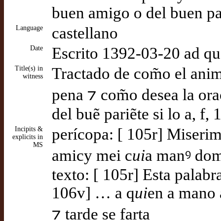
buen amigo o del buen par
Language
castellano
Date
Escrito 1392-03-20 ad q
Title(s) in
Tractado de com̃o el ani
witness
pena ⁊ com̃o desea la or
del buẽ pariẽte si lo a, f
Incipits &
perícopa: [ 105r] Miserim
explicits in
MS
amicy mei c
ui
a manꝰ do
texto: [ 105r] Esta palabr
106v] … a q
ui
en a mano 
⁊ tarde se farta