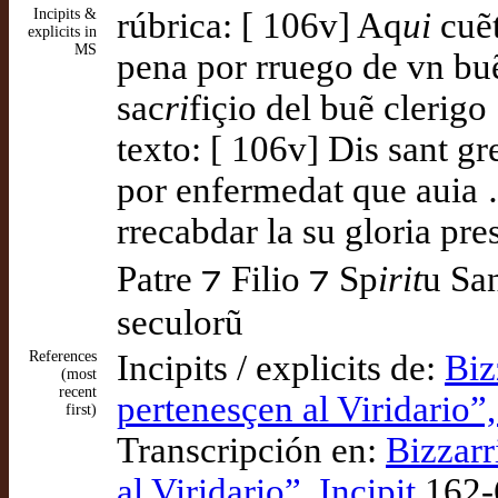
Incipits &
rúbrica: [ 106v] Aq
ui
cuẽt
explicits in
MS
pena por rruego de vn buẽ
sac
ri
fiçio del buẽ clerigo
texto: [ 106v] Dis sant gr
por enfermedat que auia
rrecabdar la su gloria pre
Patre ⁊ Filio ⁊ Sp
irit
u San
seculorũ
References
Incipits / explicits de:
Biz
(most
recent
pertenesçen al Viridario”,
first)
Transcripción en:
Bizzarr
al Viridario”, Incipit
162-