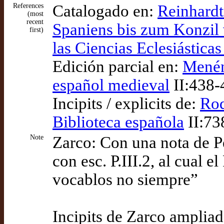
References
Catalogado en:
Reinhardt
(most
recent
Spaniens bis zum Konzil v
first)
las Ciencias Eclesiástica
Edición parcial en:
Menén
español medieval
II:438-4
Incipits / explicits de:
Rod
Biblioteca española
II:73
Note
Zarco: Con una nota de P
con esc. P.III.2, al cual 
vocablos no siempre”
Incipits de Zarco amplia