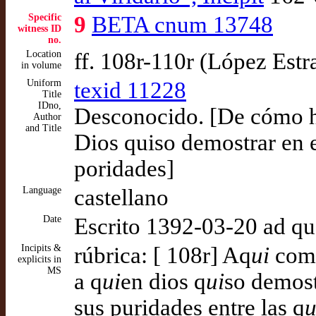
Specific
9
BETA cnum 13748
witness ID
no.
Location
ff. 108r-110r (López Est
in volume
Uniform
texid 11228
Title
IDno,
Desconocido. [De cómo h
Author
and Title
Dios quiso demostrar en 
poridades]
Language
castellano
Date
Escrito 1392-03-20 ad q
Incipits &
rúbrica: [ 108r] Aq
ui
comi
explicits in
MS
a q
ui
en dios q
ui
so demost
sus puridades entre las q