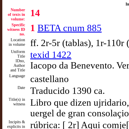
I
Number
14
of texts in
volume:
Specific
1
BETA cnum 885
witness ID
no.
Location
ff. 2r-5r (tablas), 1r-110r
in volume
Uniform
texid 1422
Title
IDno,
Iacopo da Benevento. Ver
Author
and Title
Language
castellano
Date
Traducido 1390 ca.
Title(s) in
Libro que dizen ujridario,
witness
uergel de gran consolaçi
Incipits &
rúbrica: [ 2r] Aqui comje[
explicits in