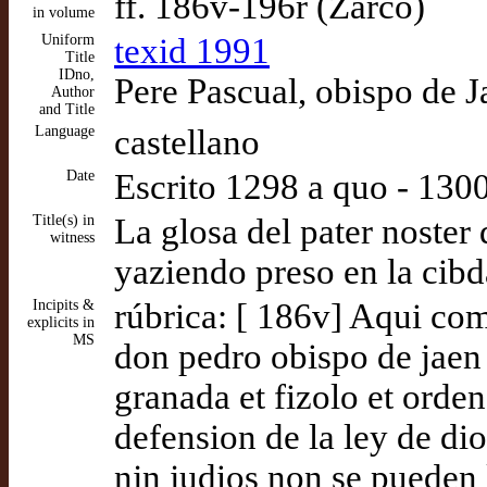
ff. 186v-196r (Zarco)
in volume
Uniform
texid 1991
Title
IDno,
Pere Pascual, obispo de J
Author
and Title
Language
castellano
Date
Escrito 1298 a quo - 130
Title(s) in
La glosa del pater noster
witness
yaziendo preso en la cibd
Incipits &
rúbrica: [ 186v] Aqui com
explicits in
MS
don pedro obispo de jaen 
granada et fizolo et orde
defension de la ley de di
njn judios non se pueden 