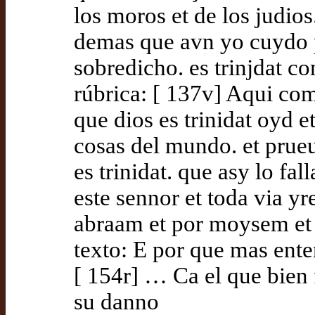
los moros et de los judios
demas que avn yo cuydo p
sobredicho. es trinjdat co
rúbrica: [ 137v] Aqui co
que dios es trinidat oyd
cosas del mundo. et pru
es trinidat. que asy lo fa
este sennor et toda via y
abraam et por moysem et p
texto: E por que mas ent
[ 154r] … Ca el que bien f
su danno