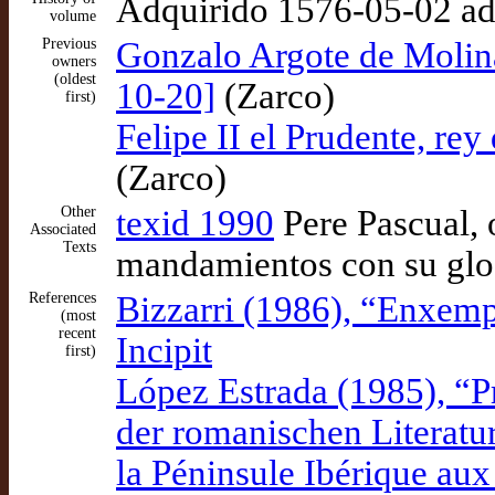
Adquirido 1576-05-02 ad
volume
Previous
Gonzalo Argote de Molina
owners
(oldest
10-20]
(Zarco)
first)
Felipe II el Prudente, re
(Zarco)
Other
texid 1990
Pere Pascual, 
Associated
Texts
mandamientos con su glos
References
Bizzarri (1986), “Enxempl
(most
recent
Incipit
first)
López Estrada (1985), “Pr
der romanischen Literature
la Péninsule Ibérique aux