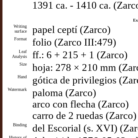
1391 ca. - 1410 ca. (Zarc
Ex
Writing
papel ceptí (Zarco)
surface
Format
folio (Zarco III:479)
Leaf
ff.: 6 + 215 + 1 (Zarco)
Analysis
Size
hoja: 278 × 210 mm (Zar
Hand
gótica de privilegios (Zar
Watermark
paloma (Zarco)
arco con flecha (Zarco)
carro de 2 ruedas (Zarco)
Binding
del Escorial (s. XVI) (Za
History of