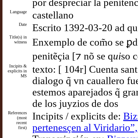
por despreciar la peniten
Language
castellano
Date
Escrito 1392-03-20 ad q
Title(s) in
Enxemplo de com̃o se ꝑdi
witness
penitẽçia [⁊ nõ se q
ui
so c
Incipits &
texto: [ 104r] Cuenta sant
explicits in
MS
dialogo q̃ vn cauallero f
estemos aparejados q̃ gra
de los juyzios de dos
References
Incipits / explicits de:
Biz
(most
recent
pertenesçen al Viridario”,
first)