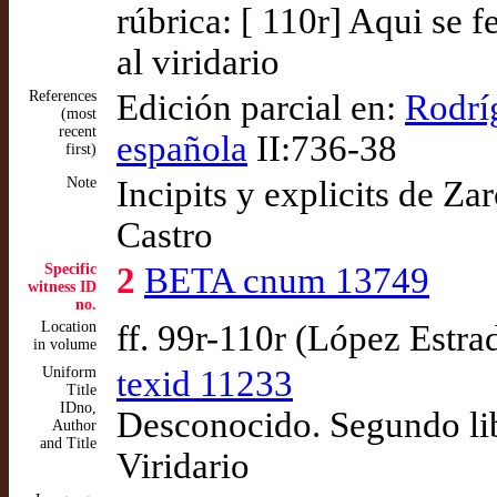
rúbrica: [ 110r] Aqui se 
al viridario
References
Edición parcial en:
Rodrí
(most
recent
española
II:736-38
first)
Note
Incipits y explicits de Z
Castro
Specific
2
BETA cnum 13749
witness ID
no.
Location
ff. 99r-110r (López Estra
in volume
Uniform
texid 11233
Title
IDno,
Desconocido. Segundo lib
Author
and Title
Viridario