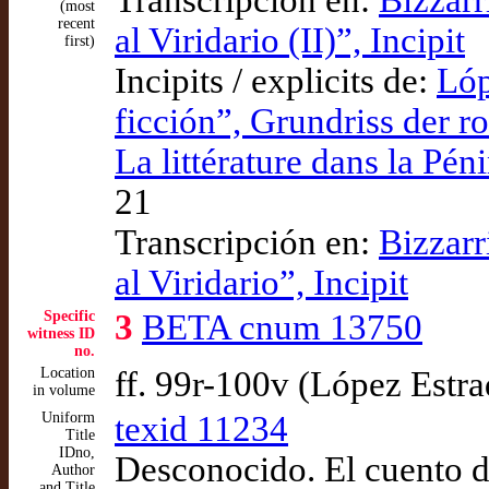
Transcripción en:
Bizzarr
(most
recent
al Viridario (II)”, Incipit
first)
Incipits / explicits de:
Lóp
ficción”, Grundriss der r
La littérature dans la Pé
21
Transcripción en:
Bizzarr
al Viridario”, Incipit
Specific
3
BETA cnum 13750
witness ID
no.
Location
ff. 99r-100v (López Estr
in volume
Uniform
texid 11234
Title
IDno,
Desconocido. El cuento d
Author
and Title