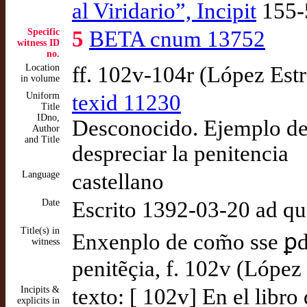
al Viridario”, Incipit
155-
Specific
5
BETA cnum 13752
witness ID
no.
Location
ff. 102v-104r (López Est
in volume
Uniform
texid 11230
Title
IDno,
Desconocido. Ejemplo de 
Author
and Title
despreciar la penitencia
Language
castellano
Date
Escrito 1392-03-20 ad q
Title(s) in
Enxenplo de com̃o sse ꝑd
witness
penitẽçia, f. 102v (López
Incipits &
texto: [ 102v] En el libro
explicits in