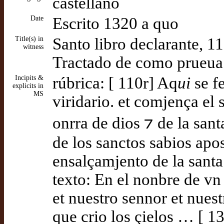
castellano
Date
Escrito 1320 a quo
Title(s) in
Santo libro declarante, 1
witness
Tractado de como prueua q
Incipits &
rúbrica: [ 110r] Aq
ui
se f
explicits in
MS
viridario. et comjença el s
onrra de dios ⁊ de la sant
de los sanctos sabios apos
ensalçamjento de la santa
texto: En el nonbre de v
et nuestro sennor et nues
que crio los çielos … [ 1