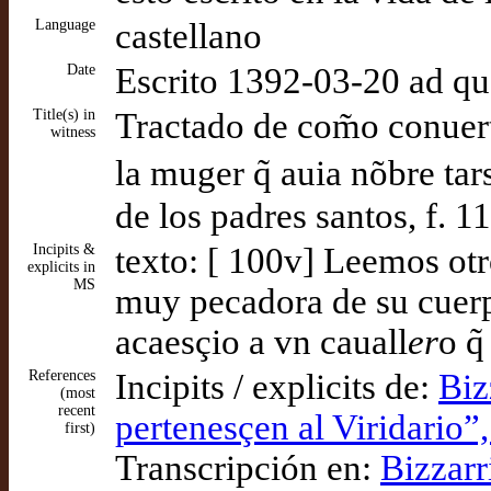
Language
castellano
Date
Escrito 1392-03-20 ad q
Title(s) in
Tractado de com̃o conuert
witness
la muger q̃ auia nõbre tars
de los padres santos, f. 1
Incipits &
texto: [ 100v] Leemos otr
explicits in
MS
muy pecadora de su cuerp
acaesçio a vn cauall
er
o q
References
Incipits / explicits de:
Biz
(most
recent
pertenesçen al Viridario”,
first)
Transcripción en:
Bizzarr