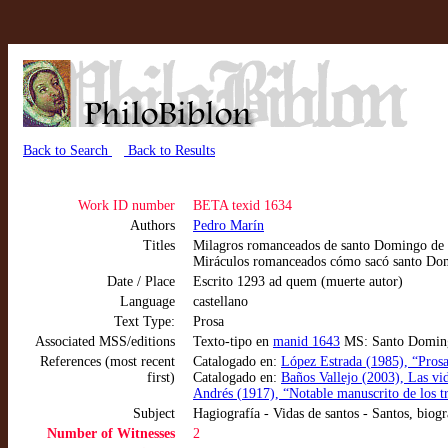
Back to Search
Back to Results
Work ID number
BETA texid 1634
Authors
Pedro Marín
Titles
Milagros romanceados de santo Domingo de 
Miráculos romanceados cómo sacó santo Domi
Date / Place
Escrito 1293 ad quem (muerte autor)
Language
castellano
Text Type:
Prosa
Associated MSS/editions
Texto-tipo en
manid 1643
MS: Santo Domingo 
References (most recent
Catalogado en:
López Estrada (1985), “Prosa 
first)
Catalogado en:
Baños Vallejo (2003), Las vid
Andrés (1917), “Notable manuscrito de los t
Subject
Hagiografía - Vidas de santos - Santos, biogr
Number of Witnesses
2