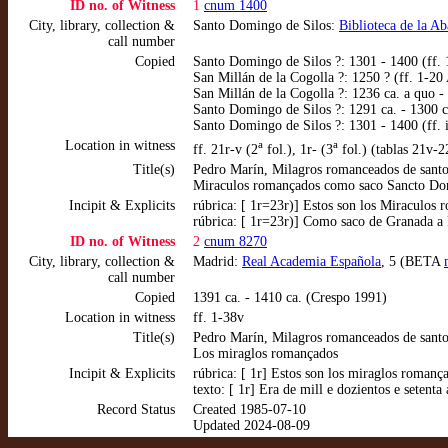
ID no. of Witness
1
cnum 1400
City, library, collection &
Santo Domingo de Silos:
Biblioteca de la A
call number
Copied
Santo Domingo de Silos ?: 1301 - 1400 (ff. 
San Millán de la Cogolla ?: 1250 ? (ff. 1-20
San Millán de la Cogolla ?: 1236 ca. a quo - 
Santo Domingo de Silos ?: 1291 ca. - 1300 ca
Santo Domingo de Silos ?: 1301 - 1400 (ff. i
Location in witness
a
a
ff. 21r-v (2
fol.), 1r- (3
fol.) (tablas 21v-2
Title(s)
Pedro Marín, Milagros romanceados de santo
Miraculos romançados como saco Sancto Domi
Incipit & Explicits
rúbrica: [ 1r=23r)] Estos son los Miraculos
rúbrica: [ 1r=23r)] Como saco de Granada a
ID no. of Witness
2
cnum 8270
City, library, collection &
Madrid:
Real Academia Española
, 5 (BETA
call number
Copied
1391 ca. - 1410 ca. (Crespo 1991)
Location in witness
ff. 1-38v
Title(s)
Pedro Marín, Milagros romanceados de santo
Los miraglos romançados
Incipit & Explicits
rúbrica: [ 1r] Estos son los miraglos roman
texto: [ 1r] Era de mill e dozientos e setent
Record Status
Created 1985-07-10
Updated 2024-08-09