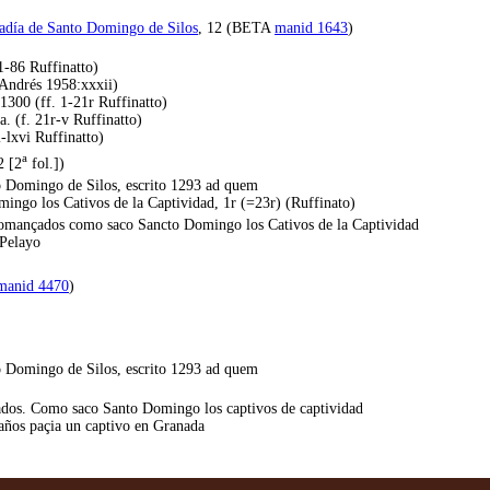
badía de Santo Domingo de Silos
, 12 (BETA
manid 1643
)
1-86 Ruffinatto)
 Andrés 1958:xxxii)
1300 (ff. 1-21r Ruffinatto)
. (f. 21r-v Ruffinatto)
-lxvi Ruffinatto)
a
2 [2
fol.])
 Domingo de Silos, escrito 1293 ad quem
ngo los Cativos de la Captividad, 1r (=23r) (Ruffinato)
 romançados como saco Sancto Domingo los Cativos de la Captividad
 Pelayo
manid 4470
)
 Domingo de Silos, escrito 1293 ad quem
çados. Como saco Santo Domingo los captivos de captividad
a años paçia un captivo en Granada