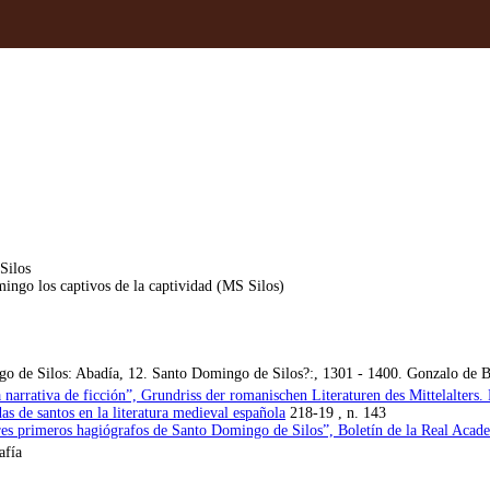
Silos
ngo los captivos de la captividad (MS Silos)
de Silos: Abadía, 12. Santo Domingo de Silos?:, 1301 - 1400. Gonzalo de Be
narrativa de ficción”, Grundriss der romanischen Literaturen des Mittelalters. 
as de santos en la literatura medieval española
218-19 , n. 143
res primeros hagiógrafos de Santo Domingo de Silos”, Boletín de la Real Acad
afía