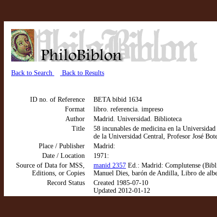
Back to Search
Back to Results
ID no. of Reference
BETA bibid 1634
Format
libro. referencia. impreso
Author
Madrid. Universidad. Biblioteca
Title
58 incunables de medicina en la Universidad
de la Universidad Central, Profesor José Bote
Place / Publisher
Madrid:
Date / Location
1971:
Source of Data for MSS,
manid 2357
Ed.: Madrid: Complutense (Bibli
Editions, or Copies
Manuel Dies, barón de Andilla, Libro de alb
Record Status
Created 1985-07-10
Updated 2012-01-12