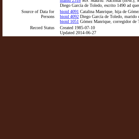
manid 2318
MS: Madrid: Nacional (BNE), MSS
Diego García de Toledo, escrito 1490 ad qu
Source of Data for
bioid 4091
Catalina Manrique, hija de Góme
Persons
bioid 4092
Diego García de Toledo, marido 
bioid 1051
Gómez Manrique, corregidor de T
Record Status
Created 1985-07-10
Updated 2014-06-27