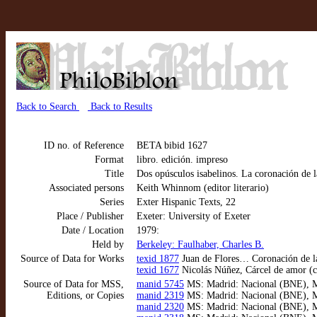
Back to Search
Back to Results
ID no. of Reference
BETA bibid 1627
Format
libro. edición. impreso
Title
Dos opúsculos isabelinos. La coronación de
Associated persons
Keith Whinnom (editor literario)
Series
Exter Hispanic Texts, 22
Place / Publisher
Exeter: University of Exeter
Date / Location
1979:
Held by
Berkeley: Faulhaber, Charles B.
Source of Data for Works
texid 1877
Juan de Flores… Coronación de la 
texid 1677
Nicolás Núñez, Cárcel de amor (c
Source of Data for MSS,
manid 5745
MS: Madrid: Nacional (BNE), MSS
Editions, or Copies
manid 2319
MS: Madrid: Nacional (BNE), MSS
manid 2320
MS: Madrid: Nacional (BNE), MSS