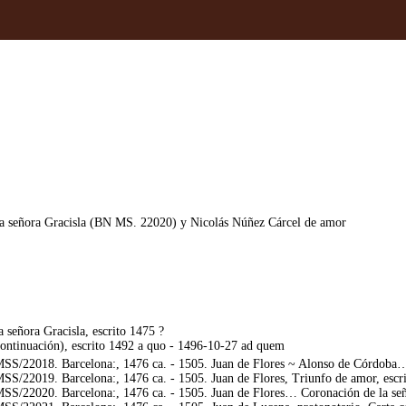
 la señora Gracisla (BN MS. 22020) y Nicolás Núñez Cárcel de amor
señora Gracisla, escrito 1475 ?
ontinuación), escrito 1492 a quo - 1496-10-27 ad quem
/22018. Barcelona:, 1476 ca. - 1505. Juan de Flores ~ Alonso de Córdoba… G
/22019. Barcelona:, 1476 ca. - 1505. Juan de Flores, Triunfo de amor, escr
/22020. Barcelona:, 1476 ca. - 1505. Juan de Flores… Coronación de la seño