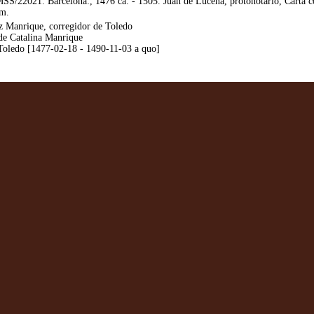
/22021. Barcelona:, 1476 ca. - 1505. Juan de Lucena, protonotario, Carta c
em.
z Manrique, corregidor de Toledo
de Catalina Manrique
oledo [1477-02-18 - 1490-11-03 a quo]