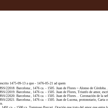
 escrito 1475-09-13 a quo - 1476-05-21 ad quem
/22018. Barcelona:, 1476 ca. - 1505. Juan de Flores ~ Alonso de Córdoba… G
/22019. Barcelona:, 1476 ca. - 1505. Juan de Flores, Triunfo de amor, escr
/22020. Barcelona:, 1476 ca. - 1505. Juan de Flores… Coronación de la seño
/22021. Barcelona:, 1476 ca. - 1505. Juan de Lucena, protonotario, Carta c
em.
1491 ca. - 1500 ca. Tommaso Porcari, Oración que trata del amor que entre lo