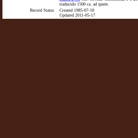
traducido 1500 ca. ad quem.
Record Status
Created 1985-07-10
Updated 2011-05-17