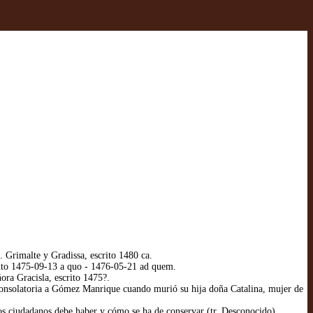
rimalte y Gradissa, escrito 1480 ca.
ito 1475-09-13 a quo - 1476-05-21 ad quem.
ra Gracisla, escrito 1475?.
onsolatoria a Gómez Manrique cuando murió su hija doña Catalina, mujer de
s ciudadanos debe haber y cómo se ha de conservar (tr. Desconocido),