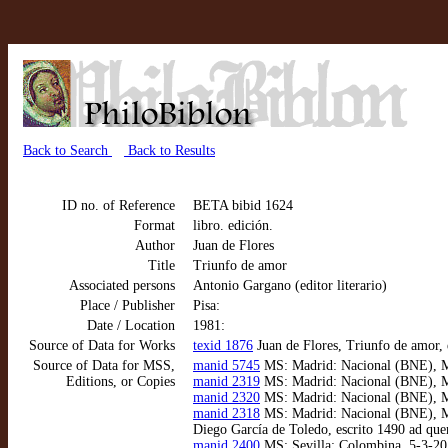
Back to Search
Back to Results
ID no. of Reference
BETA bibid 1624
Format
libro. edición.
Author
Juan de Flores
Title
Triunfo de amor
Associated persons
Antonio Gargano (editor literario)
Place / Publisher
Pisa:
Date / Location
1981:
Source of Data for Works
texid 1876
Juan de Flores, Triunfo de amor,
Source of Data for MSS,
manid 5745
MS: Madrid: Nacional (BNE), MSS
Editions, or Copies
manid 2319
MS: Madrid: Nacional (BNE), MSS
manid 2320
MS: Madrid: Nacional (BNE), MSS
manid 2318
MS: Madrid: Nacional (BNE), MSS
Diego García de Toledo, escrito 1490 ad qu
manid 2400
MS: Sevilla: Colombina, 5-3-20. 