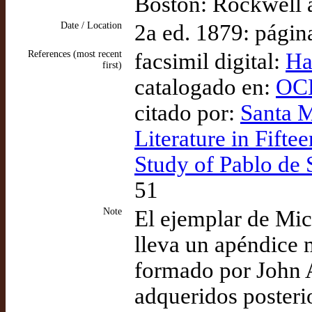
Boston: Rockwell 
Date / Location
2a ed. 1879: págin
References (most recent
facsimil digital:
Ha
first)
catalogado en:
OCL
citado por:
Santa M
Literature in Fifte
Study of Pablo de 
51
Note
El ejemplar de Mic
lleva un apéndice 
formado por John A
adqueridos posteri