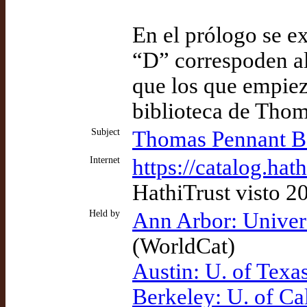
En el prólogo se e
“D” correspoden al
que los que empiez
biblioteca de Tho
Subject
Thomas Pennant Bar
Internet
https://catalog.ha
HathiTrust visto 2
Held by
Ann Arbor: Univer
(WorldCat)
Austin: U. of Texa
Berkeley: U. of Ca