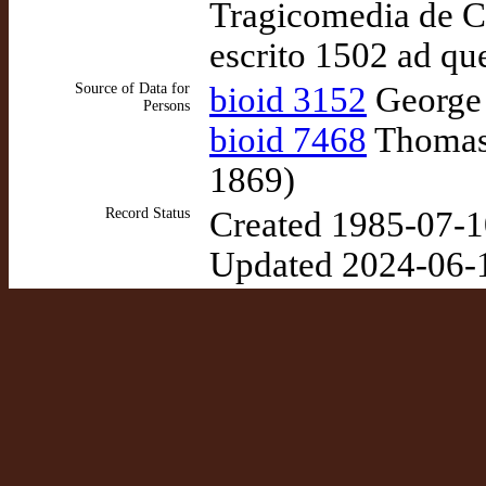
Tragicomedia de Ca
escrito 1502 ad qu
Source of Data for
bioid 3152
George 
Persons
bioid 7468
Thomas 
1869)
Record Status
Created 1985-07-1
Updated 2024-06-