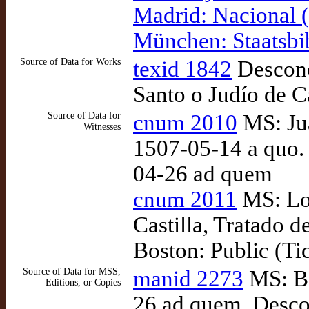
Madrid: Nacional
München: Staatsbi
Source of Data for Works
texid 1842
Descono
Santo o Judío de C
Source of Data for
cnum 2010
MS: Jua
Witnesses
1507-05-14 a quo. 
04-26 ad quem
cnum 2011
MS: Lop
Castilla, Tratado d
Boston: Public (Ti
Source of Data for MSS,
manid 2273
MS: Bo
Editions, or Copies
26 ad quem. Descon