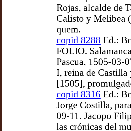
Rojas, alcalde de 
Calisto y Melibea (
quem.
copid 8288
Ed.: Bo
FOLIO. Salamanca:
Pascua, 1505-03-0
I, reina de Castill
[1505], promulgad
copid 8316
Ed.: Bo
Jorge Costilla, pa
09-11. Jacopo Fili
las crónicas del m