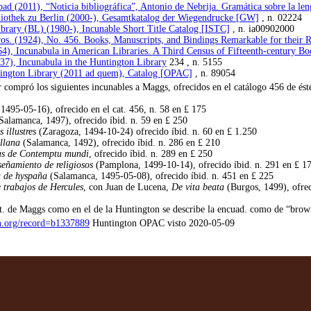
ad (2011), “Noticia bibliográfica”, Antonio de Nebrija. Gramática sobre la len
bliothek zu Berlin (2000-), Gesamtkatalog der Wiegendrucke [GW]
, n. 02224
ibrary (BL) (1980-), Incunable Short Title Catalog [ISTC]
, n. ia00902000
s. (1924), No. 456. Books, Manuscripts, and Bindings Remarkable for their Ra
4), Incunabula in American Libraries. A Third Census of Fifteenth-century B
7), Incunabula in the Huntington Library
234 , n. 5155
ington Library (2011 ad quem), Catalog [OPAC]
, n. 89054
 compró los siguientes incunables a Maggs, ofrecidos en el catálogo 456 de és
 1495-05-16), ofrecido en el cat. 456, n. 58 en £ 175
Salamanca, 1497), ofrecido íbid. n. 59 en £ 250
 illustres
(Zaragoza, 1494-10-24) ofrecido íbid. n. 60 en £ 1.250
llana
(Salamanca, 1492), ofrecido íbid. n. 286 en £ 210
s de Contemptu mundi
, ofrecido íbid. n. 289 en £ 250
eñamiento de religiosos
(Pamplona, 1499-10-14), ofrecido íbid. n. 291 en £ 1
 de hyspaña
(Salamanca, 1495-05-08), ofrecido íbid. n. 451 en £ 225
 trabajos de Hercules
, con Juan de Lucena,
De vita beata
(Burgos, 1499), ofrec
at. de Maggs como en el de la Huntington se describe la encuad. como de “brow
on.org/record=b1337889
Huntington OPAC visto 2020-05-09