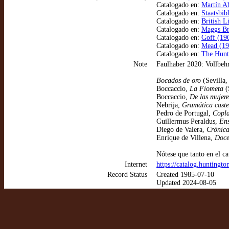
Catalogado en:
Martín Ab
Catalogado en:
Staatsbi
Catalogado en:
British L
Catalogado en:
Maggs Bro
Catalogado en:
Goff (196
Catalogado en:
Mead (193
Catalogado en:
The Hunt
Note
Faulhaber 2020: Vollbehr
Bocados de oro
(Sevilla,
Boccaccio,
La Fiometa
(
Boccaccio,
De las mujeres
Nebrija,
Gramática caste
Pedro de Portugal,
Copla
Guillermus Peraldus,
Ens
Diego de Valera,
Crónica
Enrique de Villena,
Doce
Nótese que tanto en el c
Internet
https://catalog.huntingt
Record Status
Created 1985-07-10
Updated 2024-08-05