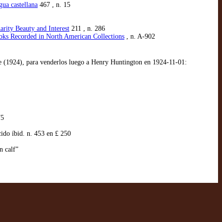
gua castellana
467 , n. 15
rity Beauty and Interest
211 , n. 286
ooks Recorded in North American Collections
, n. A-902
te (1924), para venderlos luego a Henry Huntington en 1924-11-01:
75
ido íbid. n. 453 en £ 250
n calf”