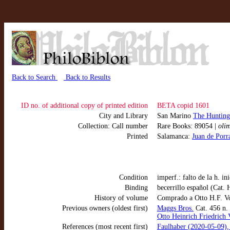
Back to Search
Back to Results
ID no. of additional copy of printed edition
BETA copid 1601
City and Library
San Marino
The Huntingt
Collection: Call number
Rare Books: 89054 |
oli
Printed
Salamanca:
Juan de Porr
Condition
imperf.: falto de la h. i
Binding
becerrillo español (Cat.
History of volume
Comprado a Otto H.F. V
Previous owners (oldest first)
Maggs Bros.
Cat. 456 n.
Otto Heinrich Friedrich 
References (most recent first)
Faulhaber (2020-05-09),