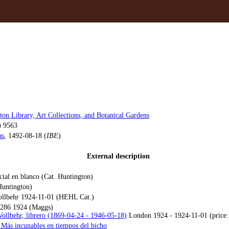
on Library, Art Collections, and Botanical Gardens
m
9563
as
, 1492-08-18 (
IBE
)
External description
nicial en blanco (Cat. Huntington)
 Huntington)
ollbehr 1924-11-01 (HEHL Cat.)
 286 1924 (Maggs)
Vollbehr, librero (1869-04-24 - 1946-05-18)
London 1924 - 1924-11-01 (price: 2
 Más incunables en tiempos del bicho