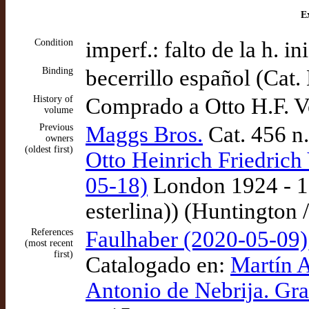
Ex
Condition
imperf.: falto de la h. i
Binding
becerrillo español (Cat.
History of
Comprado a Otto H.F. V
volume
Previous
Maggs Bros.
Cat. 456 n
owners
(oldest first)
Otto Heinrich Friedrich 
05-18)
London 1924 - 19
esterlina)) (Huntington
References
Faulhaber (2020-05-09)
(most recent
first)
Catalogado en:
Martín A
Antonio de Nebrija. Gra