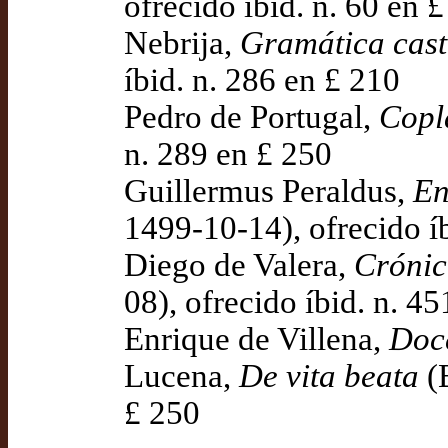
ofrecido íbid. n. 60 en 
Nebrija,
Gramática cast
íbid. n. 286 en £ 210
Pedro de Portugal,
Copl
n. 289 en £ 250
Guillermus Peraldus,
En
1499-10-14), ofrecido í
Diego de Valera,
Crónic
08), ofrecido íbid. n. 4
Enrique de Villena,
Doce
Lucena,
De vita beata
(B
£ 250