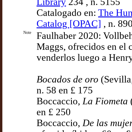
Library
234 , n. 5155
Catalogado en:
The Hun
Catalog [OPAC]
, n. 89
Note
Faulhaber 2020: Vollbeh
Maggs, ofrecidos en el 
venderlos luego a Henr
Bocados de oro
(Sevilla
n. 58 en £ 175
Boccaccio,
La Fiometa
(
en £ 250
Boccaccio,
De las mujer