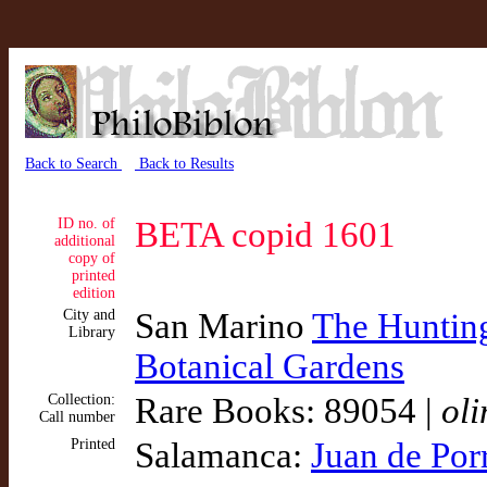
Back to Search
Back to Results
ID no. of
BETA copid 1601
additional
copy of
printed
edition
City and
San Marino
The Hunting
Library
Botanical Gardens
Collection:
Rare Books: 89054 |
ol
Call number
Printed
Salamanca:
Juan de Por