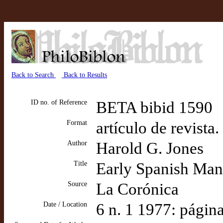
Back to Search
Back to Results
ID no. of Reference
BETA bibid 1590
Format
artículo de revista
Author
Harold G. Jones
Title
Early Spanish Manu
Source
La Corónica
Date / Location
6 n. 1 1977: págin