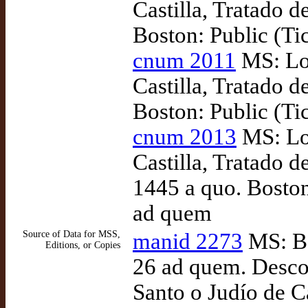
Castilla, Tratado d
Boston: Public (Ti
cnum 2011
MS: Lop
Castilla, Tratado d
Boston: Public (Ti
cnum 2013
MS: Lop
Castilla, Tratado d
1445 a quo. Boston
ad quem
Source of Data for MSS,
manid 2273
MS: Bo
Editions, or Copies
26 ad quem. Descon
Santo o Judío de C