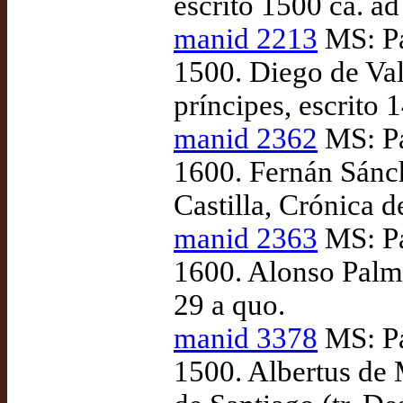
escrito 1500 ca. a
manid 2213
MS: Pa
1500. Diego de Val
príncipes, escrito
manid 2362
MS: Pa
1600. Fernán Sánch
Castilla, Crónica d
manid 2363
MS: Pa
1600. Alonso Palma
29 a quo.
manid 3378
MS: Pa
1500. Albertus de 