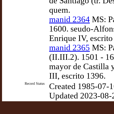
de Santiago (tr. D
quem.
manid 2364
MS: Pa
1600. seudo-Alfon
Enrique IV, escrito
manid 2365
MS: Pa
(II.III.2). 1501 - 
mayor de Castilla 
III, escrito 1396.
Record Status
Created 1985-07-1
Updated 2023-08-