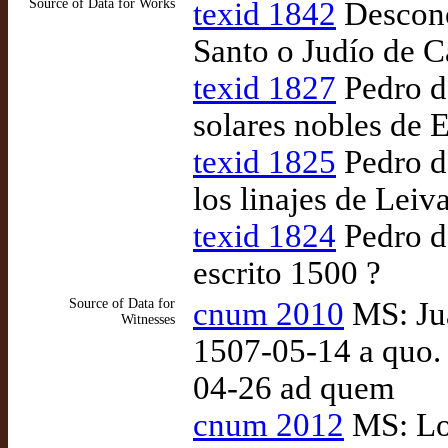
Source of Data for Works
texid 1842
Descono
Santo o Judío de C
texid 1827
Pedro de
solares nobles de 
texid 1825
Pedro de
los linajes de Leiv
texid 1824
Pedro d
escrito 1500 ?
Source of Data for
cnum 2010
MS: Jua
Witnesses
1507-05-14 a quo. 
04-26 ad quem
cnum 2012
MS: Lop