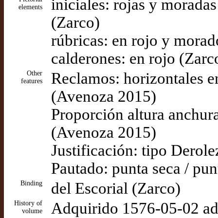
iniciales: rojas y morada
elements
(Zarco)
rúbricas: en rojo y morad
calderones: en rojo (Zarc
Other
Reclamos: horizontales en
features
(Avenoza 2015)
Proporción altura anchura
(Avenoza 2015)
Justificación: tipo Dero
Pautado: punta seca / pu
Binding
del Escorial (Zarco)
History of
Adquirido 1576-05-02 ad
volume