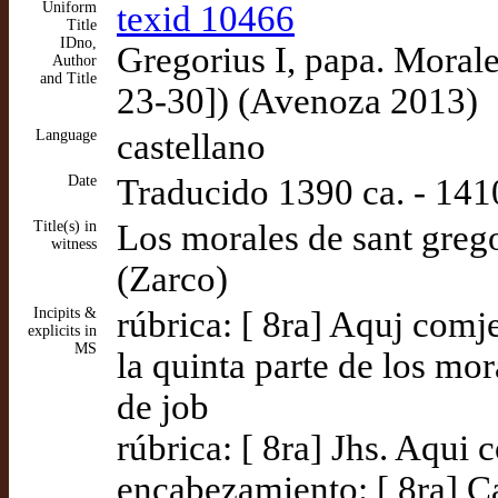
Uniform
texid 10466
Title
IDno,
Gregorius I, papa. Morales
Author
and Title
23-30]) (Avenoza 2013)
Language
castellano
Date
Traducido 1390 ca. - 141
Title(s) in
Los morales de sant grego
witness
(Zarco)
Incipits &
rúbrica: [ 8ra] Aquj comj
explicits in
MS
la quinta parte de los mor
de job
rúbrica: [ 8ra] Jhs. Aqui 
encabezamiento: [ 8ra] Ca