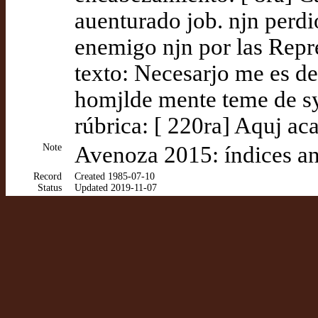
auenturado job. njn perdio
enemigo njn por las Repr
texto: Necesarjo me es d
homjlde mente teme de 
rúbrica: [ 220ra] Aquj aca
Note
Avenoza 2015: índices an
Record
Created 1985-07-10
Status
Updated 2019-11-07