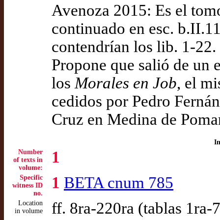
Avenoza 2015: Es el tomo
continuado en esc. b.II.1
contendrían los lib. 1-22.
Propone que salió de un e
los
Morales en Job
, el 
cedidos por Pedro Fernánd
Cruz en Medina de Poma
I
Number
1
of texts in
volume:
Specific
1
BETA cnum 785
witness ID
no.
Location
ff. 8ra-220ra (tablas 1ra-
in volume