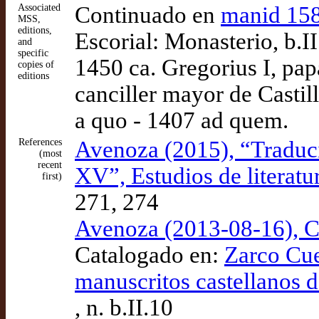
Associated
Continuado en
manid 15
MSS,
editions,
Escorial: Monasterio, b.II
and
specific
1450 ca. Gregorius I, pap
copies of
editions
canciller mayor de Castil
a quo - 1407 ad quem.
References
Avenoza (2015), “Traducir
(most
recent
XV”, Estudios de literatu
first)
271, 274
Avenoza (2013-08-16), Ca
Catalogado en:
Zarco Cue
manuscritos castellanos d
, n. b.II.10