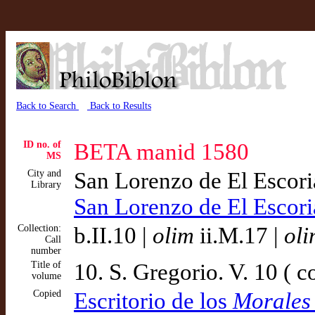
Back to Search
Back to Results
ID no. of
BETA manid 1580
MS
City and
San Lorenzo de El Escor
Library
San Lorenzo de El Escor
Collection:
b.II.10 |
olim
ii.M.17 |
ol
Call
number
Title of
10. S. Gregorio. V. 10 ( c
volume
Copied
Escritorio de los
Morales