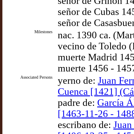
señor de Griñón 14
señor de Cubas 145
señor de Casasbue
Milestones
nac. 1390 ca. (Mar
vecino de Toledo 
muerte Madrid 145
muerte 1456 - 145
Associated Persons
yerno de:
Juan Fern
Cuenca [1421] (Cá
padre de:
García Á
[1463-11-26 - 148
escribano de:
Juan 