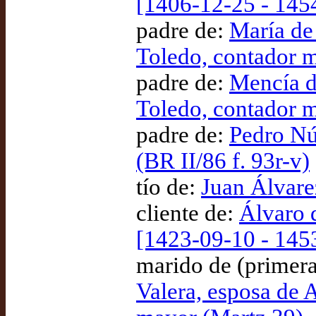
[1406-12-25 - 145
padre de:
María de
Toledo, contador 
padre de:
Mencía d
Toledo, contador m
padre de:
Pedro Nú
(BR II/86 f. 93r-v)
tío de:
Juan Álvarez
cliente de:
Álvaro 
[1423-09-10 - 145
marido de (primera
Valera, esposa de 