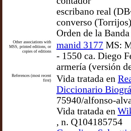
contador
escribano real (DB
converso (Torrijos
Orden de la Banda
Other associations with
manid 3177
MS: Ma
MSS, printed editions, or
copies of editions
- 1550 ca. Diego 
armería (versión de
References (most recent
Vida tratada en
Rea
first)
Diccionario Biográ
75940/alfonso-alva
Vida tratada en
Wik
, n. Q104185754