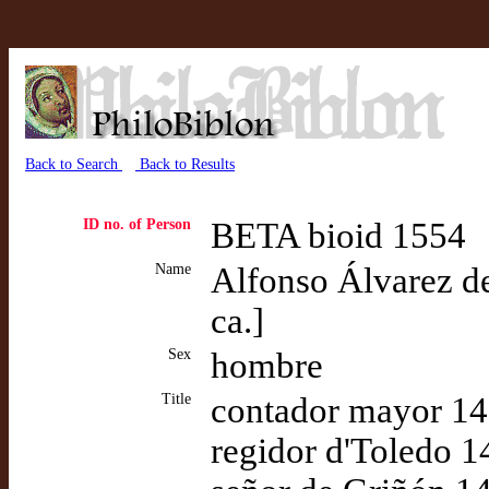
Back to Search
Back to Results
ID no. of Person
BETA bioid 1554
Name
Alfonso Álvarez d
ca.]
Sex
hombre
Title
contador mayor 142
regidor d'Toledo 