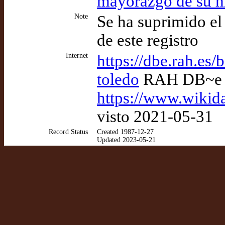
mayorazgo de su h
Note
Se ha suprimido el
de este registro
Internet
https://dbe.rah.es/
toledo
RAH DB~e
https://www.wikid
visto 2021-05-31
Record Status
Created 1987-12-27
Updated 2023-05-21