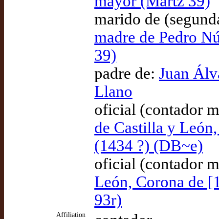
mayor (Martz 39)
marido de (segund
madre de Pedro Nú
39)
padre de:
Juan Álv
Llano
oficial (contador 
de Castilla y León
(1434 ?) (DB~e)
oficial (contador 
León, Corona de [1
93r)
Affiliation