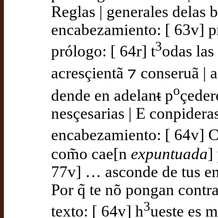
Reglas | generales delas b
encabezamiento: [ 63v] p
3
prólogo: [ 64r] t
odas las
acresçientã ⁊ conseruã |
o
dende en adelanᵵ p
çeder
nesçesarias | E conpidera
encabezamiento: [ 64v] C
com̃o cae[n
expuntuada
]
77v] … asconde de tus e
Por q̃ te nõ pongan contr
3
texto: [ 64v] h
ueste es 