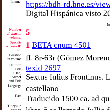
Internet
https://bdh-rd.bne.es/
Digital Hispánica visto 
I
Number
5
of texts in
volume:
Specific
1
BETA cnum 4501
witness ID
no.
Location
ff. 8r-63r (Gómez Moren
in volume
Uniform
texid 2697
Title
IDno,
Sextus Iulius Frontinus. 
Author
and Title
Language
castellano
Date
Traducido 1500 ca. ad q
Title(s) in
witness