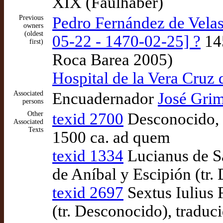
XIX (Faulhaber)
Previous
Pedro Fernández de Velasc
owners
(oldest
05-22 - 1470-02-25] ?
14
first)
Roca Barea 2005)
Hospital de la Vera Cruz
Associated
Encuadernador
José Gri
persons
Other
texid 2700
Desconocido, [
Associated
Texts
1500 ca. ad quem
texid 1334
Lucianus de S
de Aníbal y Escipión (tr.
texid 2697
Sextus Iulius 
(tr. Desconocido), tradu