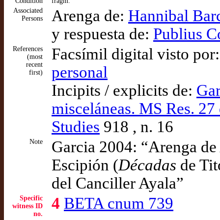
Condition
fragm.
Associated
Arenga de:
Hannibal Barc
Persons
y respuesta de:
Publius C
References
Facsímil digital visto por
(most
recent
personal
first)
Incipits / explicits de:
Gar
misceláneas. MS Res. 27 
Studies
918 , n. 16
Note
Garcia 2004: “Arenga de 
Escipión (
Décadas
de Tit
del Canciller Ayala”
Specific
4
BETA cnum 739
witness ID
no.