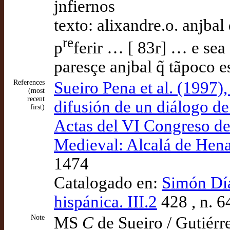
jnfiernos
texto: alixandre.o. anjbal
re
p
ferir … [ 83r] … e sea 
paresçe anjbal q̃ tãpoco e
References
Sueiro Pena et al. (1997
(most
recent
difusión de un diálogo d
first)
Actas del VI Congreso de
Medieval: Alcalá de Hena
1474
Catalogado en:
Simón Díaz
hispánica. III.2
428 , n. 6
Note
MS
C
de Sueiro / Gutiérr