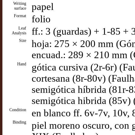
Writing
papel
surface
Format
folio
Leaf
ff.: 3 (guardas) + 1-85 
Analysis
Size
hoja: 275 × 200 mm (Gó
encuad.: 289 × 210 mm 
Hand
gótica cursiva (2r-6r) (Fa
cortesana (8r-80v) (Faulh
semigótica híbrida (81r-8
semigótica hibrida (85v) 
Condition
en blanco ff. 6v-7v, 10v, 
Binding
piel moreno oscuro, con g