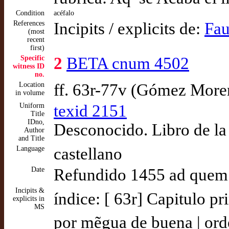
Condition
acéfalo
References
Incipits / explicits de:
Fau
(most
recent
first)
Specific
2
BETA cnum 4502
witness ID
no.
Location
ff. 63r-77v (Gómez More
in volume
Uniform
texid 2151
Title
IDno,
Desconocido. Libro de la
Author
and Title
Language
castellano
Date
Refundido 1455 ad quem
Incipits &
índice: [ 63r] Capitulo pr
explicits in
MS
por mẽgua de buena | or