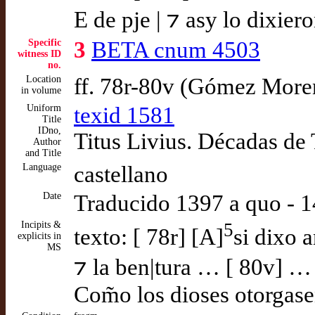
E de pje | ⁊ asy lo dixier
Specific
3
BETA cnum 4503
witness ID
no.
Location
ff. 78r-80v (Gómez More
in volume
Uniform
texid 1581
Title
IDno,
Titus Livius. Décadas de 
Author
and Title
Language
castellano
Date
Traducido 1397 a quo - 
Incipits &
5
texto: [ 78r] [A]
si dixo a
explicits in
MS
⁊ la ben|tura … [ 80v] … 
Com̃o los dioses otorgas