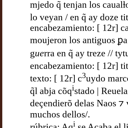
mjedo q̃ tenjan los caualɫ
lo veyan / en q̃ ay doze titu
encabezamiento: [ 12r] c
moujeron los antiguos ꝑa 
g
ue
rra en q̃ ay treze // tyt
encabezamiento: [ 12r] ti
3
texto: [ 12r] c
uydo marco
i
q̃l abja cõq
stado | Reuel
deçendierõ delas Naos ⁊ v
muchos dellos/.
i
rúbrica: Aq
se Acaba el li