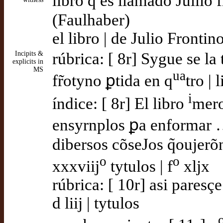
libro q̃ es llamado Jullio 
(Faulhaber)
el libro | de Julio Frontin
Incipits &
rúbrica: [ 8r] Sygue se la 
explicits in
MS
ua
fr̃otyno ꝑtida en q
tro | 
i
índice: [ 8r] El libro
mero
ensyrnplos ꝑa enformar …
dibersos cõseJos q̃oujerõn
o
o
xxxviij
tytulos | f
xljx
rúbrica: [ 10r] asi paresçe 
d liij | tytulos