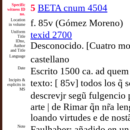
Specific
5
BETA cnum 4504
witness ID
no.
Location
f. 85v (Gómez Moreno)
in volume
Uniform
texid 2700
Title
IDno,
Desconocido. [Cuatro mod
Author
and Title
Language
castellano
Date
Escrito 1500 ca. ad quem
Incipits &
texto: [ 85v] todos los q̃
explicits in
MS
descrevjr segũ fulgencio 
arte | de Rimar q̃n nr̃a le
loando virtudes e de nostã
Note
Faulhaber: añadido en una