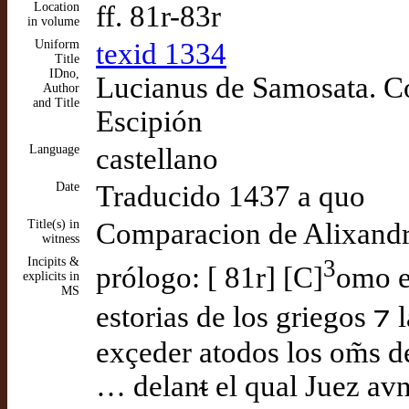
Location
ff. 81r-83r
in volume
Uniform
texid 1334
Title
IDno,
Lucianus de Samosata. C
Author
and Title
Escipión
Language
castellano
Date
Traducido 1437 a quo
Title(s) in
Comparacion de Alixandr
witness
Incipits &
3
prólogo: [ 81r] [C]
omo e
explicits in
MS
estorias de los griegos ⁊
exçeder atodos los om̃s 
… delanᵵ el qual Juez avn