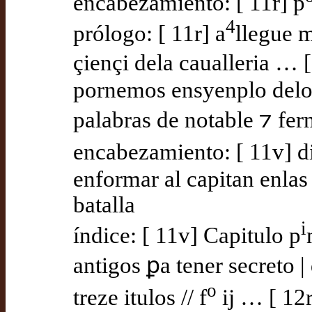
encabezamiento: [ 11r] p
4
prólogo: [ 11r] a
llegue m
çiençi dela caualleria … 
pornemos ensyenplo delos
palabras de notable ⁊ fe
encabezamiento: [ 11v] d
enformar al capitan enlas 
batalla
i
índice: [ 11v] Capitulo p
antigos ꝑa tener secreto |
o
treze itulos // f
ij … [ 12r