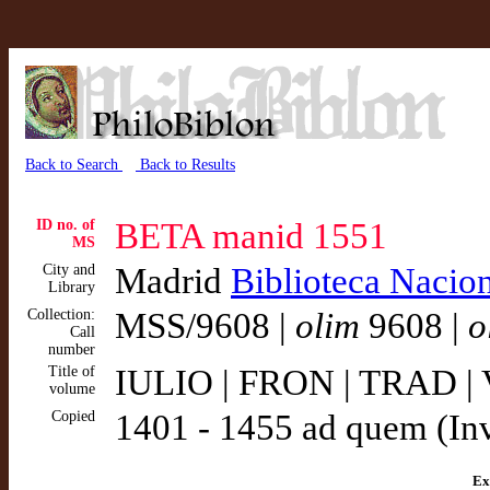
Back to Search
Back to Results
ID no. of
BETA manid 1551
MS
City and
Madrid
Biblioteca Nacio
Library
Collection:
MSS/9608 |
olim
9608 |
o
Call
number
Title of
IULIO | FRON | TRAD | V
volume
Copied
1401 - 1455 ad quem (In
Ex