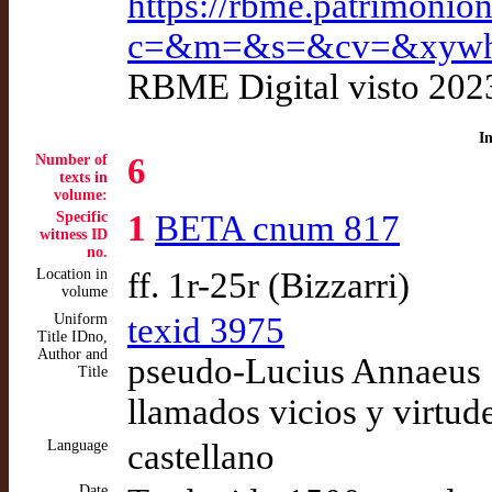
https://rbme.patrimonio
c=&m=&s=&cv=&xywh
RBME Digital visto 202
I
Number of
6
texts in
volume:
Specific
1
BETA cnum 817
witness ID
no.
Location in
ff. 1r-25r (Bizzarri)
volume
Uniform
texid 3975
Title IDno,
Author and
pseudo-Lucius Annaeus 
Title
llamados vicios y virtud
Language
castellano
Date