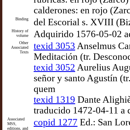
calderones: en rojo (Zar
Binding
del Escorial s. XVIII (Bi
History of
Adquirido 1576-05-02 a
volume
Other
texid 3053
Anselmus Cant
Associated
Texts
Meditación (tr. Descono
texid 3052
Aurelius Augu
señor y santo Agustín (t
quem
texid 1319
Dante Alighiè
traducido 1472-04-11 a 
Associated
copid 1277
Ed.: San Lore
MSS,
editions, and