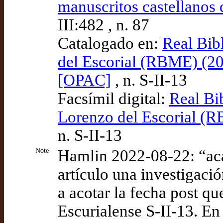
manuscritos castellanos 
III:482 , n. 87
Catalogado en:
Real Bib
del Escorial (RBME) (2
[OPAC]
, n. S-II-13
Facsímil digital:
Real Bi
Lorenzo del Escorial (
n. S-II-13
Note
Hamlin 2022-08-22: “aca
artículo una investigaci
a acotar la fecha post q
Escurialense S-II-13. En 