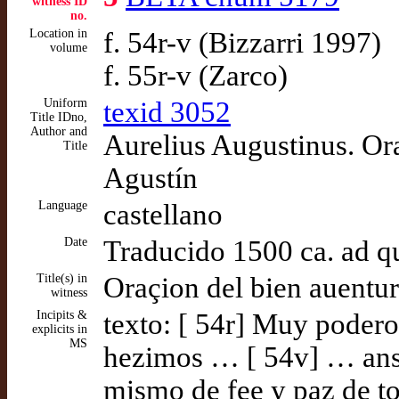
witness ID
no.
Location in
f. 54r-v (Bizzarri 1997)
volume
f. 55r-v (Zarco)
Uniform
texid 3052
Title IDno,
Author and
Aurelius Augustinus. Or
Title
Agustín
Language
castellano
Date
Traducido 1500 ca. ad 
Title(s) in
Oraçion del bien auentu
witness
Incipits &
texto: [ 54r] Muy podero
explicits in
MS
hezimos … [ 54v] … ans
mismo de fee y paz de t