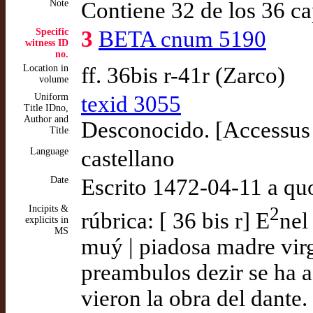
Note
Contiene 32 de los 36 ca
Specific
3
BETA cnum 5190
witness ID
no.
Location in
ff. 36bis r-41r (Zarco)
volume
Uniform
texid 3055
Title IDno,
Author and
Desconocido. [Accessus 
Title
Language
castellano
Date
Escrito 1472-04-11 a qu
Incipits &
2
rúbrica: [ 36 bis r] E
nel
explicits in
MS
muý | piadosa madre vir
preambulos dezir se ha aq
vieron la obra del dante