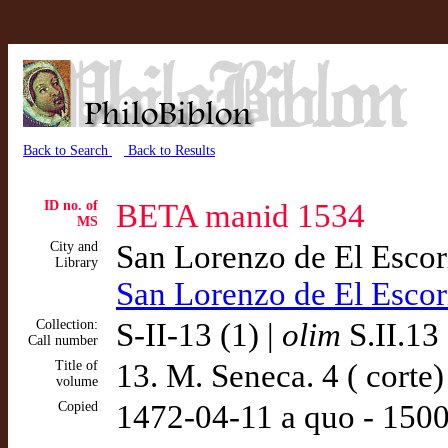
Back to Search
Back to Results
ID no. of
BETA manid 1534
MS
City and
San Lorenzo de El Escor
Library
San Lorenzo de El Esco
Collection:
S-II-13 (1) |
olim
S.II.13
Call number
Title of
13. M. Seneca. 4 ( corte)
volume
Copied
1472-04-11 a quo - 150