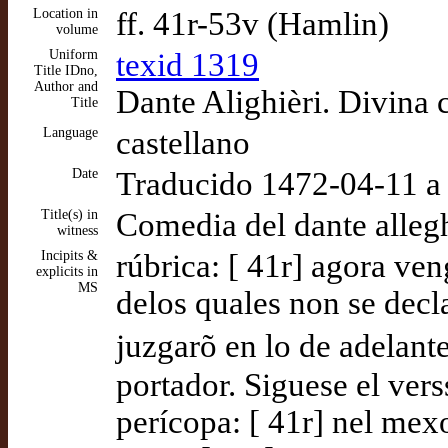
Location in
ff. 41r-53v (Hamlin)
volume
Uniform
texid 1319
Title IDno,
Author and
Dante Alighièri. Divina 
Title
Language
castellano
Date
Traducido 1472-04-11 a
Title(s) in
Comedia del dante allegh
witness
Incipits &
rúbrica: [ 41r] agora ve
explicits in
MS
delos quales non se decla
juzgarõ en lo de adelante
portador. Siguese el vers
perícopa: [ 41r] nel mex