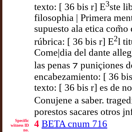
3
texto: [ 36 bis r] E
ste l
filosophia | Primera men
supuesto ala etica com̃o
2
rúbrica: [ 36 bis r] E
l t
Come|dia del dante allegh
las penas ⁊ puniçiones del
encabezamiento: [ 36 bi
texto: [ 36 bis r] es de n
Conujene a saber. tragedi
porestos sacares otros jnf
Specific
4
BETA cnum 716
witness ID
no.