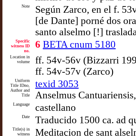
Note
Según Zarco, en el f. 53v
[de Dante] porné dos ora
santo alselmo [!] traslad
Specific
6
BETA cnum 5180
witness ID
no.
Location in
ff. 54v-56v (Bizzarri 19
volume
ff. 54v-57v (Zarco)
Uniform
texid 3053
Title IDno,
Author and
Anselmus Cantuariensis,
Title
Language
castellano
Date
Traducido 1500 ca. ad 
Title(s) in
Meditaçion de sant alsel
witness