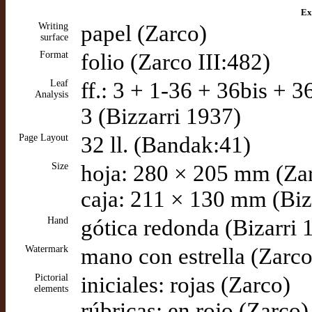
Ex
Writing
papel (Zarco)
surface
Format
folio (Zarco III:482)
Leaf
ff.: 3 + 1-36 + 36bis + 
Analysis
3 (Bizzarri 1937)
Page Layout
32 ll. (Bandak:41)
Size
hoja: 280 × 205 mm (Za
caja: 211 × 130 mm (Biz
Hand
gótica redonda (Bizarri 
Watermark
mano con estrella (Zarco
Pictorial
iniciales: rojas (Zarco)
elements
rúbricas: en rojo (Zarco)