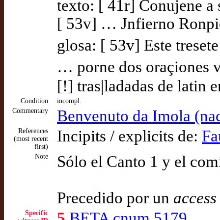
texto: [ 41r] Conujene a
[ 53v] … Jnfierno Ronpi
glosa: [ 53v] Este tresete
… porne dos oraçiones 
[!] tras|ladadas de latin e
Condition
incompl.
Commentary
Benvenuto da Imola (nac
References
Incipits / explicits de:
Fa
(most recent
first)
Note
Sólo el Canto 1 y el co
Precedido por un
access
Specific
5
BETA cnum 5179