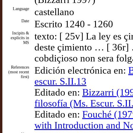
Language
castellano
Date
Escrito 1240 - 1260
Incipits &
texto: [ 25v] La ley es 
explicits in
MS
deste çimiento … [ 36r] 
cobdiçioso non sera fol
References
Edición electrónica en:
B
(most recent
first)
escur. S.II.13
Editado en:
Bizzarri (199
filosofía (Ms. Escur. S.II
Editado en:
Fouché (1979
with Introduction and No