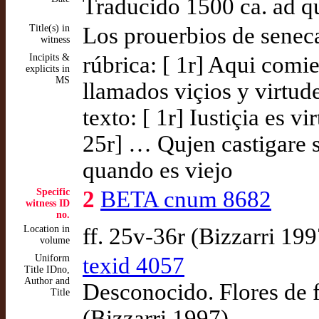
Traducido 1500 ca. ad 
Title(s) in
Los prouerbios de seneca
witness
Incipits &
rúbrica: [ 1r] Aqui comi
explicits in
MS
llamados viçios y virtude
texto: [ 1r] Iustiçia es vi
25r] … Qujen castigare 
quando es viejo
Specific
2
BETA cnum 8682
witness ID
no.
Location in
ff. 25v-36r (Bizzarri 199
volume
Uniform
texid 4057
Title IDno,
Author and
Desconocido. Flores de f
Title
(Bizzarri 1997)