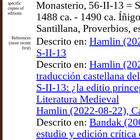
Monasterio, 56-II-13 = S
specific
copies of
editions
1488 ca. - 1490 ca. Íñi
Santillana, Proverbios, e
References
Descrito en:
Hamlin (202
(most recent
first)
S-II-13
Descrito en:
Hamlin (202
traducción castellana de
S-II-13: ¿la editio prin
Literatura Medieval
Hamlin (2022-08-22), Ca
Descrito en:
Bandak (200
estudio y edición crítica