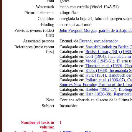
Font
gótica
Watermark
mano con estrella (Vindel 1945-51)
Pictorial elements
xilografías:
Condition
arreglada la hoja a1; falto del margen super
Binding
marroquí azul mod.
Previous owners (oldest
John Pierpont Morgan, patrón de trabajo d
first)
Associated persons
Encuad. de
Durand, encuadernador
References (most recent
Catalogado en:
Staatsbibliothek zu Berlin
first)
Catalogado en:
British Library (BL) (1980-
Catalogado en:
Goff (1964), Incunabula in
Catalogado en:
Vindel (1945-51), El arte t
Catalogado en:
Thurston et al. (1939), Che
Catalogado en:
Klebs (1938), Incunabula Sc
Catalogado en:
Kurz (1931), Handbuch der 
Catalogado en:
Pollard et al. (1906-07), C
Sources Now Forming Portion of the Libra
Catalogado en:
Haebler (1903-17), Bibliogr
Catalogado en:
Hain (1826-38), Repertori
Note
Contiene adherida en el recto de la última h
Subject
Incunables
Number of texts in
1
volume: