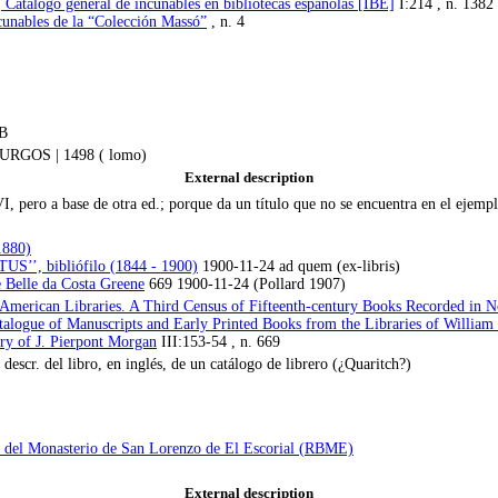
 Catálogo general de incunables en bibliotecas españolas [IBE]
I:214 , n. 1382
cunables de la “Colección Massó”
, n. 4
 B
GOS | 1498 ( lomo)
External description
XVI, pero a base de otra ed.; porque da un título que no se encuentra en el eje
1880)
’’, bibliófilo (1844 - 1900)
1900-11-24 ad quem (ex-libris)
e Belle da Costa Greene
669 1900-11-24 (Pollard 1907)
 American Libraries. A Third Census of Fifteenth-century Books Recorded in N
atalogue of Manuscripts and Early Printed Books from the Libraries of Willia
ry of J. Pierpont Morgan
III:153-54 , n. 669
 descr. del libro, en inglés, de un catálogo de librero (¿Quaritch?)
a del Monasterio de San Lorenzo de El Escorial (RBME)
External description