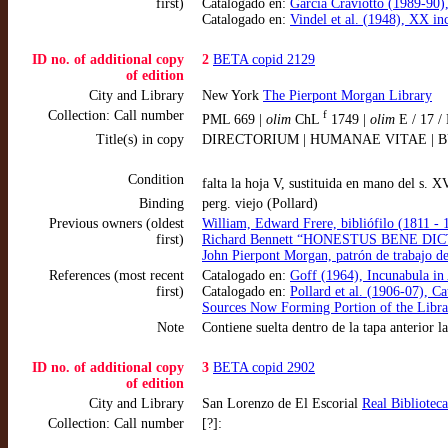
first)
Catalogado en:
García Craviotto (1989-90),
Catalogado en:
Vindel et al. (1948), XX in
ID no. of additional copy
2
BETA copid 2129
of edition
City and Library
New York
The Pierpont Morgan Library
Collection: Call number
f
PML 669 |
olim
ChL
1749 |
olim
E / 17 /
Title(s) in copy
DIRECTORIUM | HUMANAE VITAE | BUR
Condition
falta la hoja V, sustituida en mano del s. 
Binding
perg. viejo (Pollard)
Previous owners (oldest
William, Edward Frere, bibliófilo (1811 - 
first)
Richard Bennett “HONESTUS BENE DICTUS
John Pierpont Morgan, patrón de trabajo d
References (most recent
Catalogado en:
Goff (1964), Incunabula in
first)
Catalogado en:
Pollard et al. (1906-07), C
Sources Now Forming Portion of the Libra
Note
Contiene suelta dentro de la tapa anterior la
ID no. of additional copy
3
BETA copid 2902
of edition
City and Library
San Lorenzo de El Escorial
Real Bibliotec
Collection: Call number
[?]: