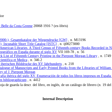
ior
e Belle da Costa Greene
20068 1916 ? (ex-libris)
 (2000-), Gesamtkatalog der Wiegendrucke [GW]
, n. M13196
), Incunable Short Title Catalog [ISTC]
, n. ij00273000
 American Libraries. A Third Census of Fifteenth-century Books Recorded in N
ipográfico en España durante el siglo XV
VII:169-78 , n. 56
ck List of Fifteenth Century Printing in the Pierpont Morgan Library
, n. 1749
ientifica et Medica
, n. 346.2
iberischen Bilddrucke des XV Jahrhunderts
, n. 218
atalogue of Manuscripts and Early Printed Books from the Libraries of Willia
ry of J. Pierpont Morgan
afía ibérica del siglo XV. Enumeración de todos los libros impresos en España 
um bibliographicum
, n. 4412
oja de guarda la descr. del libro, en inglés, de un catálogo de librero (n. 19 d
Internal Description