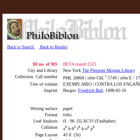
Back to Search
Back to Results
ID no. of MS
BETA manid 1525
City and Library
New York
The Pierpont Morgan Library
Collection: Call number
f
PML 20068 |
olim
ChL
1749 |
olim
E / 17
Title of volume
EXEMPLARIO | CONTRA LOS ENGAÑOS 
Imprint
Burgos:
Friedrich Biel
, 1498-02-16
Writing surface
papel
Format
folio
Leaf Analysis
ff.: 96: [I]-XCVI (Faulhaber)
Collation
8
6
8
6
8
a
b-h
i
k-o
p
Page Layout
43 ll. (3r)