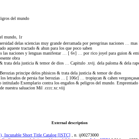
eligros del mundo
del mundo, 1r
diuersidad delas sciencias muy grande derramada por peregrinas naciones … mas
nado aqueste tractado & ahun para los que poco saben
as las naciones y lenguas manifestar … [ 6v] … por rico joyel para guion & em
resente obra
 & trata dela justicia & temor de dios … Capitulo .xvij. dela paloma & dela ra
erozias principe delos phisicos & trata dela justicia & temor de dios
s los letrados de persia fue berozias … [ 106r] … tropięcan & cahen vergonças
bro intitulado Exemplario contra los engaños & peligros del mundo. Emprentad
de nuestra saluacion Mil .cccc.xc.viij
External description
), Incunable Short Title Catalog [ISTC]
, n. ij00273000