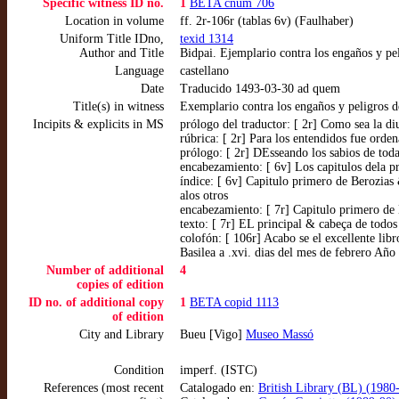
Specific witness ID no.
1
BETA cnum 706
Location in volume
ff. 2r-106r (tablas 6v) (Faulhaber)
Uniform Title IDno,
texid 1314
Author and Title
Bidpai. Ejemplario contra los engaños y p
Language
castellano
Date
Traducido 1493-03-30 ad quem
Title(s) in witness
Exemplario contra los engaños y peligros 
Incipits & explicits in MS
prólogo del traductor: [ 2r] Como sea la 
rúbrica: [ 2r] Para los entendidos fue orde
prólogo: [ 2r] DEsseando los sabios de tod
encabezamiento: [ 6v] Los capitulos dela p
índice: [ 6v] Capitulo primero de Berozias
alos otros
encabezamiento: [ 7r] Capitulo primero de B
texto: [ 7r] EL principal & cabeça de todo
colofón: [ 106r] Acabo se el excellente li
Basilea a .xvi. dias del mes de febrero Año 
Number of additional
4
copies of edition
ID no. of additional copy
1
BETA copid 1113
of edition
City and Library
Bueu [Vigo]
Museo Massó
Condition
imperf. (ISTC)
References (most recent
Catalogado en:
British Library (BL) (1980-