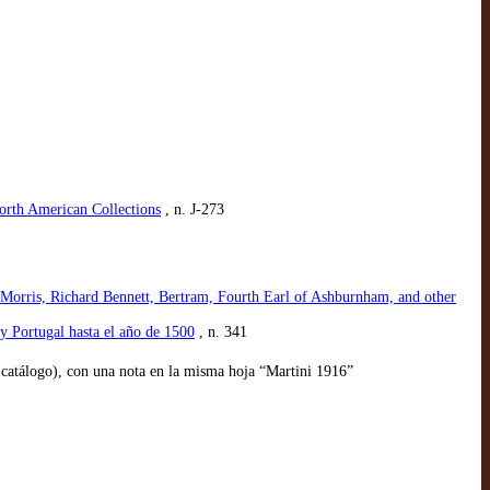
orth American Collections
, n. J-273
m Morris, Richard Bennett, Bertram, Fourth Earl of Ashburnham, and other
y Portugal hasta el año de 1500
, n. 341
el catálogo), con una nota en la misma hoja “Martini 1916”