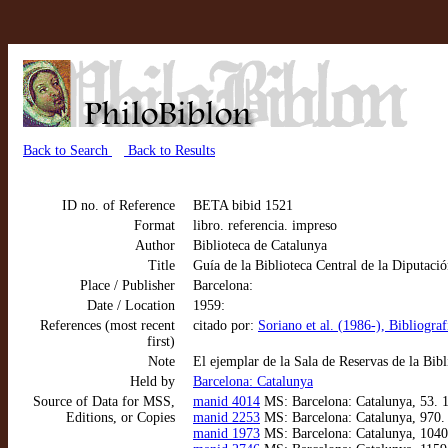
Back to Search
Back to Results
ID no. of Reference
BETA bibid 1521
Format
libro. referencia. impreso
Author
Biblioteca de Catalunya
Title
Guía de la Biblioteca Central de la Diputaci
Place / Publisher
Barcelona:
Date / Location
1959:
References (most recent
citado por:
Soriano et al. (1986-), Bibliogra
first)
Note
El ejemplar de la Sala de Reservas de la Bib
Held by
Barcelona: Catalunya
Source of Data for MSS,
manid 4014
MS: Barcelona: Catalunya, 53. 1
Editions, or Copies
manid 2253
MS: Barcelona: Catalunya, 970. 1
manid 1973
MS: Barcelona: Catalunya, 1040. 