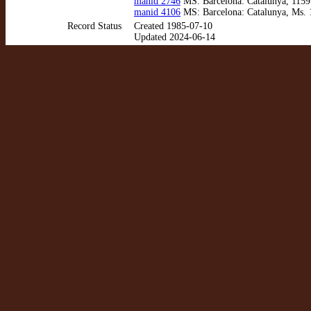
manid 2746
MS: Barcelona: Catalunya, 1159. 
manid 4106
MS: Barcelona: Catalunya, Ms. 13
Record Status
Created 1985-07-10
Updated 2024-06-14