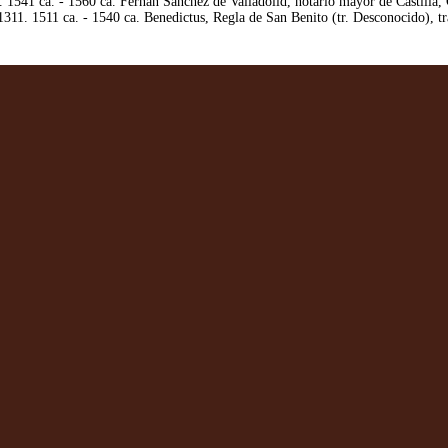
1541 ca. - 1560 ca. Fernán Sánchez de Valladolid, notario mayor de Castilla, 
11. 1511 ca. - 1540 ca. Benedictus, Regla de San Benito (tr. Desconocido), t