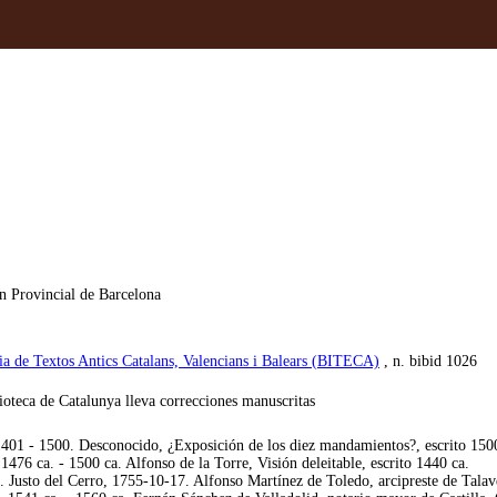
ón Provincial de Barcelona
fia de Textos Antics Catalans, Valencians i Balears (BITECA)
, n. bibid 1026
lioteca de Catalunya lleva correcciones manuscritas
401 - 1500. Desconocido, ¿Exposición de los diez mandamientos?, escrito 150
476 ca. - 1500 ca. Alfonso de la Torre, Visión deleitable, escrito 1440 ca.
Justo del Cerro, 1755-10-17. Alfonso Martínez de Toledo, arcipreste de Talaver