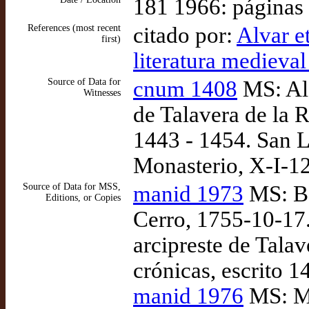
181 1966: páginas
References (most recent
citado por:
Alvar et
first)
literatura medieval
Source of Data for
cnum 1408
MS: Alf
Witnesses
de Talavera de la R
1443 - 1454. San L
Monasterio, X-I-12
Source of Data for MSS,
manid 1973
MS: Ba
Editions, or Copies
Cerro, 1755-10-17.
arcipreste de Talav
crónicas, escrito 1
manid 1976
MS: Ma