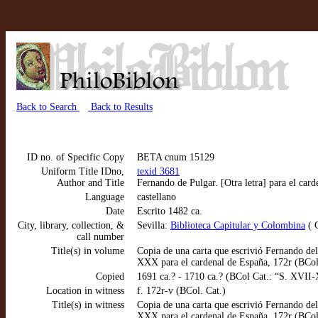
Back to Search
Back to Results
ID no. of Specific Copy
BETA cnum 15129
Uniform Title IDno,
texid 3681
Author and Title
Fernando de Pulgar. [Otra letra] para el ca
Language
castellano
Date
Escrito 1482 ca.
City, library, collection, &
Sevilla:
Biblioteca Capitular y Colombina
( C
call number
Title(s) in volume
Copia de una carta que escrivió Fernando del 
XXX para el cardenal de España, 172r (BCol
Copied
1691 ca.? - 1710 ca.? (BCol Cat.: “S. XVII
Location in witness
f. 172r-v (BCol. Cat.)
Title(s) in witness
Copia de una carta que escrivió Fernando del 
XXX para el cardenal de España, 172r (BCol