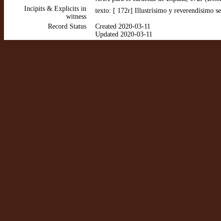
Incipits & Explicits in
texto: [ 172r] Illustrísimo y reverendísimo s
witness
Record Status
Created 2020-03-11
Updated 2020-03-11