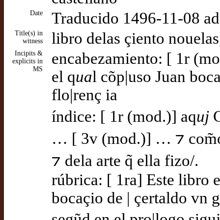
Date
Traducido 1496-11-08 a
Title(s) in
libro delas çiento nouelas
witness
Incipits &
encabezamiento: [ 1r (mod
explicits in
MS
el q
ua
l cõp|uso Juan boca
flo|renç ia
índice: [ 1r (mod.)] aq
uj
C
… [ 3v (mod.)] … ⁊ com̃
⁊ dela arte q̃ ella fizo/.
rúbrica: [ 1ra] Este libro
bocaçio de | çertaldo vn g
segũd en el pro|logo siguj