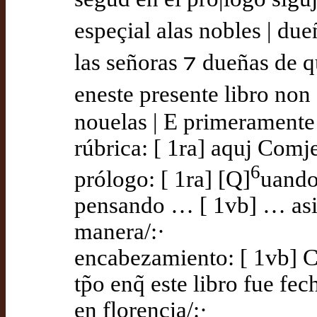
espeçial alas nobles | due
las señoras ⁊ dueñas de q
eneste presente libro non 
nouelas | E primeramente
rúbrica: [ 1ra] aquj Comje
6
prólogo: [ 1ra] [Q]
uando
pensando … [ 1vb] … asi 
manera/:·
encabezamiento: [ 1vb] Ca
tp̃o enq̃ este libro fue fec
en florençia/:·