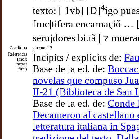
4
texto: [ 1vb] [D]
igo pues
fruc|tifera encarnaçiõ … 
serujdores biuã | ⁊ muera
Condition
¿incompl.?
References
Incipits / explicits de:
Fau
(most
recent
Base de la ed. de:
Boccacc
first)
novelas que compuso Juan
II-21 (Biblioteca de San 
Base de la ed. de:
Conde L
Decameron al castellano e
letteratura italiana in S
tradizione del testo. Dalla