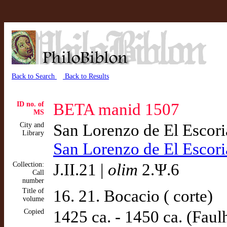
Back to Search
Back to Results
ID no. of
BETA manid 1507
MS
City and
San Lorenzo de El Escor
Library
San Lorenzo de El Escor
Collection:
J.II.21 |
olim
2.Ψ.6
Call
number
Title of
16. 21. Bocacio ( corte)
volume
Copied
1425 ca. - 1450 ca. (Faulha