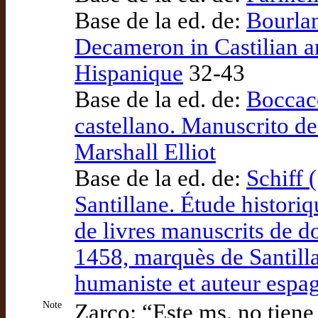
Base de la ed. de:
Bourlan
Decameron in Castilian a
Hispanique
32-43
Base de la ed. de:
Boccacc
castellano. Manuscrito de
Marshall Elliot
Base de la ed. de:
Schiff 
Santillane. Étude historiq
de livres manuscrits de 
1458, marquès de Santill
humaniste et auteur espa
Note
Zarco: “Este ms. no tien