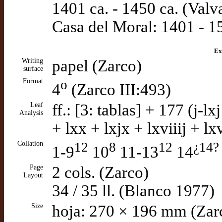
1401 ca. - 1450 ca. (Valv
Casa del Moral: 1401 - 1
Ex
Writing
papel (Zarco)
surface
Format
o
4
(Zarco III:493)
Leaf
ff.: [3: tablas] + 177 (j-lxj
Analysis
+ lxx + lxjx + lxviiij + lx
Collation
12
8
12
¿14?
1-9
10
11-13
14
Page
2 cols. (Zarco)
Layout
34 / 35 ll. (Blanco 1977)
Size
hoja: 270 × 196 mm (Zar