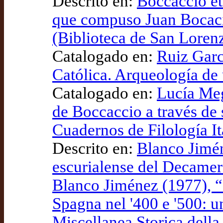
Descrito en:
Boccaccio et 
que compuso Juan Bocacio
(Biblioteca de San Lorenz
Catalogado en:
Ruiz Garcí
Católica. Arqueología de 
Catalogado en:
Lucía Meg
de Boccaccio a través de 
Cuadernos de Filología It
Descrito en:
Blanco Jimén
escurialense del Decamero
Blanco Jiménez (1977), “
Spagna nel '400 e '500: u
Miscellanea Storica della