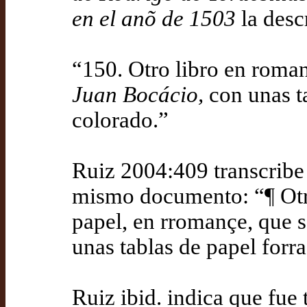
en el anõ de 1503
la descr
“150. Otro libro en roma
Juan Bocácio,
con unas ta
colorado.”
Ruiz 2004:409 transcribe 
mismo documento: “¶ Otro
papel, en rromançe, que 
unas tablas de papel forr
Ruiz ibid. indica que fue