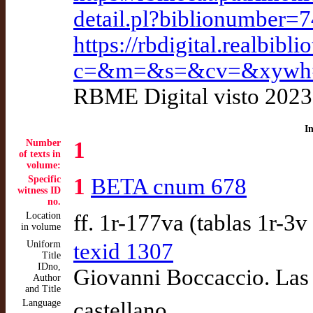
detail.pl?biblionumber=
https://rbdigital.realbibl
c=&m=&s=&cv=&xywh=
RBME Digital visto 2023
I
Number
1
of texts in
volume:
Specific
1
BETA cnum 678
witness ID
no.
Location
ff. 1r-177va (tablas 1r-3v
in volume
Uniform
texid 1307
Title
IDno,
Giovanni Boccaccio. Las 
Author
and Title
Language
castellano