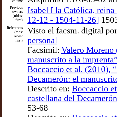
volume
Previous
Isabel I la Católica, rein
owners
(oldest
12-12 - 1504-11-26]
1503
first)
References
Visto el facsm. digital po
(most
recent
personal
first)
Facsímil:
Valero Moreno 
manuscrito a la imprenta
Boccaccio et al. (2010), 
Decamerón: el manuscrito
Descrito en:
Boccaccio et
castellana del Decamerón:
53-68