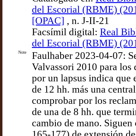
del Escorial (RBME) (20
[OPAC]
, n. J-II-21
Facsímil digital:
Real Bib
del Escorial (RBME) (20
Note
Faulhaber 2023-04-07: Se
Valvassori 2010 para los 
por un lapsus indica que
de 12 hh. más una centra
comprobar por los reclam
de una de 8 hh. que termi
cambio de mano. Siguen ot
165-177) de extensión de