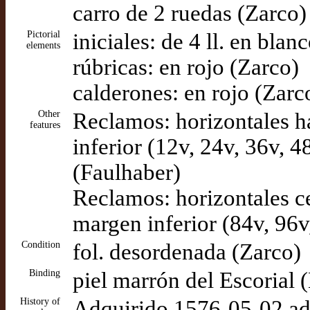
carro de 2 ruedas (Zarco)
Pictorial
iniciales: de 4 ll. en bla
elements
rúbricas: en rojo (Zarco)
calderones: en rojo (Zarc
Other
Reclamos: horizontales h
features
inferior (12v, 24v, 36v, 
(Faulhaber)
Reclamos: horizontales ce
margen inferior (84v, 96v
Condition
fol. desordenada (Zarco)
Binding
piel marrón del Escorial
History of
Adquirido 1576-05-02 ad