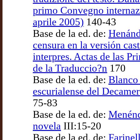
primo Convegno internazi
aprile 2005)
140-43
Base de la ed. de:
Henánd
censura en la versión cas
interpres. Actas de las P
de la Traduccio?n
170
Base de la ed. de:
Blanco 
escurialense del Decamero
75-83
Base de la ed. de:
Menénde
novela
III:15-20
Base de la ed. de:
Farinel