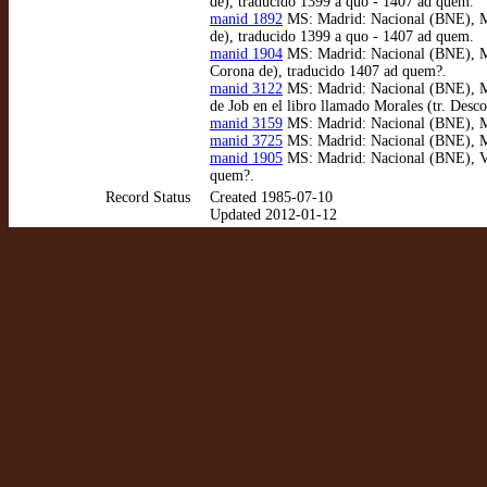
de), traducido 1399 a quo - 1407 ad quem.
manid 1892
MS: Madrid: Nacional (BNE), MSS
de), traducido 1399 a quo - 1407 ad quem.
manid 1904
MS: Madrid: Nacional (BNE), MSS
Corona de), traducido 1407 ad quem?.
manid 3122
MS: Madrid: Nacional (BNE), MSS
de Job en el libro llamado Morales (tr. Desc
manid 3159
MS: Madrid: Nacional (BNE), MSS
manid 3725
MS: Madrid: Nacional (BNE), MSS
manid 1905
MS: Madrid: Nacional (BNE), VIT
quem?.
Record Status
Created 1985-07-10
Updated 2012-01-12