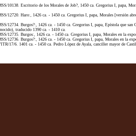
/10138. Escritorio de los Morales de Job?, 1450 ca. Gregorius I, papa, Moral
/12720. Haro:, 1426 ca. - 1450 ca. Gregorius I, papa, Morales [versión abrevi
/12734. Burgos?:, 1426 ca. - 1450 ca. Gregorius I, papa, Epístola que san Gr
onocido), traducido 1390 ca. - 1410 ca.
/12735. Burgos:, 1426 ca. - 1450 ca. Gregorius I, papa, Morales en la exposi
/12736. Burgos?:, 1426 ca. - 1450 ca. Gregorius I, papa, Morales en la expos
R/17/6. 1401 ca. - 1450 ca. Pedro López de Ayala, canciller mayor de Castill