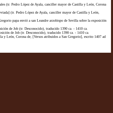
es (tr. Pedro López de Ayala, canciller mayor de Castilla y León, Corona
ada] (tr. Pedro López de Ayala, canciller mayor de Castilla y León,
egorio papa envió a san Leandre arzobispo de Sevilla sobre la exposición
ción de Job (tr. Desconocido), traducido 1390 ca. - 1410 ca.
ición de Job (tr. Desconocido), traducido 1390 ca. - 1410 ca.
a y León, Corona de, [Versos atribuidos a San Gregorio], escrito 1407 ad