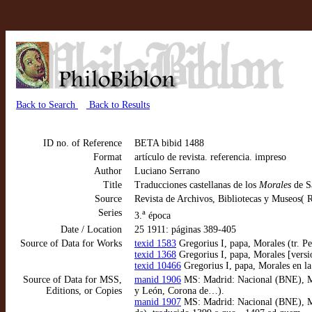
Back to Search
Back to Results
ID no. of Reference
BETA bibid 1488
Format
artículo de revista. referencia. impreso
Author
Luciano Serrano
Title
Traducciones castellanas de los
Morales
de S
Source
Revista de Archivos, Bibliotecas y Museos
Series
a
3.
época
Date / Location
25 1911: páginas 389-405
Source of Data for Works
texid 1583
Gregorius I, papa, Morales (tr. P
texid 1368
Gregorius I, papa, Morales [versi
texid 10466
Gregorius I, papa, Morales en la
Source of Data for MSS,
manid 1906
MS: Madrid: Nacional (BNE), MSS
Editions, or Copies
y León, Corona de…).
manid 1907
MS: Madrid: Nacional (BNE), MSS