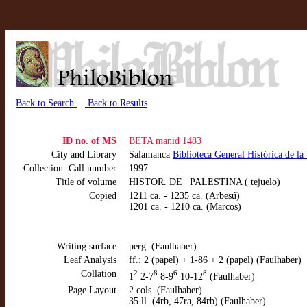
Back to Search
Back to Results
ID no. of MS
BETA manid 1483
City and Library
Salamanca
Biblioteca General Histórica de l
Collection: Call number
1997
Title of volume
HISTOR. DE | PALESTINA ( tejuelo)
Copied
1211 ca. - 1235 ca. (Arbesú)
1201 ca. - 1210 ca. (Marcos)
Writing surface
perg. (Faulhaber)
Leaf Analysis
ff.: 2 (papel) + 1-86 + 2 (papel) (Faulhaber)
Collation
2
8
6
8
1
2-7
8-9
10-12
(Faulhaber)
Page Layout
2 cols. (Faulhaber)
35 ll. (4rb, 47ra, 84rb) (Faulhaber)