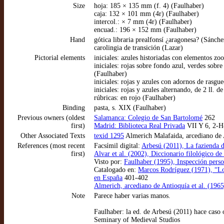
Size
hoja: 185 × 135 mm (f. 4) (Faulhaber)
caja: 132 × 101 mm (4r) (Faulhaber)
intercol.: × 7 mm (4r) (Faulhaber)
encuad.: 196 × 152 mm (Faulhaber)
Hand
gótica libraria prealfonsí ¿aragonesa? (Sánch
carolingia de transición (Lazar)
Pictorial elements
iniciales: azules historiadas con elementos zo
iniciales: rojas sobre fondo azul, verdes sobr
(Faulhaber)
iniciales: rojas y azules con adornos de rasgu
iniciales: rojas y azules alternando, de 2 ll. d
rúbricas: en rojo (Faulhaber)
Binding
pasta, s. XIX (Faulhaber)
Previous owners (oldest
Salamanca: Colegio de San Bartolomé
262
first)
Madrid: Biblioteca Real Privada
VII Y 6, 2-H
Other Associated Texts
texid 1295
Almerich Malafaida, arcediano de A
References (most recent
Facsímil digital:
Arbesú (2011), La fazienda d
first)
Alvar et al. (2002), Diccionario filológico de
Visto por:
Faulhaber (1995), Inspección perso
Catalogado en:
Marcos Rodríguez (1971), “Los 
en España
401-402
Almerich, arcediano de Antioquía et al. (1965)
Note
Parece haber varias manos.
Faulhaber: la ed. de Arbesú (2011) hace caso o
Seminary of Medieval Studios