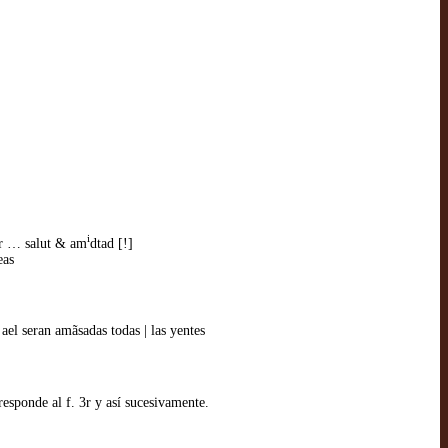
i
mor … salut & am
dtad [!]
eas
ael seran amãsadas todas | las yentes
responde al f. 3r y así sucesivamente.