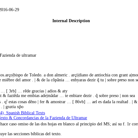
2016-06-29
Internal Description
Fazienda de ultramar
dios.arço|bispo de Toledo. a don almeric . arçi|diano de antiochia con grant a|
te miẽbre del amor . | & de la cõpãnia … enbyaras dezir q̃ tu | sobre p
re
so non s
t … [ 3rb] … rẽde gr
aci
as | adios & aty
ridat & faziẽda me embias ade|mãdar … te enbiare dezir . q̃ sobre preso | non sea
i
 . q
estas cosas dẽno | fer & amostrar … [ 86vb] … ael es dada la realtad . | & 
. | gr
ati
a xp̃o
4), Spanish Biblical Texts
exto & Concordancias de la Fazienda de Ultramar
ace caso omiso de las dos hojas en blanco al principio del MS; así su f. 1r cor
ye las secciones bíblicas del texto.