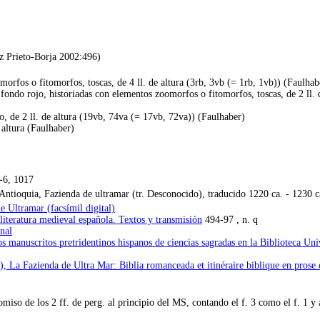
ez Prieto-Borja 2002:496)
omorfos o fitomorfos, toscas, de 4 ll. de altura (3rb, 3vb (= 1rb, 1vb)) (Faulhab
e fondo rojo, historiadas con elementos zoomorfos o fitomorfos, toscas, de 2 ll. 
eo, de 2 ll. de altura (19vb, 74va (= 17vb, 72va)) (Faulhaber)
e altura (Faulhaber)
-6, 1017
ntioquia, Fazienda de ultramar (tr. Desconocido), traducido 1220 ca. - 1230 c
e Ultramar (facsímil digital)
 literatura medieval española. Textos y transmisión
494-97 , n. q
nal
manuscritos pretridentinos hispanos de ciencias sagradas en la Biblioteca Unive
, La Fazienda de Ultra Mar: Biblia romanceada et itinéraire biblique en prose c
miso de los 2 ff. de perg. al principio del MS, contando el f. 3 como el f. 1 y 