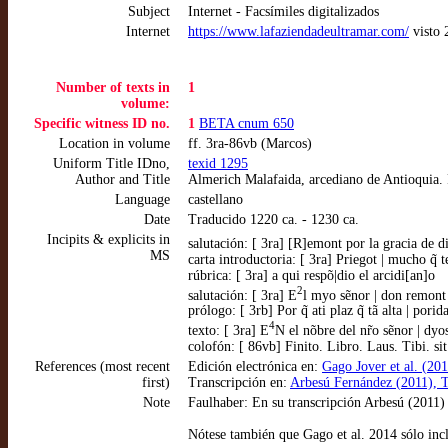
Subject
Internet - Facsímiles digitalizados
Internet
https://www.lafaziendadeultramar.com/
visto 
Number of texts in
1
volume:
Specific witness ID no.
1
BETA cnum 650
Location in volume
ff. 3ra-86vb (Marcos)
Uniform Title IDno,
texid 1295
Author and Title
Almerich Malafaida, arcediano de Antioquia. 
Language
castellano
Date
Traducido 1220 ca. - 1230 ca.
Incipits & explicits in
salutación: [ 3ra] [R]emont por la gracia de 
MS
carta introductoria: [ 3ra] Priegot | mucho q̃ 
rúbrica: [ 3ra] a qui respõ|dio el arcidi[an]o
2
salutación: [ 3ra] E
l myo sẽnor | don remon
prólogo: [ 3rb] Por q̃ ati plaz q̃ tã alta | po
4
texto: [ 3ra] E
N el nõbre del nr̃o sẽnor | dyos
colofón: [ 86vb] Finito. Libro. Laus. Tibi. sit 
References (most recent
Edición electrónica en:
Gago Jover et al. (201
first)
Transcripción en:
Arbesú Fernández (2011), T
Note
Faulhaber: En su transcripción Arbesú (2011) h
Nótese también que Gago et al. 2014 sólo inclu