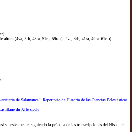
er)
de altura (4va, 5rb, 43ra, 51ra, 59ra (= 2va, 3rb, 41ra, 49ra, 61ra))
a.
rsitaria de Salamanca”, Repertorio de Historia de las Ciencias Eclesiásticas
astillane du XIIe siècle
así sucesivamente, siguiendo la práctica de las transcripciones del Hispanic